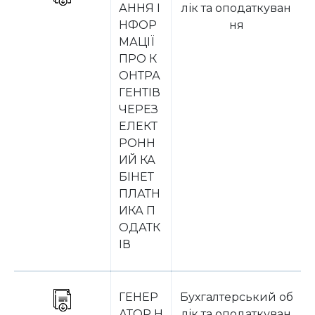
АННЯ І
лік та оподаткуван
НФОР
ня
МАЦІЇ
ПРО К
ОНТРА
ГЕНТІВ
ЧЕРЕЗ
ЕЛЕКТ
РОНН
ИЙ КА
БІНЕТ
ПЛАТН
ИКА П
ОДАТК
ІВ
ГЕНЕР
Бухгалтерський об
АТОР Н
лік та оподаткуван