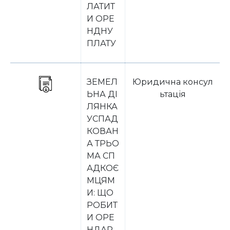
ЛАТИТ
И ОРЕ
НДНУ
ПЛАТУ
ЗЕМЕЛ
Юридична консул
ЬНА ДІ
ьтація
ЛЯНКА
УСПАД
КОВАН
А ТРЬО
МА СП
АДКОЄ
МЦЯМ
И: ЩО
РОБИТ
И ОРЕ
НДАР