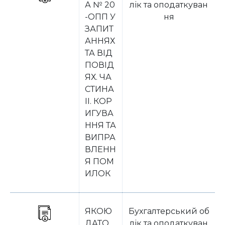
А № 20
лік та оподаткуван
-ОПП У
ня
ЗАПИТ
АННЯХ
ТА ВІД
ПОВІД
ЯХ. ЧА
СТИНА
IІ. КОР
ИГУВА
ННЯ ТА
ВИПРА
ВЛЕНН
Я ПОМ
ИЛОК
ЯКОЮ
Бухгалтерський об
ДАТО
лік та оподаткуван