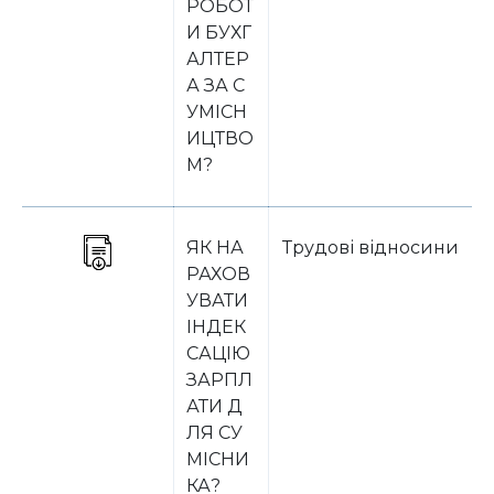
РОБОТ
И БУХГ
АЛТЕР
А ЗА С
УМІСН
ИЦТВО
М?
ЯК НА
Трудові відносини
РАХОВ
УВАТИ
ІНДЕК
САЦІЮ
ЗАРПЛ
АТИ Д
ЛЯ СУ
МІСНИ
КА?