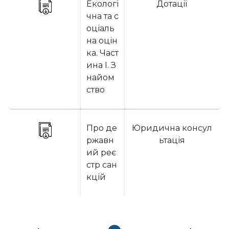
Екологі
Дотації
чна та с
оціаль
на оцін
ка. Част
ина І. З
найом
ство
Про де
Юридична консул
ржавн
ьтація
ий реє
стр сан
кцій