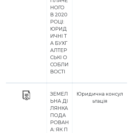
ПЛАЧЕ
НОГО
В 2020
РОЦІ:
ЮРИД
ИЧНІ Т
А БУХГ
АЛТЕР
СЬКІ О
СОБЛИ
ВОСТІ
ЗЕМЕЛ
Юридична консул
ЬНА ДІ
ьтація
ЛЯНКА
ПОДА
РОВАН
А: ЯК П