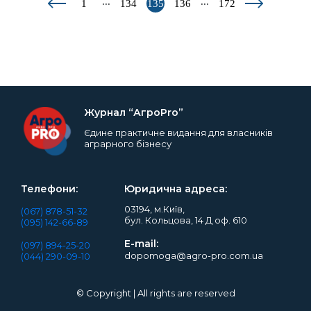
...
...
1
134
135
136
172
Журнал “АгроPro”
Єдине практичне видання для власників
аграрного бізнесу
Телефони:
Юридична адреса:
03194, м.Київ,
(067) 878-51-32
бул. Кольцова, 14 Д оф. 610
(095) 142-66-89
E-mail:
(097) 894-25-20
dopomoga@agro-pro.com.ua
(044) 290-09-10
© Copyright | All rights are reserved