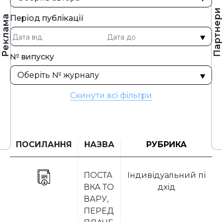
Партнер
Період публікації
Реклама
№ випуску
Скинути всі фільтри
ПОСИЛАННЯ
НАЗВА
РУБРИКА
ПОСТА
Індивідуальний пі
ВКА ТО
дхід
ВАРУ,
ПЕРЕД