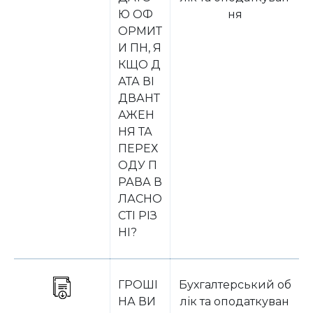
Ю ОФ
ня
ОРМИТ
И ПН, Я
КЩО Д
АТА ВІ
ДВАНТ
АЖЕН
НЯ ТА
ПЕРЕХ
ОДУ П
РАВА В
ЛАСНО
СТІ РІЗ
НІ?
ГРОШІ
Бухгалтерський об
НА ВИ
лік та оподаткуван