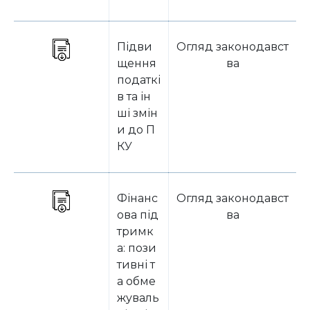
Підви
Огляд законодавст
щення
ва
податкі
в та ін
ші змін
и до П
КУ
Фінанс
Огляд законодавст
ова під
ва
тримк
а: пози
тивні т
а обме
жуваль