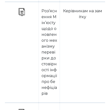
Роз’ясн
Керівникам на зам
ення М
ітку
ін’юсту
щодо о
новлен
ого мех
анізму
переві
рки до
стовірн
ості інф
ормації
про бе
нефіціа
рів