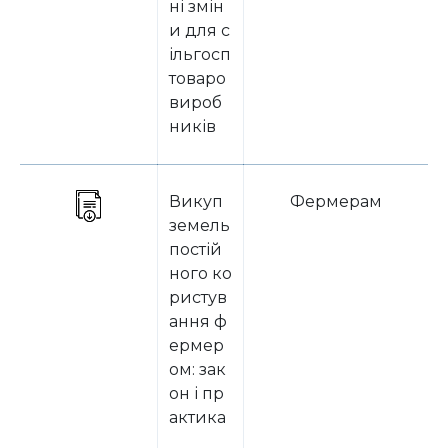
ні змін
и для с
ільгосп
товаро
вироб
ників
Викуп
Фермерам
земель
постій
ного ко
ристув
ання ф
ермер
ом: зак
он і пр
актика