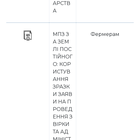
АРСТВ
А
МПЗ З
Фермерам
А ЗЕМ
ЛІ ПОС
ТІЙНОГ
О: КОР
ИСТУВ
АННЯ
ЗРАЗК
И ЗАЯВ
И НА П
РОВЕД
ЕННЯ З
ВІРКИ
ТА АД
МІНІСТ