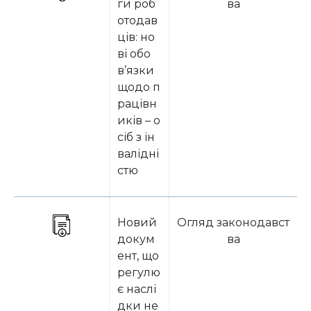
ги роб
ва
отодав
ців: но
ві обо
в’язки
щодо п
рацівн
иків – о
сіб з ін
валідні
стю
Новий
Огляд законодавст
докум
ва
ент, що
регулю
є наслі
дки не