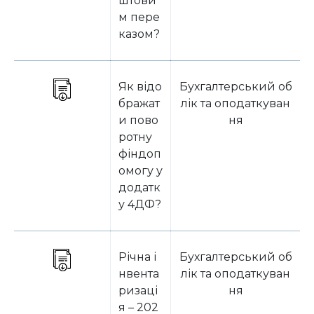
штови
м пере
казом?
Як відо
Бухгалтерський об
бражат
лік та оподаткуван
и пово
ня
ротну
фіндоп
омогу у
додатк
у 4ДФ?
Річна і
Бухгалтерський об
нвента
лік та оподаткуван
ризаці
ня
я – 202