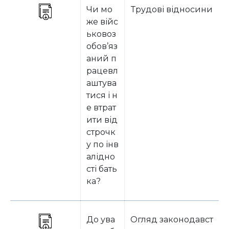
Чи мо
Трудові відносини
же війс
ьковоз
обов’яз
аний п
рацевл
аштува
тися і н
е втрат
ити від
строчк
у по інв
алідно
сті бать
ка?
До ува
Огляд законодавст