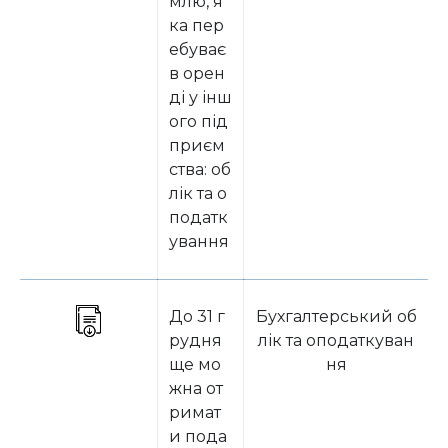
млю, я
ка пер
ебуває
в орен
ді у інш
ого під
приєм
ства: об
лік та о
податк
ування
До 31 г
Бухгалтерський об
рудня
лік та оподаткуван
ще мо
ня
жна от
римат
и пода