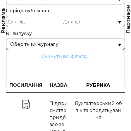
Партнер
Період публікації
Реклама
№ випуску
Скинути всі фільтри
ПОСИЛАННЯ
НАЗВА
РУБРИКА
Підпри
Бухгалтерський об
ємство
лік та оподаткуван
придб
ня
ало зе