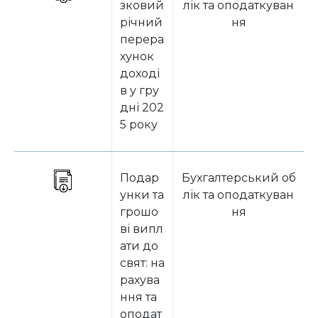
зковий
лік та оподаткуван
річний
ня
перера
хунок
доході
в у гру
дні 202
5 року
Подар
Бухгалтерський об
унки та
лік та оподаткуван
грошо
ня
ві випл
ати до
свят: на
рахува
ння та
оподат