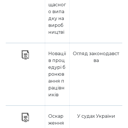
щасног
о випа
дку на
вироб
ництві
Новації
Огляд законодавст
в проц
ва
едурі б
ронюв
ання п
рацівн
иків
Оскар
У судах України
ження