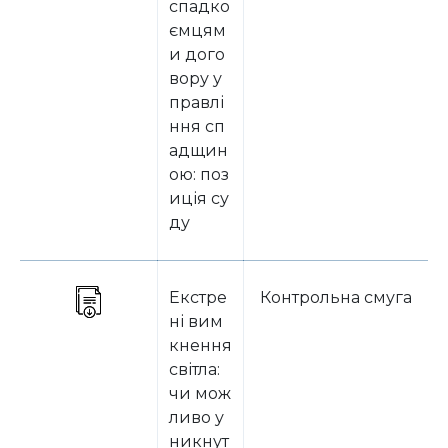
спадко
ємцям
и дого
вору у
правлі
ння сп
адщин
ою: поз
иція су
ду
Екстре
Контрольна смуга
ні вим
кнення
світла:
чи мож
ливо у
никнут