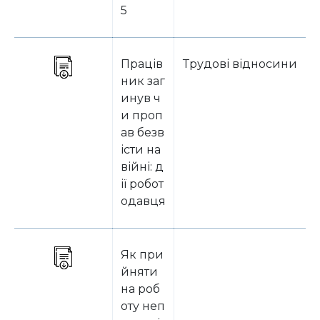
5
Праців
Трудові відносини
ник заг
инув ч
и проп
ав безв
істи на
війні: д
ії робот
одавця
Як при
йняти
на роб
оту неп