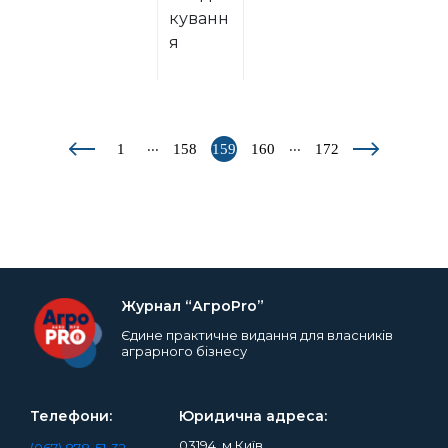
куванн
я
...
...
1
158
159
160
172
Журнал “АгроPro”
Єдине практичне видання для власників
аграрного бізнесу
Телефони:
Юридична адреса:
03194, м.Київ,