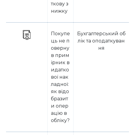
ткову з
нижку
Покупе
Бухгалтерський об
ць не п
лік та оподаткуван
оверну
ня
в прим
ірник в
идатко
вої нак
ладної:
як відо
бразит
и опер
ацію в
обліку?