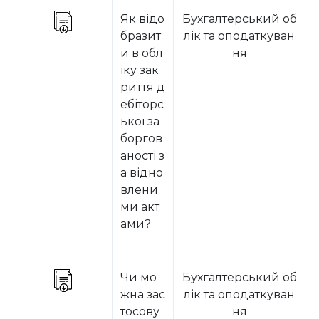
Як відо
Бухгалтерський об
бразит
лік та оподаткуван
и в обл
ня
іку зак
риття д
ебіторс
ької за
боргов
аності з
а відно
влени
ми акт
ами?
Чи мо
Бухгалтерський об
жна зас
лік та оподаткуван
тосову
ня