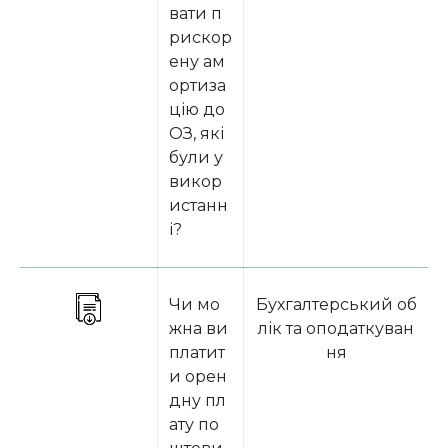
вати п
рискор
ену ам
ортиза
цію до
ОЗ, які
були у
викор
истанн
і?
Чи мо
Бухгалтерський об
жна ви
лік та оподаткуван
платит
ня
и орен
дну пл
ату по