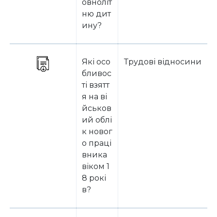
овноліт
ню дит
ину?
Які осо
Трудові відносини
бливос
ті взятт
я на ві
йськов
ий облі
к новог
о праці
вника
віком 1
8 рокі
в?