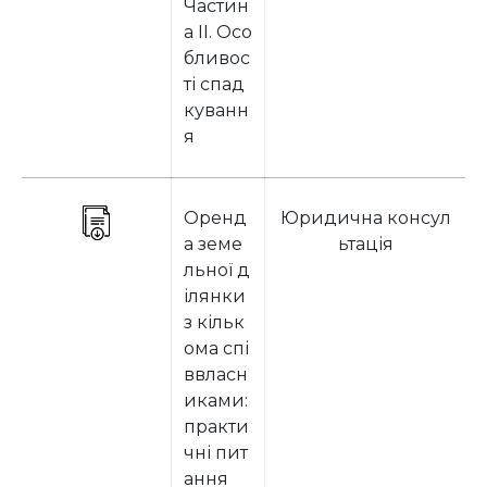
Частин
а ІІ. Осо
бливос
ті спад
куванн
я
Оренд
Юридична консул
а земе
ьтація
льної д
ілянки
з кільк
ома спі
ввласн
иками:
практи
чні пит
ання