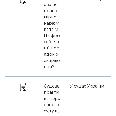
ова не
право
мірно
нараху
вала М
ПЗ фізо
собі: як
ий пор
ядок о
скарже
ння?
Судова
У судах України
практи
ка верх
овного
суду щ