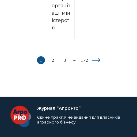
організ
ації мін
істерст
в
...
1
2
3
172
Журнал “АгроPro”
Єдине практичне видання для власників
аграрного бізнесу