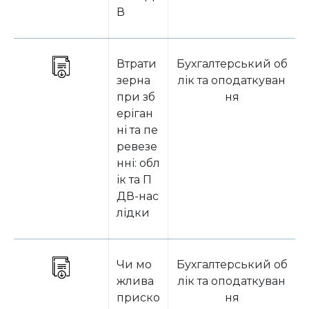
В
Втрати
Бухгалтерський об
зерна
лік та оподаткуван
при зб
ня
еріган
ні та пе
ревезе
нні: обл
ік та П
ДВ-нас
лідки
Чи мо
Бухгалтерський об
жлива
лік та оподаткуван
приско
ня