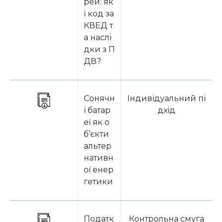
рей: як
і код за
КВЕД т
а наслі
дки з П
ДВ?
Сонячн
Індивідуальний пі
і батар
дхід
еї як о
б’єкти
альтер
нативн
ої енер
гетики
Податк
Контрольна смуга