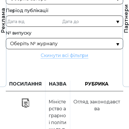
Партнер
Період публікації
Реклама
№ випуску
Скинути всі фільтри
ПОСИЛАННЯ
НАЗВА
РУБРИКА
Міністе
Огляд законодавст
рство а
ва
грарно
ї політи