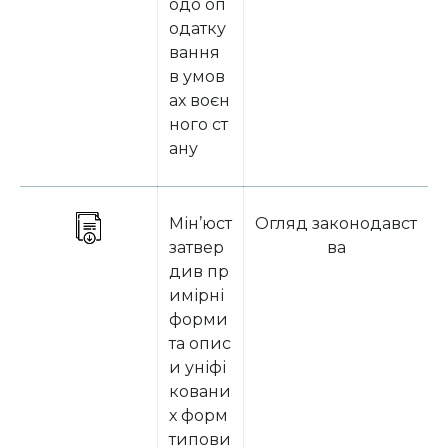
одо оп
одатку
вання
в умов
ах воєн
ного ст
ану
Мін’юст
Огляд законодавст
затвер
ва
див пр
имірні
форми
та опис
и уніфі
ковани
х форм
типови