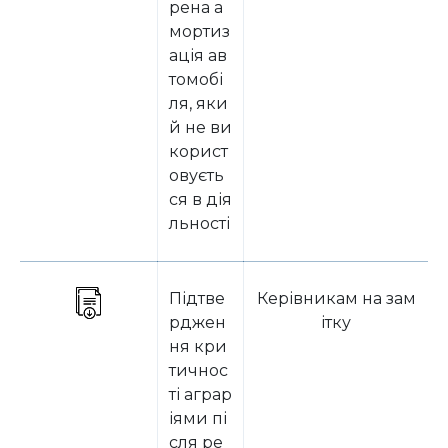
рена а
мортиз
ація ав
томобі
ля, яки
й не ви
корист
овуєть
ся в дія
льності
Підтве
Керівникам на зам
рджен
ітку
ня кри
тичнос
ті аграр
іями пі
сля ре