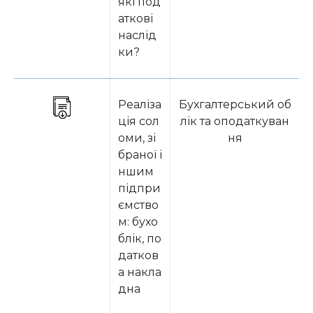
які под
аткові
наслід
ки?
Реаліза
Бухгалтерський об
ція сол
лік та оподаткуван
оми, зі
ня
браної і
ншим
підпри
ємство
м: бухо
блік, по
датков
а накла
дна