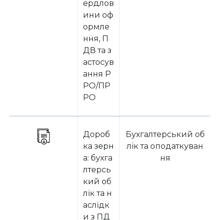
ердлов
ини оф
ормле
ння, П
ДВ та з
астосув
ання Р
РО/ПР
РО
Дороб
Бухгалтерський об
ка зерн
лік та оподаткуван
а: бухга
ня
лтерсь
кий об
лік та н
аслідк
и з ПД