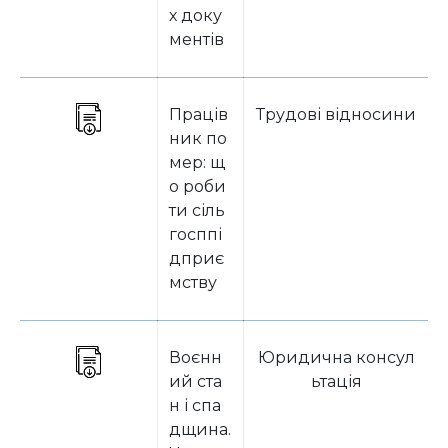
х доку
ментів
Праців
Трудові відносини
ник по
мер: щ
о роби
ти сіль
госппі
дприє
мству
Воєнн
Юридична консул
ий ста
ьтація
н і спа
дщина.