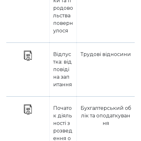
ки та п
родово
льства
поверн
улося
Відпус
Трудові відносини
тка: від
повіді
на зап
итання
Почато
Бухгалтерський об
к діяль
лік та оподаткуван
ності з
ня
розвед
ення о