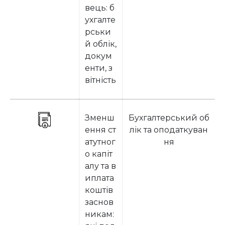
вець: б
ухгалте
рськи
й облік,
докум
енти, з
вітність
Зменш
Бухгалтерський об
ення ст
лік та оподаткуван
атутног
ня
о капіт
алу та в
иплата
коштів
заснов
никам: