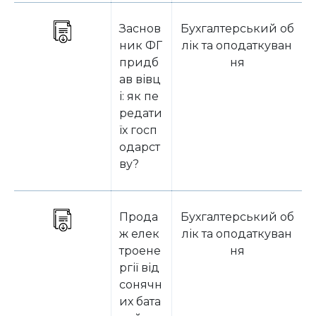
Заснов
Бухгалтерський об
ник ФГ
лік та оподаткуван
придб
ня
ав вівц
і: як пе
редати
їх госп
одарст
ву?
Прода
Бухгалтерський об
ж елек
лік та оподаткуван
троене
ня
ргії від
сонячн
их бата