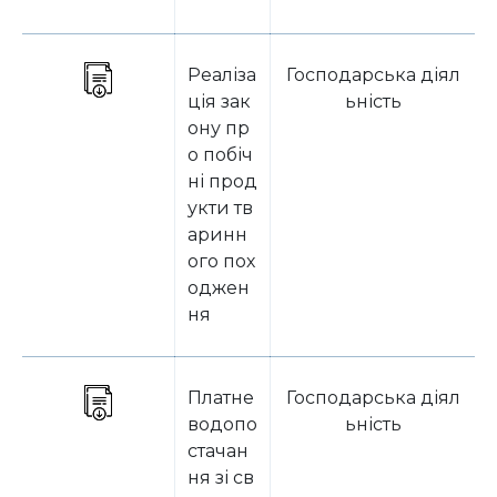
Реаліза
Господарська діял
ція зак
ьність
ону пр
о побіч
ні прод
укти тв
аринн
ого пох
оджен
ня
Платне
Господарська діял
водопо
ьність
стачан
ня зі св