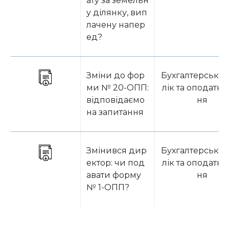
ату за земельн
у ділянку, вип
лачену напер
ед?
Зміни до фор
Бухгалтерський
ми № 20-ОПП:
лік та оподатку
відповідаємо
ня
на запитання
Змінився дир
Бухгалтерський
ектор: чи под
лік та оподатку
авати форму
ня
№ 1-ОПП?