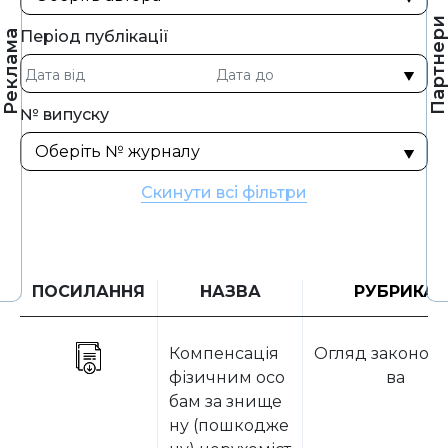
Партнер
Період публікації
Реклама
№ випуску
Скинути всі фільтри
ПОСИЛАННЯ
НАЗВА
РУБРИКА
Компенсація
Огляд законода
фізичним осо
ва
бам за знище
ну (пошкодже