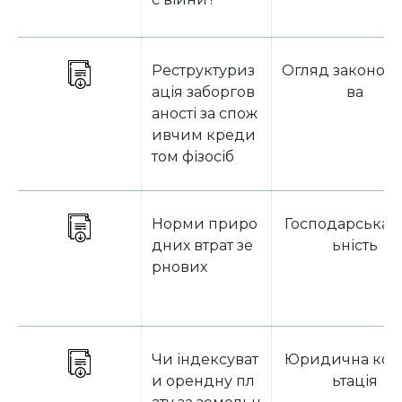
Реструктуриз
Огляд законода
ація заборгов
ва
аності за спож
ивчим креди
том фізосіб
Норми приро
Господарська д
дних втрат зе
ьність
рнових
Чи індексуват
Юридична кон
и орендну пл
ьтація