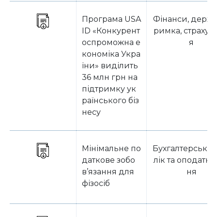
Програма USA
Фінанси, держп
ID «Конкурент
римка, страхув
оспроможна е
я
кономіка Укра
їни» виділить
36 млн грн на
підтримку ук
раїнського біз
несу
Мінімальне по
Бухгалтерський
даткове зобо
лік та оподатку
в’язання для
ня
фізосіб