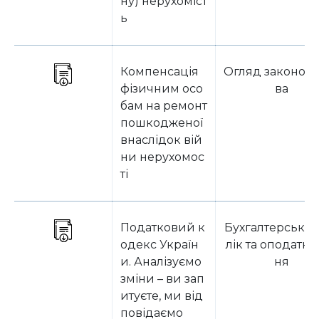
ну) нерухоміст
ь
Компенсація
Огляд законода
фізичним осо
ва
бам на ремонт
пошкодженої
внаслідок вій
ни нерухомос
ті
Податковий к
Бухгалтерський
одекс Україн
лік та оподатку
и. Аналізуємо
ня
зміни – ви зап
итуєте, ми від
повідаємо