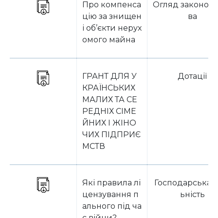
Про компенса
Огляд законода
цію за знищен
ва
і об’єкти нерух
омого майна
ГРАНТ ДЛЯ У
Дотації
КРАЇНСЬКИХ
МАЛИХ ТА СЕ
РЕДНІХ СІМЕ
ЙНИХ І ЖІНО
ЧИХ ПІДПРИЄ
МСТВ
Які правила лі
Господарська д
цензування п
ьність
ального під ча
с війни?