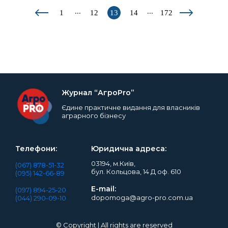
...
...
1
12
13
14
172
Журнал “АгроPro”
Єдине практичне видання для власників
аграрного бізнесу
Телефони:
Юридична адреса:
03194, м.Київ,
(067) 878-51-32
бул. Кольцова, 14 Д оф. 610
(095) 142-66-89
E-mail:
(097) 894-25-20
dopomoga@agro-pro.com.ua
(044) 290-09-10
© Copyright | All rights are reserved