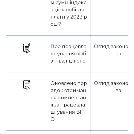
м суми індекс
ації заробітної
плати у 2023 р
оці?
Про працевла
Огляд законода
штування осіб
ва
з інвалідністю
Оновлено пор
Огляд законода
ядок отриман
ва
ня компенсац
ії за працевла
штування ВП
О