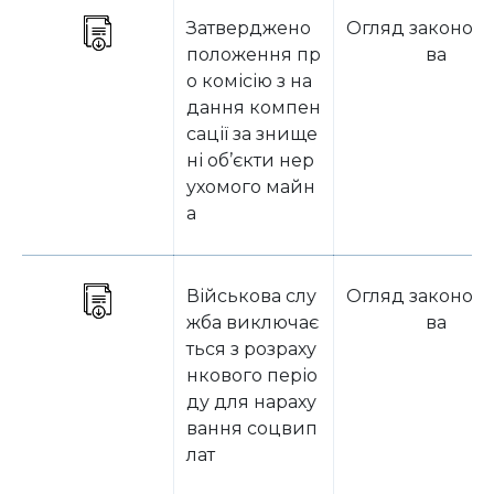
Затверджено
Огляд законода
положення пр
ва
о комісію з на
дання компен
сації за знище
ні об’єкти нер
ухомого майн
а
Військова слу
Огляд законода
жба виключає
ва
ться з розраху
нкового періо
ду для нараху
вання соцвип
лат