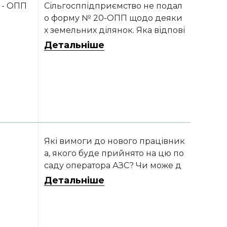
свідоцтві про реєстрацію трансп
 - ОПП
Сільгосппідприємство не подал
ортного засобу власником зазна
о форму № 20-ОПП щодо деяки
чено фізичну особу без статусу пі
х земельних ділянок. Яка відпові
дприємця?
дальність?
Детальніше
Які вимоги до нового працівник
а, якого буде прийнято на цю по
саду оператора АЗС? Чи може д
иректор узяти на себе обов’язки
Детальніше
оператора АЗС чи передати ці о
бов’язки іншому працівнику?