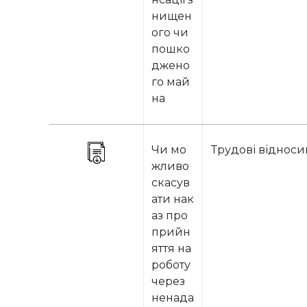
нищен
ого чи
пошко
джено
го май
на
Чи мо
Трудові віднос
жливо
скасув
ати нак
аз про
прийн
яття на
роботу
через
ненада