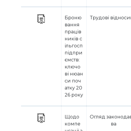
Броню
Трудові віднос
вання
праців
ників с
ільгосп
підпри
ємств:
ключо
ві нюан
си поч
атку 20
26 року
Щодо
Огляд законода
компе
ва
нсації з