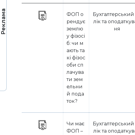
Реклама
ФОП о
Бухгалтерський
рендує
лік та оподатку
землю
ня
у фізосі
б: чи м
ають та
кі фізос
оби сп
лачува
ти зем
ельни
й пода
ток?
Чи має
Бухгалтерський
ФОП –
лік та оподатку