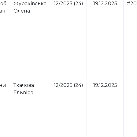
 об
Жураківська
12/2025 (24)
19.12.2025
#20
ван
Олена
ини
Ткачова
12/2025 (24)
19.12.2025
Ельвіра