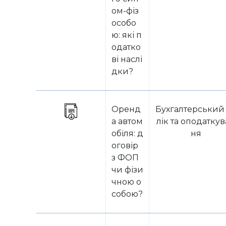
ом-фіз
особо
ю: які п
одатко
ві наслі
дки?
Оренд
Бухгалтерський
а автом
лік та оподатку
обіля: д
ня
оговір
з ФОП
чи фізи
чною о
собою?