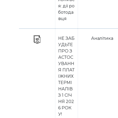
я: дії ро
ботода
вця
НЕ ЗАБ
Аналітика
УДЬТЕ
ПРО З
АСТОС
УВАНН
Я ПЛАТ
ІЖНИХ
ТЕРМІ
НАЛІВ
З 1 СІЧ
НЯ 202
6 РОК
У!