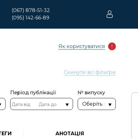
(067) 878-51-32
(095) 142-66-89
Як користуватися
Скинути всі фільтри
Період публікації
№ випуску
ТЕГИ
АНОТАЦІЯ