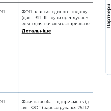
Партнер
ОП
ФОП-платник єдиного податку
(далі – ЄП) III групи орендує зем
ельні ділянки сільгосппризначе
ння у фізосіб та сплачує мінімаль
Детальніше
не податкове зобов’язання (МП
З). При цьому таким фізособам н
араховують земельний податок
за період оренди. Чи правомірн
е таке нарахування?
ОП
Фізична особа – підприємець (д
алі – ФОП) зареєструвався 25.11.2