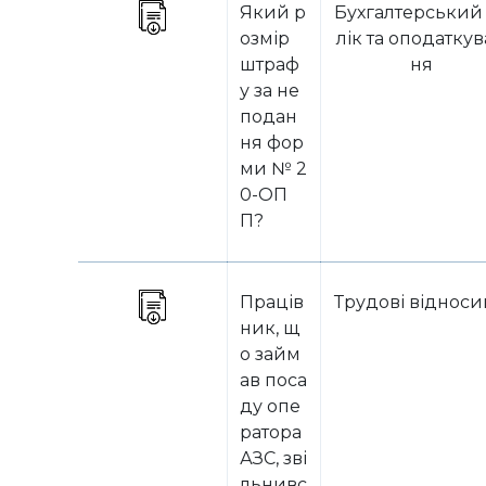
Який р
Бухгалтерський
озмір
лік та оподатку
штраф
ня
у за не
подан
ня фор
ми № 2
0-ОП
П?
Праців
Трудові віднос
ник, щ
о займ
ав поса
ду опе
ратора
АЗС, зві
льнивс