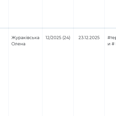
Жураківська
12/2025 (24)
23.12.2025
#те
Олена
и #