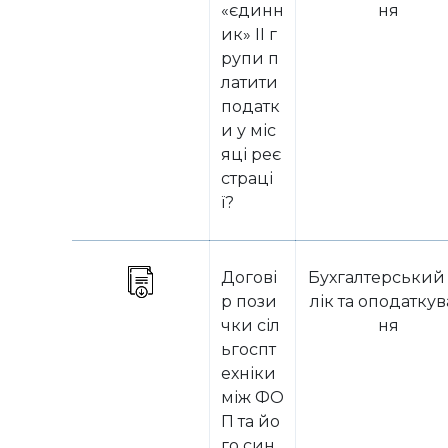
«єдинн
ня
ик» II г
рупи п
латити
податк
и у міс
яці реє
страці
ї?
Догові
Бухгалтерський
р пози
лік та оподатку
чки сіл
ня
ьгоспт
ехніки
між ФО
П та йо
го син