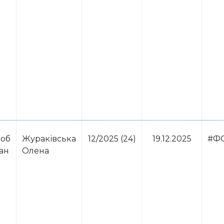
 об
Жураківська
12/2025 (24)
19.12.2025
#Ф
ван
Олена