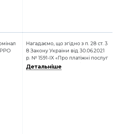
рмінал
Нагадаємо, що згідно з п. 28 ст. 3
 РРО
8 Закону України від 30.06.2021
р. № 1591-IX «Про платіжні послуг
и» торговці мають забезпечити
Детальніше
для покупця можливість здійсн
ити розрахунки за продані товар
и (надані послуги) у безготівкові
й формі.