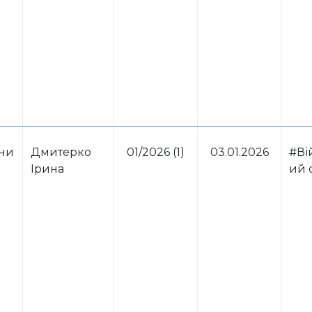
ини
Дмитерко
01/2026 (1)
03.01.2026
#Ві
Ірина
ий 