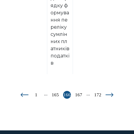
ядку ф
ормува
ння пе
реліку
сумлін
них пл
атників
податкі
в
...
...
1
165
166
167
172