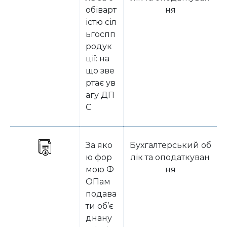
обіварт
ня
істю сіл
ьгоспп
родук
ції: на
що зве
ртає ув
агу ДП
С
За яко
Бухгалтерський об
ю фор
лік та оподаткуван
мою Ф
ня
ОПам
подава
ти об’є
днану