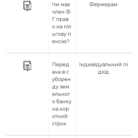
Чи має
Фермерам
член Ф
Г прав
о на піл
ьгову п
енсію?
Перед
Індивідуальний пі
ача в с
дхід
уборен
ду зем
ельног
о банку
на кор
откий
строк