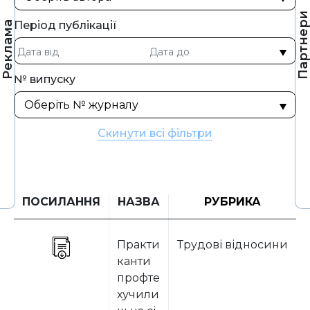
Партнер
Період публікації
Реклама
№ випуску
Скинути всі фільтри
ПОСИЛАННЯ
НАЗВА
РУБРИКА
Практи
Трудові відносини
канти
профте
хучили