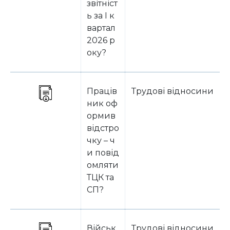
звітніст
ь за І к
вартал
2026 р
оку?
Праців
Трудові відносини
ник оф
ормив
відстро
чку – ч
и повід
омляти
ТЦК та
СП?
Військ
Трудові відносини