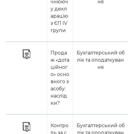
чнююч
ня
у декл
арацію
з ЄП IV
групи
Прода
Бухгалтерський об
ж «дота
лік та оподаткуван
ційног
ня
о» осно
вного з
асобу:
наслід
ки?
Контро
Бухгалтерський об
ль за с
лік та оподаткуван