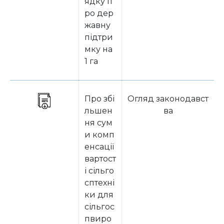
ядку п
ро дер
жавну
підтри
мку на
1 га
Про збі
Огляд законодавст
льшен
ва
ня сум
и комп
енсації
вартост
і сільго
сптехні
ки для
сільгос
пвиро