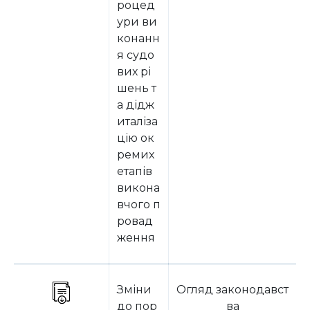
роцед
ури ви
конанн
я судо
вих рі
шень т
а дідж
италіза
цію ок
ремих
етапів
викона
вчого п
ровад
ження
Зміни
Огляд законодавст
до пор
ва