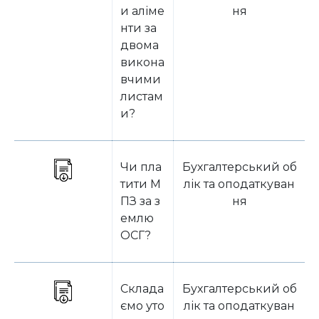
и аліме
ня
нти за
двома
викона
вчими
листам
и?
Чи пла
Бухгалтерський об
тити М
лік та оподаткуван
ПЗ за з
ня
емлю
ОСГ?
Склада
Бухгалтерський об
ємо уто
лік та оподаткуван