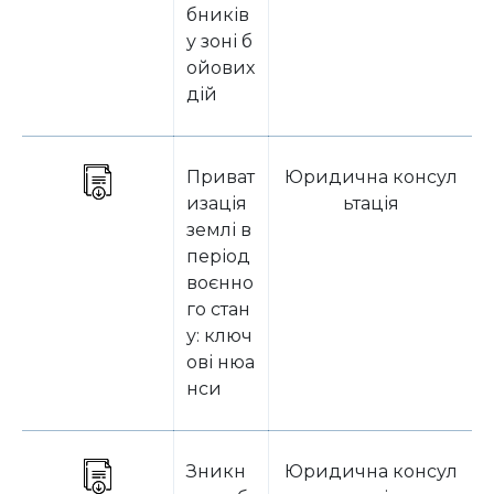
бників
у зоні б
ойових
дій
Приват
Юридична консул
изація
ьтація
землі в
період
воєнно
го стан
у: ключ
ові нюа
нси
Зникн
Юридична консул