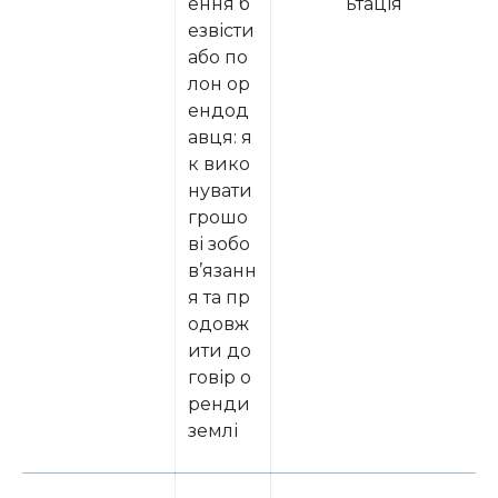
ення б
ьтація
езвісти
або по
лон ор
ендод
авця: я
к вико
нувати
грошо
ві зобо
в’язанн
я та пр
одовж
ити до
говір о
ренди
землі