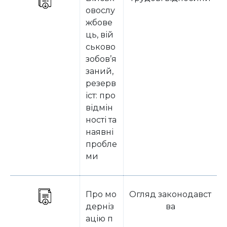
овослу
жбове
ць, вій
ськово
зобов’я
заний,
резерв
іст: про
відмін
ності та
наявні
пробле
ми
Про мо
Огляд законодавст
дерніз
ва
ацію п