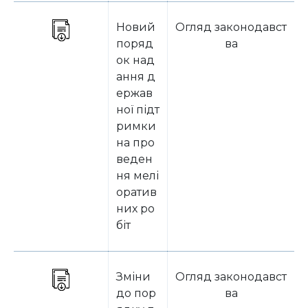
Новий
Огляд законодавст
поряд
ва
ок над
ання д
ержав
ної підт
римки
на про
веден
ня мелі
оратив
них ро
біт
Зміни
Огляд законодавст
до пор
ва