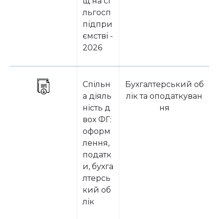
щ на сі
льгосп
підпри
ємстві -
2026
Спільн
Бухгалтерський об
а діяль
лік та оподаткуван
ність д
ня
вох ФГ:
оформ
лення,
податк
и, бухга
лтерсь
кий об
лік