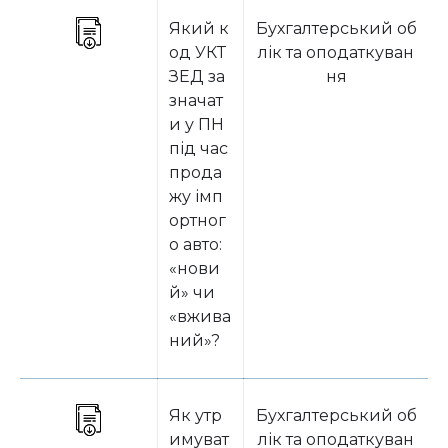
Який к
Бухгалтерський об
од УКТ
лік та оподаткуван
ЗЕД за
ня
значат
и у ПН
під час
прода
жу імп
ортног
о авто:
«нови
й» чи
«вжива
ний»?
Як утр
Бухгалтерський об
имуват
лік та оподаткуван