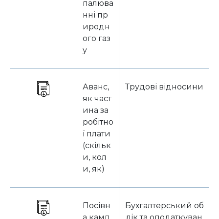
палюва
нні пр
иродн
ого газ
у
Аванс,
Трудові відносини
як част
ина за
робітно
ї плати
(скільк
и, кол
и, як)
Посівн
Бухгалтерський об
а камп
лік та оподаткуван