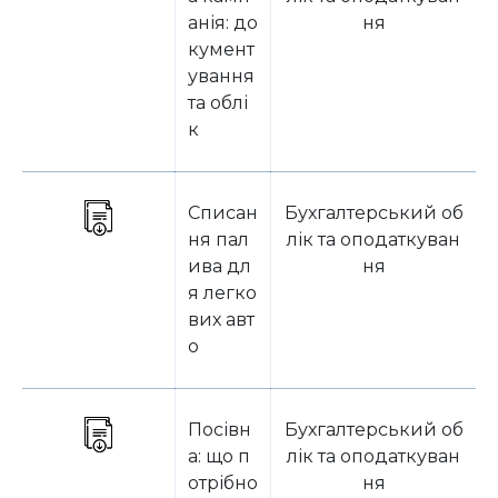
анія: до
ня
кумент
ування
та облі
к
Списан
Бухгалтерський об
ня пал
лік та оподаткуван
ива дл
ня
я легко
вих авт
о
Посівн
Бухгалтерський об
а: що п
лік та оподаткуван
отрібно
ня