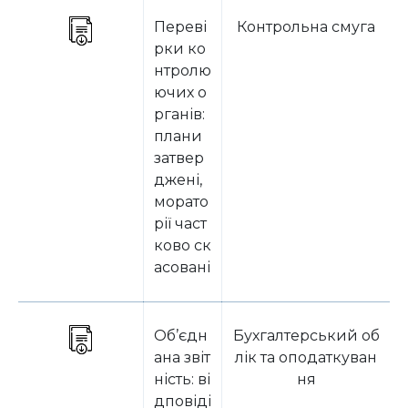
Переві
Контрольна смуга
рки ко
нтролю
ючих о
рганів:
плани
затвер
джені,
морато
рії част
ково ск
асовані
Об’єдн
Бухгалтерський об
ана звіт
лік та оподаткуван
ність: ві
ня
дповіді