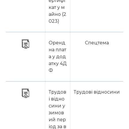
ертифі
кат у м
айно (2
023)
Оренд
Спецтема
на плат
а у дод
атку 4Д
Ф
Трудов
Трудові відносини
і відно
сини у
зимов
ий пер
іод за в