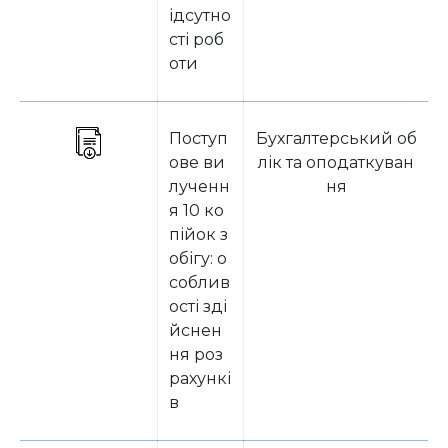
ідсутно
сті роб
оти
Поступ
Бухгалтерський об
ове ви
лік та оподаткуван
лученн
ня
я 10 ко
пійок з
обігу: о
соблив
ості зді
йснен
ня роз
рахункі
в