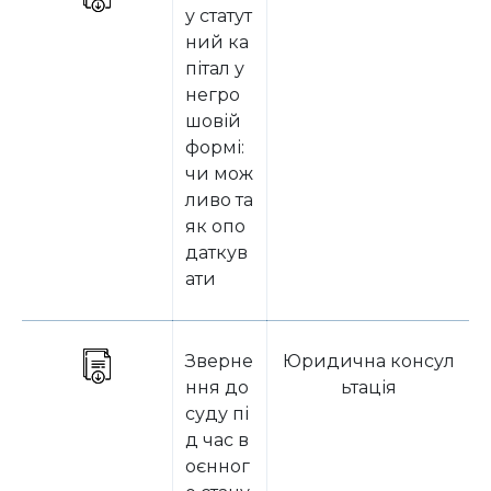
у статут
ний ка
пітал у
негро
шовій
формі:
чи мож
ливо та
як опо
даткув
ати
Зверне
Юридична консул
ння до
ьтація
суду пі
д час в
оєнног