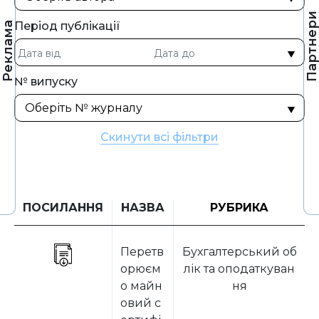
Партнер
Період публікації
Реклама
№ випуску
Скинути всі фільтри
ПОСИЛАННЯ
НАЗВА
РУБРИКА
Перетв
Бухгалтерський об
орюєм
лік та оподаткуван
о майн
ня
овий с