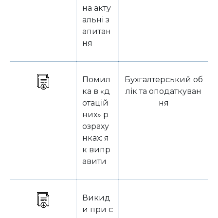
на акту
альні з
апитан
ня
Помил
Бухгалтерський об
ка в «д
лік та оподаткуван
отацій
ня
них» р
озраху
нках: я
к випр
авити
Викид
и при с