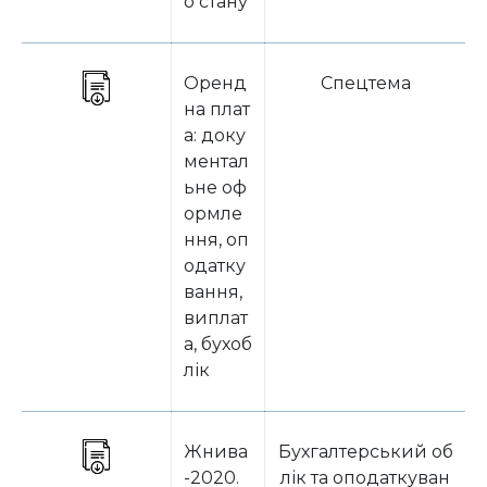
о стану
Оренд
Спецтема
на плат
а: доку
ментал
ьне оф
ормле
ння, оп
одатку
вання,
виплат
а, бухоб
лік
Жнива
Бухгалтерський об
-2020.
лік та оподаткуван