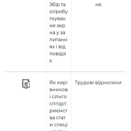
Збір та
ня
оприбу
ткуван
ня зер
на у за
питанн
ях і від
повідя
х
Як кері
Трудові відносини
вников
і сільго
сппідп
риємст
ва стат
и спеці