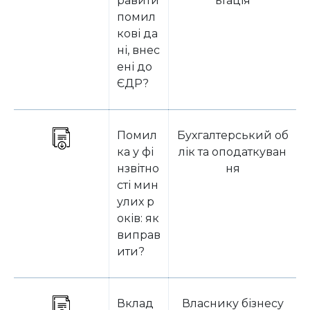
равити
ьтація
помил
кові да
ні, внес
ені до
ЄДР?
Помил
Бухгалтерський об
ка у фі
лік та оподаткуван
нзвітно
ня
сті мин
улих р
оків: як
виправ
ити?
Вклад
Власнику бізнесу