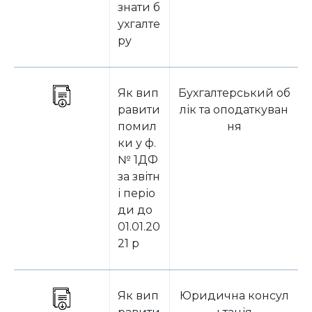
знати б
ухгалте
ру
Як вип
Бухгалтерський об
равити
лік та оподаткуван
помил
ня
ки у ф.
№ 1ДФ
за звітн
і періо
ди до
01.01.20
21 р
Як вип
Юридична консул