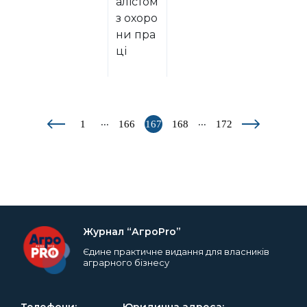
алістом
з охоро
ни пра
ці
...
...
1
166
167
168
172
Журнал “АгроPro”
Єдине практичне видання для власників
аграрного бізнесу