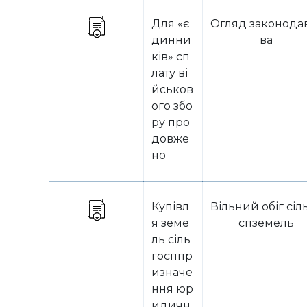
Для «є
Огляд законода
динни
ва
ків» сп
лату ві
йськов
ого збо
ру про
довже
но
Купівл
Вільний обіг сіл
я земе
спземель
ль сіль
госппр
изначе
ння юр
идичн