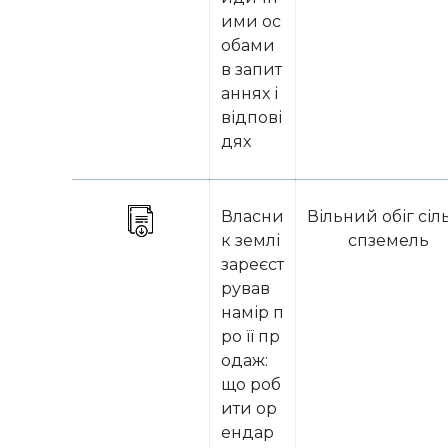
ими ос
обами
в запит
аннях і
відпові
дях
Власни
Вільний обіг сіл
к землі
спземель
зареєст
рував
намір п
ро її пр
одаж:
що роб
ити ор
ендар