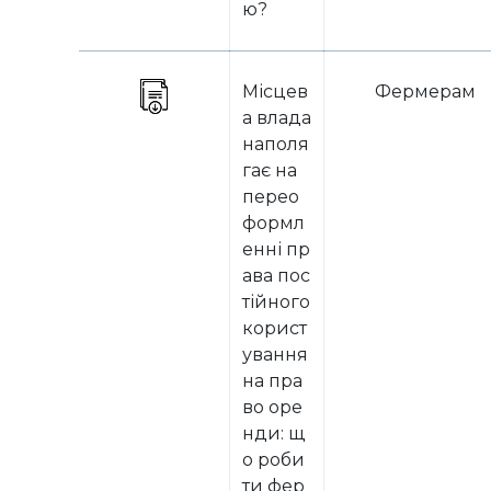
ю?
Місцев
Фермерам
а влада
наполя
гає на
перео
формл
енні пр
ава пос
тійного
корист
ування
на пра
во оре
нди: щ
о роби
ти фер