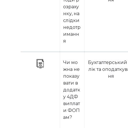
озраху
нку, на
слідки
недотр
иманн
я
Чи мо
Бухгалтерський
жна не
лік та оподатку
показу
ня
вати в
додатк
у 4ДФ
виплат
и ФОП
ам?