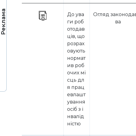
Реклама
До ува
Огляд законода
ги роб
ва
отодав
ців, що
розрах
овують
нормат
ив роб
очих мі
сць дл
я прац
евлашт
ування
осіб з і
нвалід
ністю