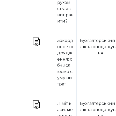
рухомі
сть: як
виправ
ити?
Закорд
Бухгалтерський
онне ві
лік та оподатку
дрядж
ня
ення: о
бчисл
юємо с
уму ви
трат
Ліміт к
Бухгалтерський
аси: ме
лік та оподатку
тоди р
ня