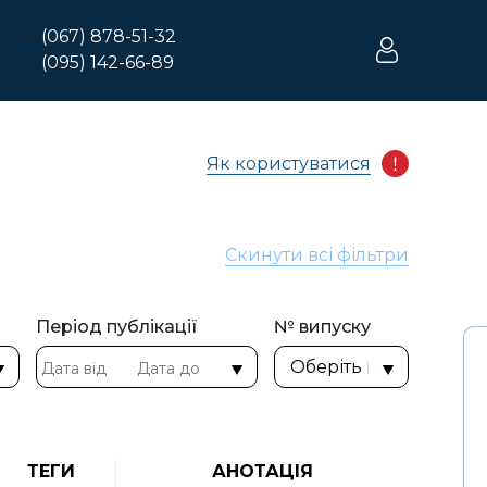
(067) 878-51-32
(095) 142-66-89
Як користуватися
Скинути всі фільтри
Період публікації
№ випуску
ТЕГИ
АНОТАЦІЯ