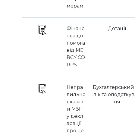
мерам
Фінанс
Дотації
ова до
помога
від ME
RCY CO
RPS
Непра
Бухгалтерський
вильно
лік та оподатку
вказал
ня
и МЗП
у декл
арації
про не