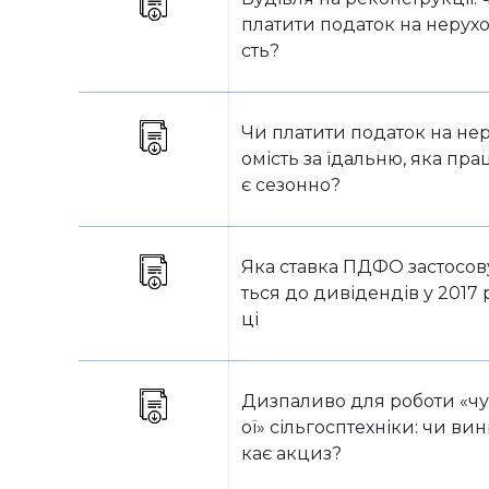
платити податок на нерухо
сть?
Чи платити податок на не
омість за їдальню, яка пр
є сезонно?
Яка ставка ПДФО застосов
ться до дивідендів у 2017 
ці
Дизпаливо для роботи «ч
ої» сільгосптехніки: чи ви
кає акциз?