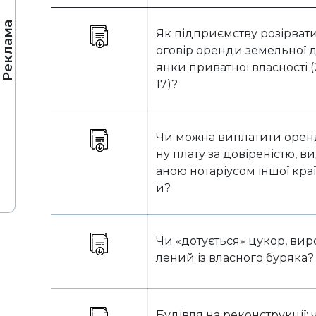
Реклама
Як підприємству розірват
оговір оренди земельної д
янки приватної власності 
17)?
Чи можна виплатити орен
ну плату за довіреністю, в
аною нотаріусом іншої кра
и?
Чи «дотується» цукор, вир
лений із власного буряка?
Будівля на реконструкції: 