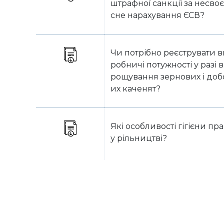
штрафної санкції за несво
сне нарахування ЄСВ?
Чи потрібно реєструвати в
робничі потужності у разі 
рощування зернових і доб
их каченят?
Які особливості гігієни пра
у рільництві?