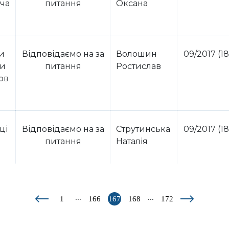
єча
питання
Оксана
и
Відповідаємо на за
Волошин
09/2017 (18
ви
питання
Ростислав
ов
ці
Відповідаємо на за
Струтинська
09/2017 (18
питання
Наталія
...
...
1
166
167
168
172