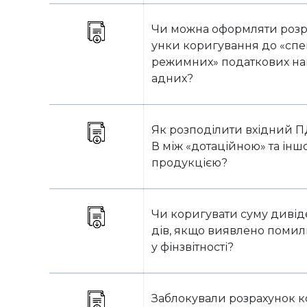
Чи можна оформляти розр
унки коригування до «сп
режимних» податкових на
адних?
Як розподілити вхідний 
В між «дотаційною» та інш
продукцією?
Чи коригувати суму дивід
дів, якщо виявлено помил
у фінзвітності?
Заблокували розрахунок к