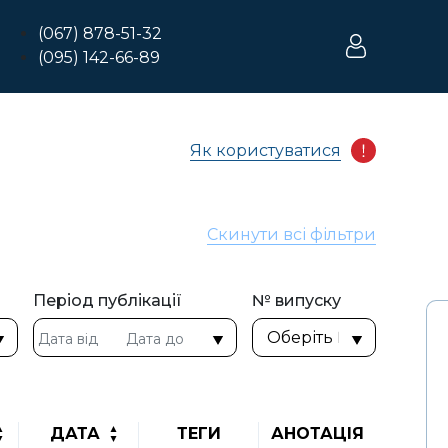
(067) 878-51-32
(095) 142-66-89
Як користуватися
Скинути всі фільтри
Період публікації
№ випуску
ДАТА
ТЕГИ
АНОТАЦІЯ