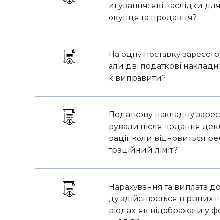
игування: які наслідки для
окупця та продавця?
На одну поставку зареєстр
али дві податкові накладні
к виправити?
Податкову накладну зареє
рували після подання дек
рації: коли відновиться ре
траційний ліміт?
Нарахування та виплата д
ду здійснюється в різних 
ріодах: як відображати у ф