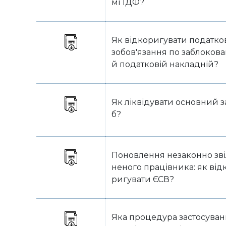
мі 1ДФ?
Як відкоригувати податко
зобов'язання по заблокова
й податковій накладній?
Як ліквідувати основний з
б?
Поновлення незаконно зв
неного працівника: як від
ригувати ЄСВ?
Яка процедура застосува