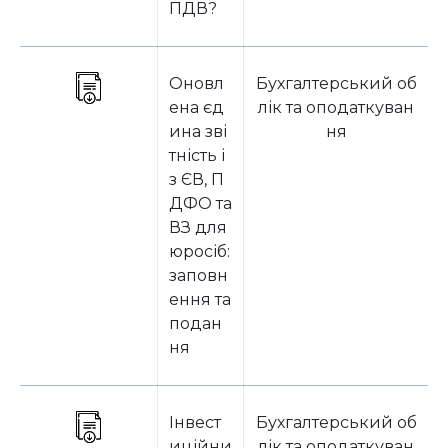
ПДВ?
Оновл
Бухгалтерський об
ена єд
лік та оподаткуван
ина зві
ня
тність і
з ЄВ, П
ДФО та
ВЗ для
юросіб:
заповн
ення та
подан
ня
Інвест
Бухгалтерський об
иційни
лік та оподаткуван