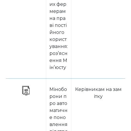
их фер
мерам
на пра
ві пості
йного
корист
ування:
роз’ясн
ення М
ін’юсту
Мінобо
Керівникам на зам
рони п
ітку
ро авто
матичн
е поно
влення