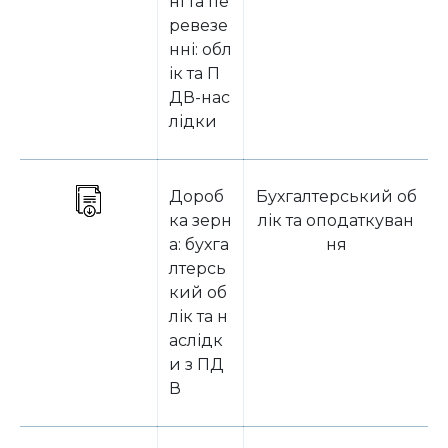
ні та пе
ревезе
нні: обл
ік та П
ДВ-нас
лідки
Дороб
Бухгалтерський об
ка зерн
лік та оподаткуван
а: бухга
ня
лтерсь
кий об
лік та н
аслідк
и з ПД
В