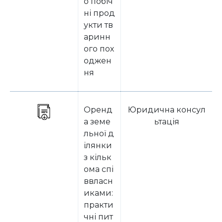
о побіч
ні прод
укти тв
аринн
ого пох
оджен
ня
Оренд
Юридична консул
а земе
ьтація
льної д
ілянки
з кільк
ома спі
ввласн
иками:
практи
чні пит