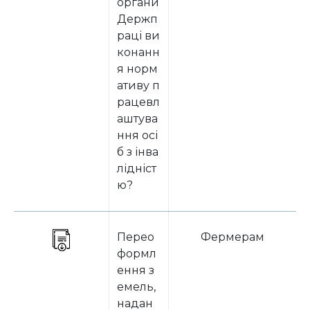
органи
Держп
раці ви
конанн
я норм
ативу п
рацевл
аштува
ння осі
б з інва
лідніст
ю?
Перео
Фермерам
формл
ення з
емель,
надан