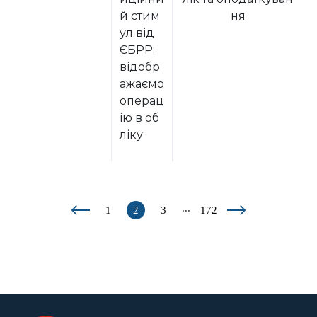
й стим
ня
ул від
ЄБРР:
відобр
ажаємо
операц
ію в об
ліку
...
1
2
3
172