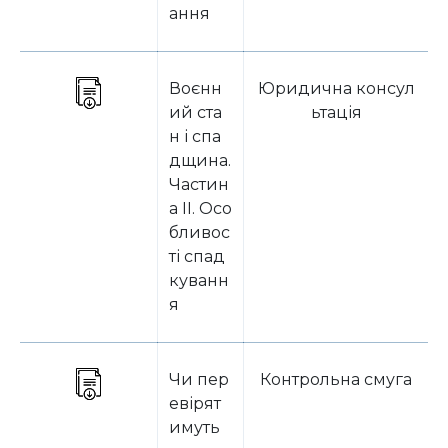
ання
Воєнн
Юридична консул
ий ста
ьтація
н і спа
дщина.
Частин
а ІІ. Осо
бливос
ті спад
куванн
я
Чи пер
Контрольна смуга
евірят
имуть