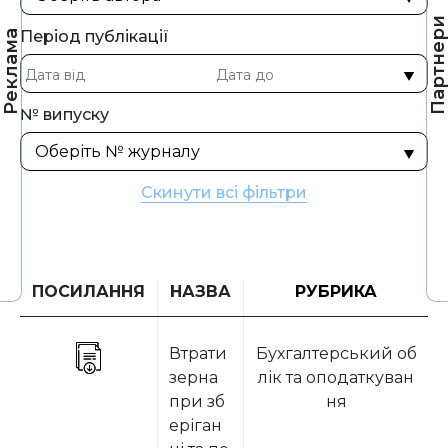
Партнер
Період публікації
Реклама
№ випуску
Скинути всі фільтри
ПОСИЛАННЯ
НАЗВА
РУБРИКА
Втрати
Бухгалтерський об
зерна
лік та оподаткуван
при зб
ня
еріган