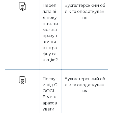
Переп
Бухгалтерський об
лата ві
лік та оподаткуван
д поку
ня
пця: чи
можна
врахув
ати її я
к штра
фну са
нкцію?
Послуг
Бухгалтерський об
и від G
лік та оподаткуван
OOGL
ня
E: чи н
арахов
увати