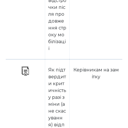
відстро
чки піс
ля про
довже
ння стр
оку мо
білізаці
ї
Як підт
Керівникам на зам
вердит
ітку
и крит
ичність
у разі з
міни (а
не скас
уванн
я) відп