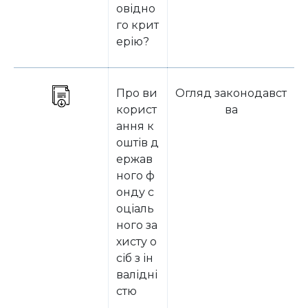
овідно
го крит
ерію?
Про ви
Огляд законодавст
корист
ва
ання к
оштів д
ержав
ного ф
онду с
оціаль
ного за
хисту о
сіб з ін
валідні
стю