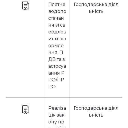
Платне
Господарська діял
водопо
ьність
стачан
ня зі св
ердлов
ини оф
ормле
ння, П
ДВ та з
астосув
ання Р
РО/ПР
РО
Реаліза
Господарська діял
ція зак
ьність
ону пр