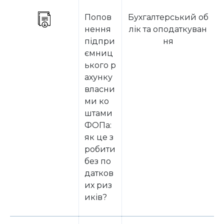
Попов
Бухгалтерський об
нення
лік та оподаткуван
підпри
ня
ємниц
ького р
ахунку
власни
ми ко
штами
ФОПа:
як це з
робити
без по
датков
их риз
иків?