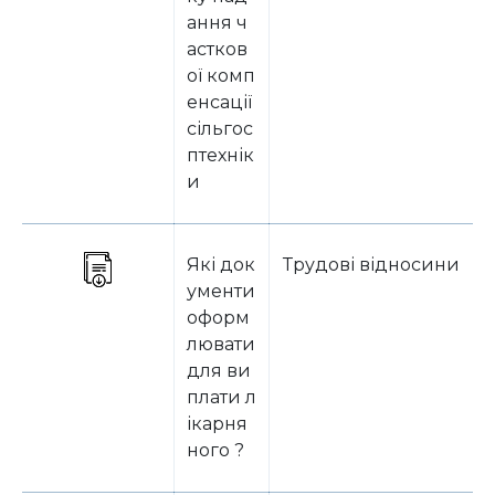
ання ч
астков
ої комп
енсації
сільгос
птехнік
и
Які док
Трудові відносини
ументи
оформ
лювати
для ви
плати л
ікарня
ного ?