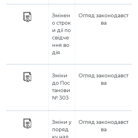
Змінен
Огляд законодавст
о строк
ва
и дії по
свідче
ння во
дія
Зміни
Огляд законодавст
до Пос
ва
танови
№ 303
Зміни у
Огляд законодавст
поряд
ва
ку над