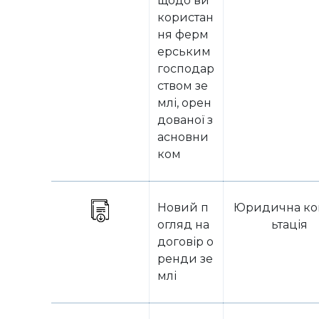
щодо ви
користан
ня ферм
ерським
господар
ством зе
млі, орен
дованої з
асновни
ком
Новий п
Юридична ко
огляд на
ьтація
договір о
ренди зе
млі