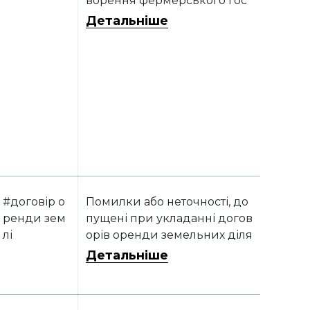
ворення фермерського гос
подарства, орендну плату м
Детальніше
оже сплачувати таке господ
арство
#договір о
Помилки або неточності, до
ренди зем
пущені при укладанні догов
лі
орів оренди земельних діля
нок, можуть стати причино
Детальніше
ю втрати права користуванн
я ними