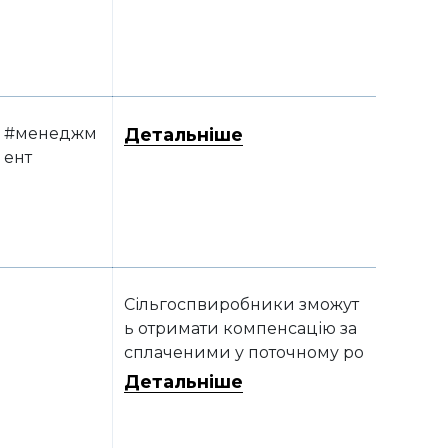
обігти втраті землі
#менеджм
Детальніше
ент
Сільгоспвиробники зможут
ь отримати компенсацію за
сплаченими у поточному ро
ці відсотками по кредитам з
Детальніше
а умови, що...