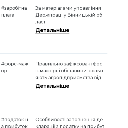
#заробітна
За матеріалами управління
плата
Держпраці у Вінницькій об
ласті
Детальніше
#форс-маж
Правильно зафіксовані фор
ор
с-мажорні обставини звільн
яють агропідприємства від
відповідальності за невико
Детальніше
нання зобов’язань за догово
рами
#податок н
Особливості заповнення де
а прибуток
кларації з податку на прибут