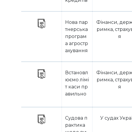
кредитів
Нова пар
Фінанси, держ
тнерська
римка, страху
програм
я
а агростр
ахування
Встановл
Фінанси, держ
юємо лімі
римка, страху
т каси пр
я
авильно
Судова п
У судах Укра
рактика