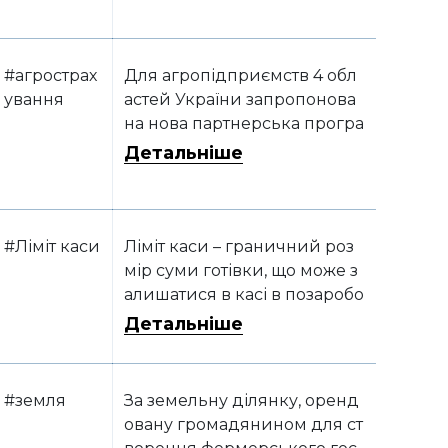
#агрострах
Для агропідприємств 4 обл
ування
астей України запропонова
на нова партнерська програ
ма агрострахування
Детальніше
#Ліміт каси
Ліміт каси – граничний роз
мір суми готівки, що може з
алишатися в касі в позаробо
чий час, за його порушення
Детальніше
передбачено значні штраф
и. Для сільськогосподарськ
ого підприємства існує кіль
#земля
За земельну ділянку, оренд
ка варіантів встановлення лі
овану громадянином для ст
міту каси