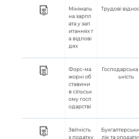
Мінімаль
Трудові відн
на зарпл
ата у зап
итаннях т
а відпові
дях
Форс-ма
Господарська 
жорні об
ьність
ставини
в сільськ
ому госп
одарстві
Звітність
Бухгалтерськ
з податку
лік та оподат