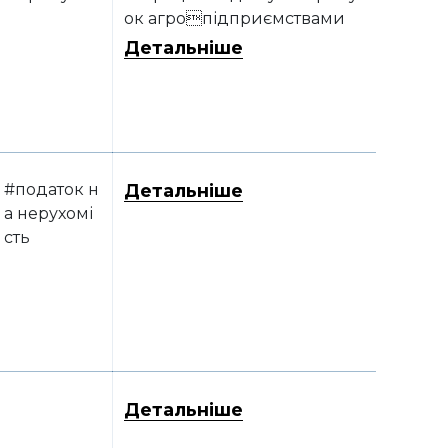
ок агропідприємствами
Детальніше
#податок н
Детальніше
а нерухомі
сть
Детальніше