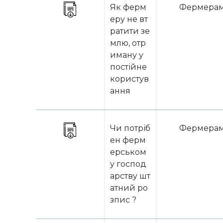
Як ферм
Фермера
еру не вт
ратити зе
млю, отр
иману у
постійне
користув
ання
Чи потріб
Фермера
ен ферм
ерськом
у господ
арству шт
атний ро
зпис ?