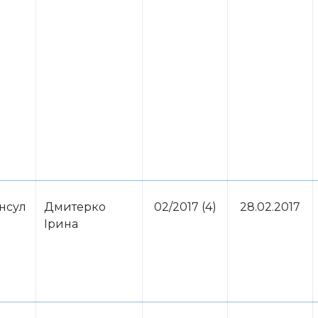
нсул
Дмитерко
02/2017 (4)
28.02.2017
Ірина