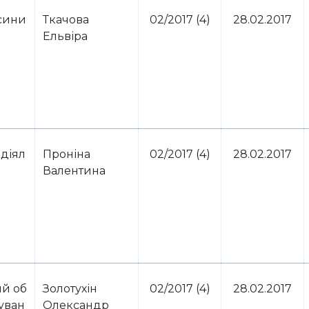
осини
Ткачова
02/2017 (4)
28.02.2017
Ельвіра
діял
Проніна
02/2017 (4)
28.02.2017
Валентина
ий об
Золотухін
02/2017 (4)
28.02.2017
куван
Олександр