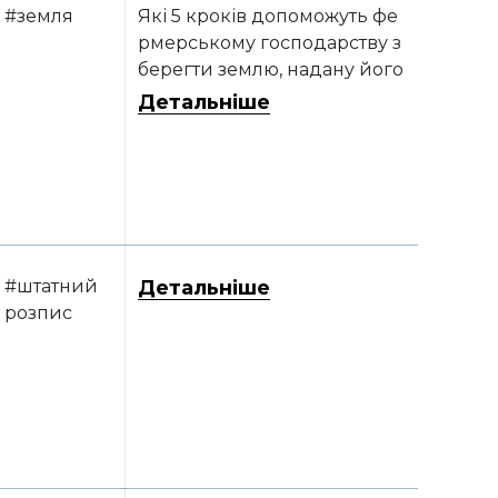
#земля
Які 5 кроків допоможуть фе
рмерському господарству з
берегти землю, надану його
засновнику в довічне корис
Детальніше
тування
#штатний
Детальніше
розпис