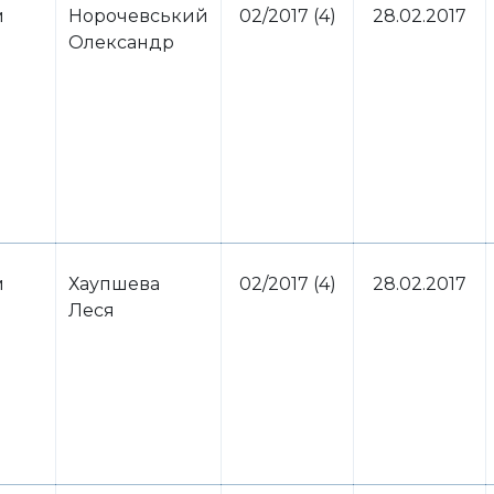
м
Норочевський
02/2017 (4)
28.02.2017
Олександр
м
Хаупшева
02/2017 (4)
28.02.2017
Леся