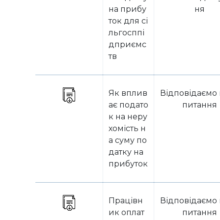
на прибу
ня
ток для сі
льгосппі
дприємс
тв
Як вплив
Відповідаємо 
ає подато
питання
к на неру
хомість н
а суму по
датку на
прибуток
Працівн
Відповідаємо 
ик оплат
питання