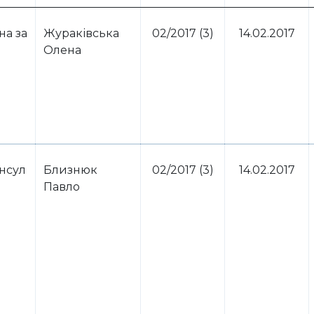
на за
Жураківська
02/2017 (3)
14.02.2017
Олена
нсул
​Близнюк
02/2017 (3)
14.02.2017
Павло