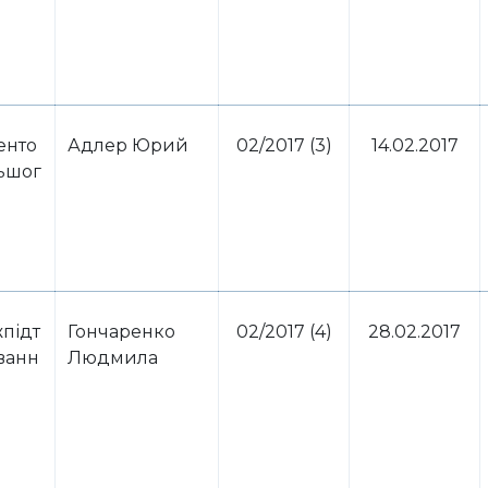
енто
Адлер Юрий
02/2017 (3)
14.02.2017
льшог
підт
Гончаренко
02/2017 (4)
28.02.2017
ванн
Людмила