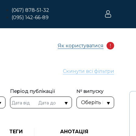
(067) 878-51-32
(095) 142-66-89
Як користуватися
Скинути всі фільтри
Період публікації
№ випуску
ТЕГИ
АНОТАЦІЯ