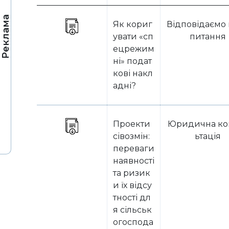
Реклама
Як кориг
Відповідаємо 
увати «сп
питання
ецрежим
ні» подат
кові накл
адні?
Проекти
Юридична ко
сівозмін:
ьтація
переваги
наявності
та ризик
и їх відсу
тності дл
я сільськ
огоспода