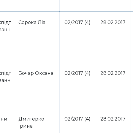
підт
​Сорока Ліа
02/2017 (4)
28.02.2017
ванн
підт
Бочар Оксана
02/2017 (4)
28.02.2017
ванн
їни
Дмитерко
02/2017 (4)
28.02.2017
Ірина