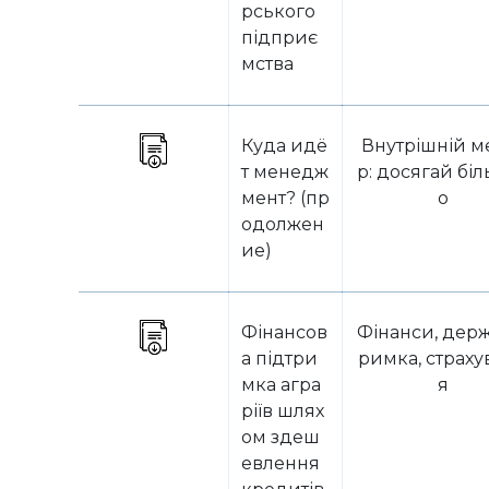
рського
підприє
мства
Куда идё
Внутрішній м
т менедж
р: досягай бі
мент? (пр
о
одолжен
ие)
Фінансов
Фінанси, держ
а підтри
римка, страху
мка агра
я
ріїв шлях
ом здеш
евлення