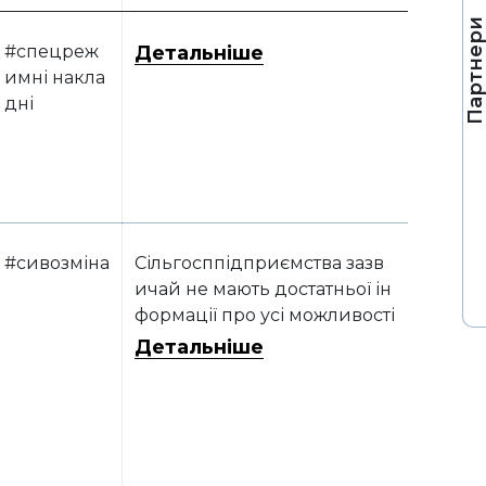
Партнер
#спецреж
Детальніше
имні накла
дні
#сивозміна
Сільгосппідприємства зазв
ичай не мають достатньої ін
формації про усі можливості
проекту сівозміни, окрім зап
Детальніше
ровадження сівозміни. У то
й же час розроблення таког
о проекту допоможе агропі
дприємству впорядкувати с
воє землекористування, зап