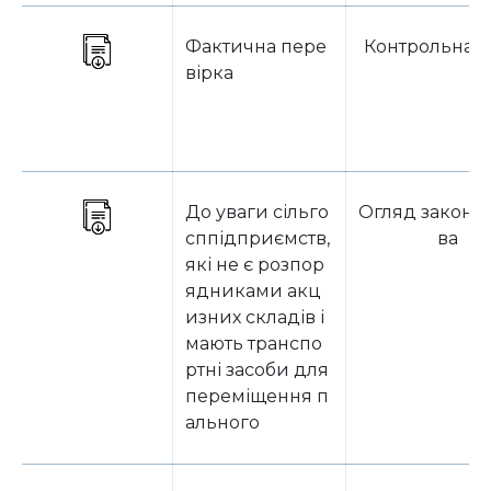
Фактична пере
Контрольна с
вірка
До уваги сільго
Огляд законо
сппідприємств,
ва
які не є розпор
ядниками акц
изних складів і
мають транспо
ртні засоби для
переміщення п
ального