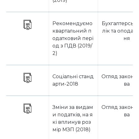
(2019)
Рекомендуємо
Бухгалтерськ
квартальний п
лік та оподат
одатковий пері
ня
од з ПДВ (2019/
2)
Соціальні станд
Огляд законо
арти-2018
ва
Зміни за видам
Огляд законо
и податків, на я
ва
кі вплинув роз
мір МЗП (2018)