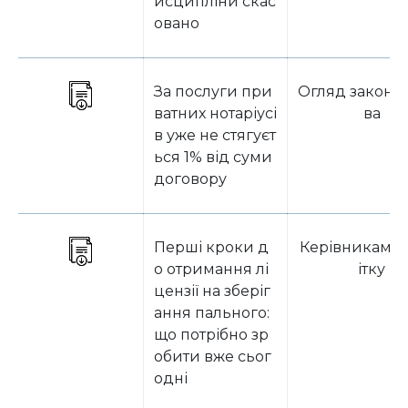
исципліни скас
овано
За послуги при
Огляд законо
ватних нотаріусі
ва
в уже не стягуєт
ься 1% від суми
договору
Перші кроки д
Керівникам н
о отримання лі
ітку
цензії на зберіг
ання пального:
що потрібно зр
обити вже сьог
одні