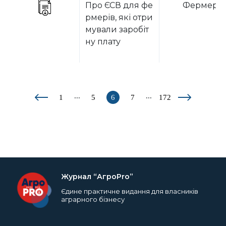
Про ЄСВ для фе
Фермера
рмерів, які отри
мували заробіт
ну плату
...
...
1
5
6
7
172
Журнал “АгроPro”
Єдине практичне видання для власників
аграрного бізнесу