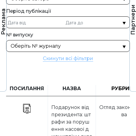
Партнер
Період публікації
Реклама
№ випуску
Скинути всі фільтри
ПОСИЛАННЯ
НАЗВА
РУБРИК
Подарунок від
Огляд законо
президента: шт
ва
рафи за поруш
ення касової д