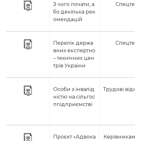
З чого почати, а
Спецтем
бо декілька рек
омендацій
Перелік держа
Спецтем
вних експертно
– технічних цен
трів України
Особи з інвалід
Трудові відн
ністю на сільгос
ппідприємстві
Проєкт «Адвока
Керівникам н