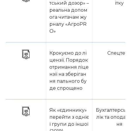
тський дозор» –
ітку
реальна допом
ога читачам жу
рналу «АгроPR
O»
Крокуємо до лі
Спецтем
цензії. Порядок
отримання ліце
нзії на зберіган
ня пального бу
де спрощено
Як «єдиннику»
Бухгалтерськ
перейти з одніє
лік та оподат
ї групи до іншої
ня