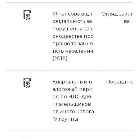
Фінансова відп
Огляд законо
овідальність за
ва
порушення зак
онодавства про
працю та зайня
тість населення
(2018)
Квартальный н
Порада ном
алоговый пери
од по НДС для
плательщиков
единого налога
IV группы