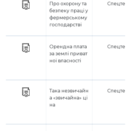
Про охорону та
Спецтем
безпеку праці у
фермерському
господарстві
Орендна плата
Спецтем
за землі приват
ної власності
Така незвичайн
Спецтем
а «звичайна» ці
на