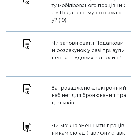
ту мобілізованого працівник
а у Податковому розрахунк
у? (19)
Чи заповнювати Податкови
Б
й розрахунок у разі призупи
нення трудових відносин?
Запроваджено електронний
Т
кабінет для бронювання пра
цівників
Чи можна зменшити праців
Т
никам оклад (тарифну ставк