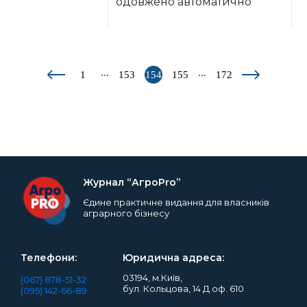
одовжено автоматично
...
...
1
153
154
155
172
Журнал “АгроPro”
Єдине практичне видання для власників
аграрного бізнесу
Телефони:
Юридична адреса:
03194, м.Київ,
(067) 878-51-32
бул. Кольцова, 14 Д оф. 610
(095) 142-66-89