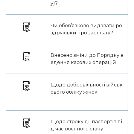
у)?
Чи обов’язково видавати ро
Т
здруківки про зарплату?
Внесено зміни до Порядку в
О
едення касових операцій
Щодо добровільності військ
О
ового обліку жінок
Щодо строку дії паспортів пі
О
д час воєнного стану