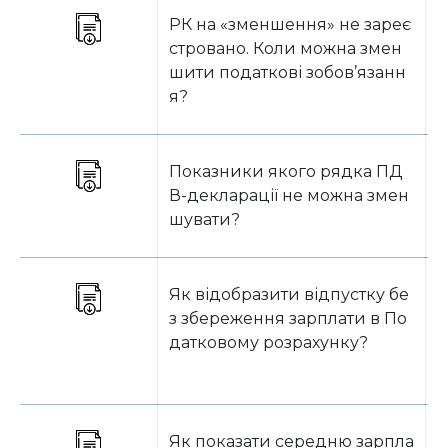
РК на «зменшення» не зареє
Б
стровано. Коли можна змен
шити податкові зобов’язанн
я?
Показники якого рядка ПД
Б
В-декларації не можна змен
шувати?
Як відобразити відпустку бе
Б
з збереження зарплати в По
датковому розрахунку?
Як показати середню зарпла
Б