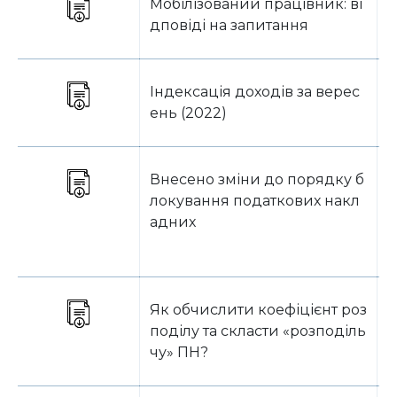
Мобілізований працівник: ві
Т
дповіді на запитання
Індексація доходів за верес
Т
ень (2022)
Внесено зміни до порядку б
О
локування податкових накл
адних
Як обчислити коефіцієнт роз
Б
поділу та скласти «розподіль
чу» ПН?