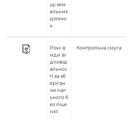
щі зем
ельних
діляно
к
Різні в
Контрольна смуга
иди ві
дповід
альнос
ті за зб
еріган
ня пал
ьного б
ез ліце
нзії