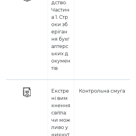
дство.
Частин
а 1. Стр
оки зб
еріган
ня бухг
алтерс
ьких д
окумен
тів
Екстре
Контрольна смуга
ні вим
кнення
світла:
чи мож
ливо у
никнут