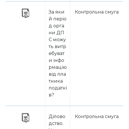
За яки
Контрольна смуга
й періо
д орга
ни ДП
С можу
ть витр
ебуват
и інфо
рмацію
від пла
тника
податкі
в?
Ділово
Контрольна смуга
дство.