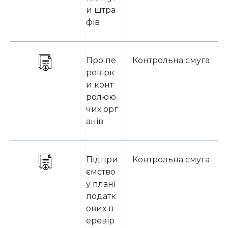
и штра
фів
Про пе
Контрольна смуга
ревірк
и конт
ролюю
чих орг
анів
Підпри
Контрольна смуга
ємство
у плані
податк
ових п
еревір