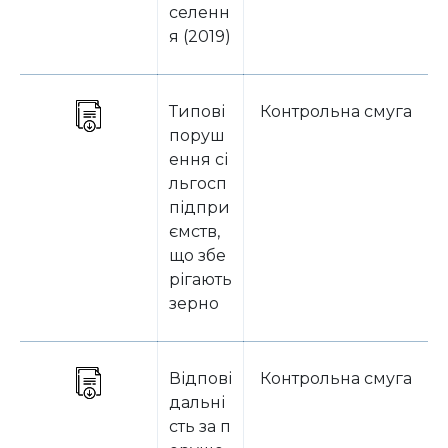
селенн
я (2019)
Типові
Контрольна смуга
поруш
ення сі
льгосп
підпри
ємств,
що збе
рігають
зерно
Відпові
Контрольна смуга
дальні
сть за п