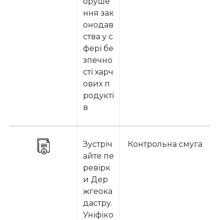
оруше
ння зак
онодав
ства у с
фері бе
зпечно
сті харч
ових п
родукті
в
Зустріч
Контрольна смуга
айте пе
ревірк
и Дер
жгеока
дастру.
Уніфіко