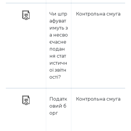
Чи штр
Контрольна смуга
афуват
имуть з
а несво
єчасне
подан
ня стат
истичн
ої звітн
ості?
Податк
Контрольна смуга
овий б
орг