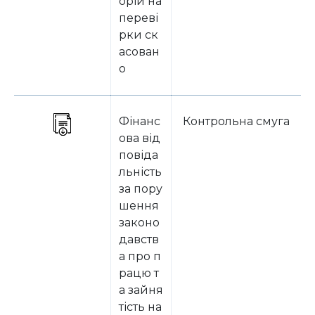
орій на
переві
рки ск
асован
о
Фінанс
Контрольна смуга
ова від
повіда
льність
за пору
шення
законо
давств
а про п
рацю т
а зайня
тість на