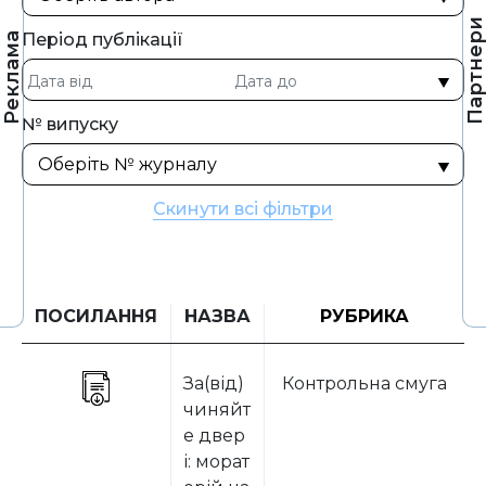
Партнер
Період публікації
Реклама
№ випуску
Скинути всі фільтри
ПОСИЛАННЯ
НАЗВА
РУБРИКА
За(від)
Контрольна смуга
чиняйт
е двер
і: морат