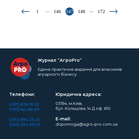
...
...
1
146
147
148
172
Журнал “АгроPro”
Єдине практичне видання для власників
аграрного бізнесу
Телефони:
Юридична адреса:
03194, м.Київ,
(067) 878-51-32
бул. Кольцова, 14 Д оф. 610
(095) 142-66-89
E-mail:
(097) 894-25-20
dopomoga@agro-pro.com.ua
(044) 290-09-10