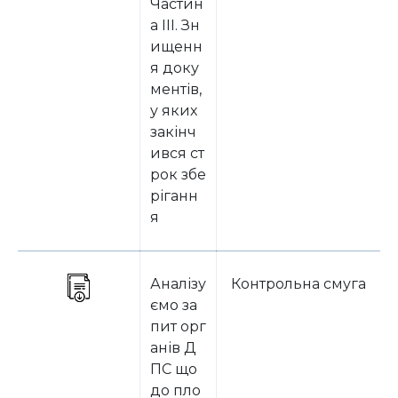
Частин
а ІІІ. Зн
ищенн
я доку
ментів,
у яких
закінч
ився ст
рок збе
ріганн
я
Аналізу
Контрольна смуга
ємо за
пит орг
анів Д
ПС що
до пло