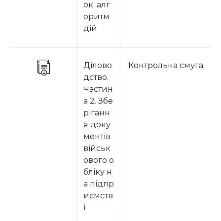
ок: алг
оритм
дій
Ділово
Контрольна смуга
дство.
Частин
а 2. Збе
ріганн
я доку
ментів
військ
ового о
бліку н
а підпр
иємств
і