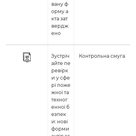
вану ф
орму а
кта зат
вердж
ено
Зустріч
Контрольна смуга
айте пе
ревірк
и у сфе
рі поже
жної та
техног
енної б
езпек
и: нові
форми