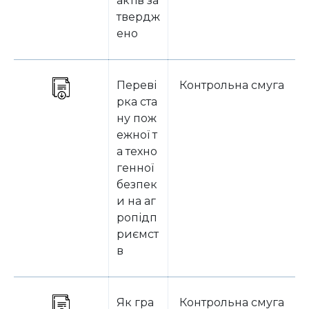
актів за
твердж
ено
Переві
Контрольна смуга
рка ста
ну пож
ежної т
а техно
генної
безпек
и на аг
ропідп
риємст
в
Як гра
Контрольна смуга