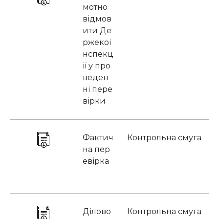
мотно
відмов
ити Де
ржекоі
нспекц
ії у про
веден
ні пере
вірки
Фактич
Контрольна смуга
на пер
евірка
Ділово
Контрольна смуга