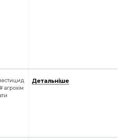
пестицид
Детальніше
# агрохім
ати