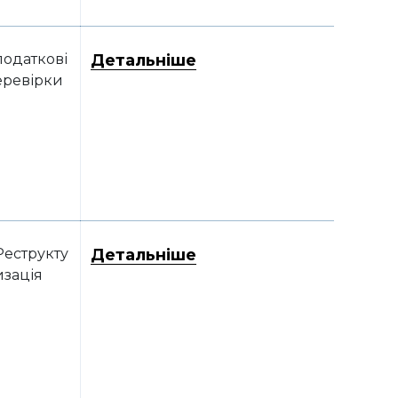
податкові
Детальніше
еревірки
Реструкту
Детальніше
изація