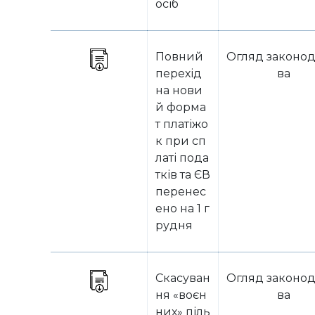
осіб
Повний
Огляд законод
перехід
ва
на нови
й форма
т платіжо
к при сп
латі пода
тків та ЄВ
перенес
ено на 1 г
рудня
Скасуван
Огляд законод
ня «воєн
ва
них» піль