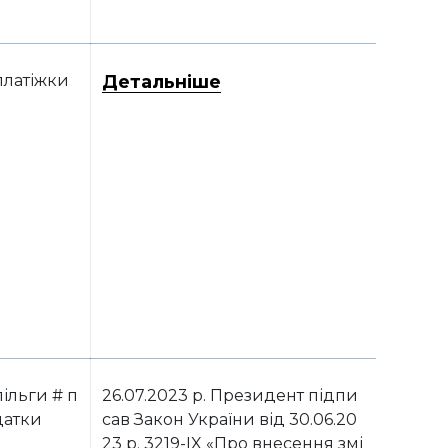
платіжки
Детальніше
ільги # п
26.07.2023 р. Президент підпи
датки
сав Закон України від 30.06.20
23 р. 3219-IX «Про внесення змі