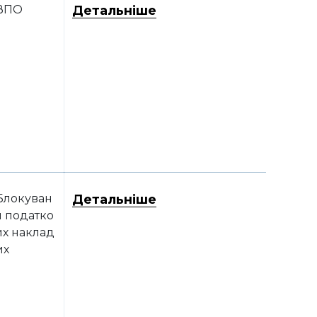
ВПО
Детальніше
Блокуван
Детальніше
я податко
их наклад
их