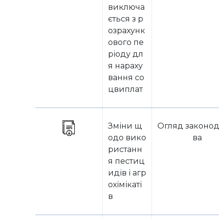
виключа
ється з р
озрахунк
ового пе
ріоду дл
я нараху
вання со
цвиплат
Зміни щ
Огляд законод
одо вико
ва
ристанн
я пестиц
идів і агр
охімікаті
в