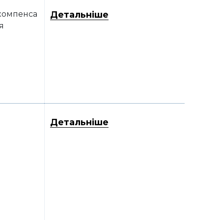
компенса
Детальніше
я
Детальніше