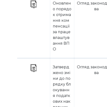
Оновлен
Огляд законод
о порядо
ва
к отрима
ння ком
пенсації
за праце
влаштув
ання ВП
О
Затверд
Огляд законод
жено змі
ва
ни до по
рядку бл
окуванн
я податк
ових нак