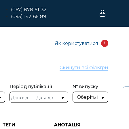
(067) 878-51-32
(095) 142-66-89
Як користуватися
Скинути всі фільтри
Період публікації
№ випуску
ТЕГИ
АНОТАЦІЯ