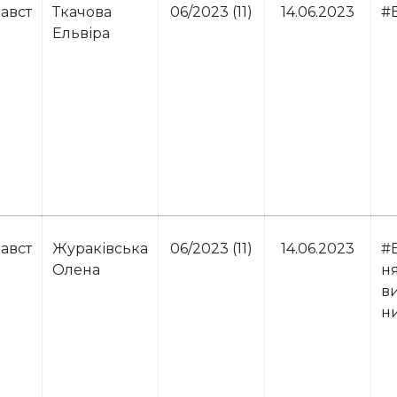
авст
Ткачова
06/2023 (11)
14.06.2023
#
Ельвіра
авст
Жураківська
06/2023 (11)
14.06.2023
#
Олена
н
в
н