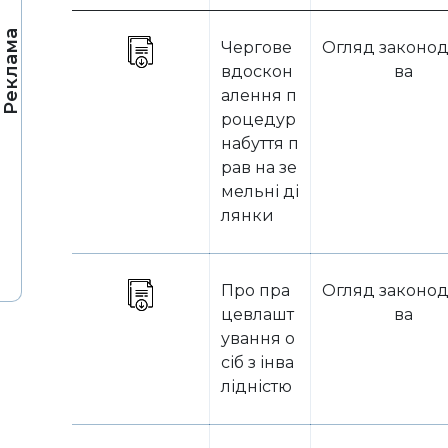
Реклама
Чергове
Огляд законод
вдоскон
ва
алення п
роцедур
набуття п
рав на зе
мельні ді
лянки
Про пра
Огляд законод
цевлашт
ва
ування о
сіб з інва
лідністю