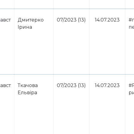
авст
Дмитерко
07/2023 (13)
14.07.2023
#
Ірина
п
авст
Ткачова
07/2023 (13)
14.07.2023
#
Ельвіра
р