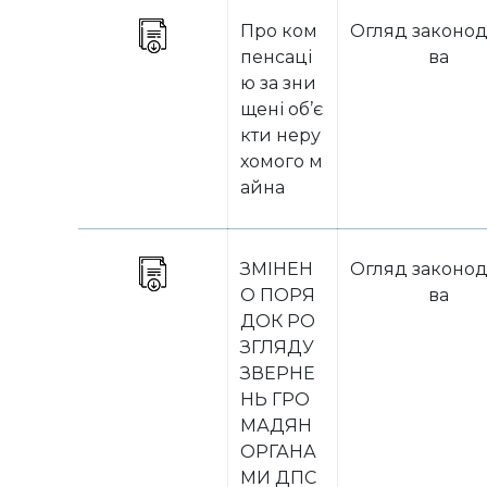
Про ком
Огляд законод
пенсаці
ва
ю за зни
щені об’є
кти неру
хомого м
айна
ЗМІНЕН
Огляд законод
О ПОРЯ
ва
ДОК РО
ЗГЛЯДУ
ЗВЕРНЕ
НЬ ГРО
МАДЯН
ОРГАНА
МИ ДПС