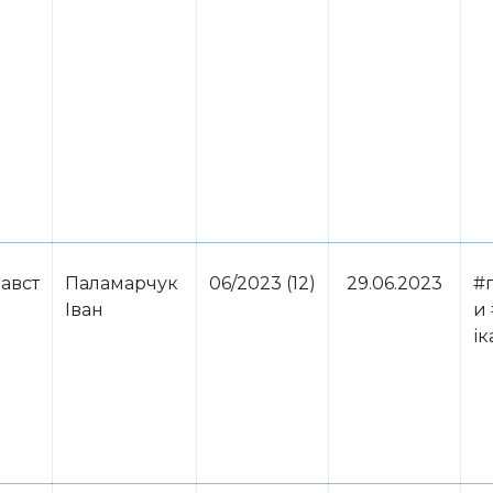
авст
Паламарчук
06/2023 (12)
29.06.2023
#
Іван
и 
ік