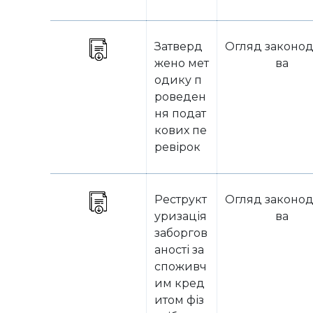
Затверд
Огляд законод
жено мет
ва
одику п
роведен
ня подат
кових пе
ревірок
Реструкт
Огляд законод
уризація
ва
заборгов
аності за
споживч
им кред
итом фіз