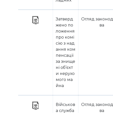
ладних
Затверд
Огляд законод
жено по
ва
ложення
про комі
сію з над
ання ком
пенсації
за знище
ні об’єкт
и нерухо
мого ма
йна
Військов
Огляд законод
а служба
ва