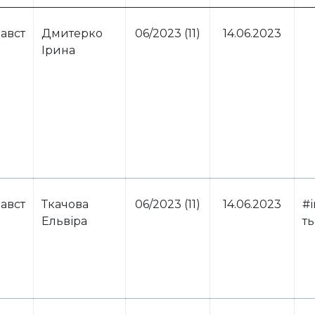
авст
Дмитерко
06/2023 (11)
14.06.2023
Ірина
авст
Ткачова
06/2023 (11)
14.06.2023
#і
Ельвіра
ть