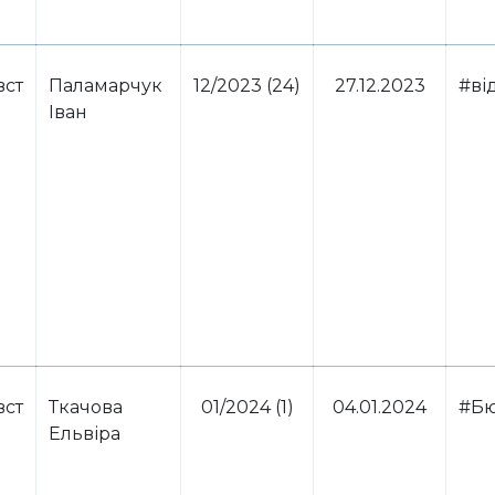
вст
Паламарчук
12/2023 (24)
27.12.2023
#ві
Іван
вст
Ткачова
01/2024 (1)
04.01.2024
#Б
Ельвіра