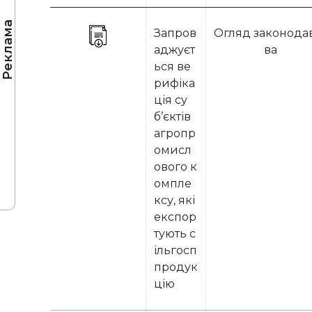
Реклама
Запров
Огляд законода
аджуєт
ва
ься ве
рифіка
ція су
б’єктів
агропр
омисл
ового к
омпле
ксу, які
експор
тують с
ільгосп
продук
цію