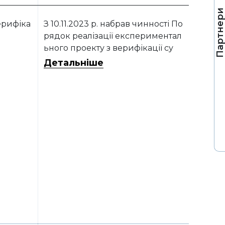
Партнер
ерифіка
З 10.11.2023 р. набрав чинності По
рядок реалізації експериментал
ьного проекту з верифікації су
б’єктів агропромислового компл
Детальніше
ексу в умовах воєнного стану, зат
верджений постановою КМУ від
31.10.2023 р. № 1132