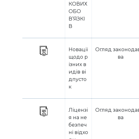
КОВИХ
ОБО
В’ЯЗКІ
В
Новації
Огляд законода
щодо р
ва
ізних в
идів ві
дпусто
к
Ліцензі
Огляд законода
я на не
ва
безпеч
ні відхо