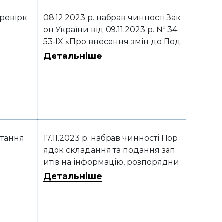
і Законом України від 20.06.2022
р. № 2320-IX «Про управління ві
ревірк
08.12.2023 р. набрав чинності Зак
дходами»
он України від 09.11.2023 р. № 34
53-IX «Про внесення змін до Под
аткового кодексу України та інш
Детальніше
их законів України щодо скасува
ння мораторію на проведення п
одаткових перевірок»
тання
17.11.2023 р. набрав чинності Пор
ядок складання та подання зап
итів на інформацію, розпорядни
ком якої є Міністерство аграрної
Детальніше
політики та продовольства Украї
ни, затверджений наказом Міна
грополітики України від 02.08.2
023 р. № 1462