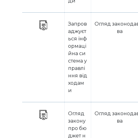
ди
Запров
Огляд законода
аджуєт
ва
ься інф
ормаці
йна си
стема у
правлі
ння від
ходам
и
Огляд
Огляд законода
закону
ва
про бю
джет н