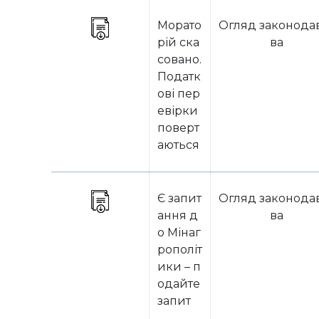
Морато
Огляд законода
рій ска
ва
совано.
Податк
ові пер
евірки
поверт
аються
Є запит
Огляд законода
ання д
ва
о Мінаг
рополіт
ики – п
одайте
запит