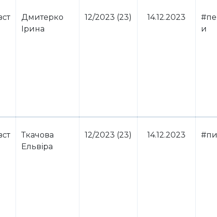
вст
Дмитерко
12/2023 (23)
14.12.2023
#пе
Ірина
и
вст
Ткачова
12/2023 (23)
14.12.2023
#пи
Ельвіра