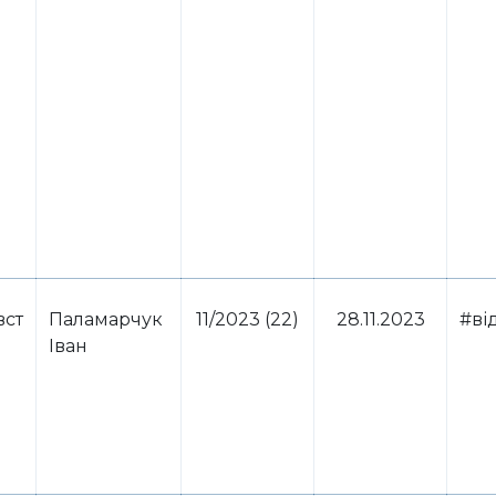
вст
Паламарчук
11/2023 (22)
28.11.2023
#ві
Іван