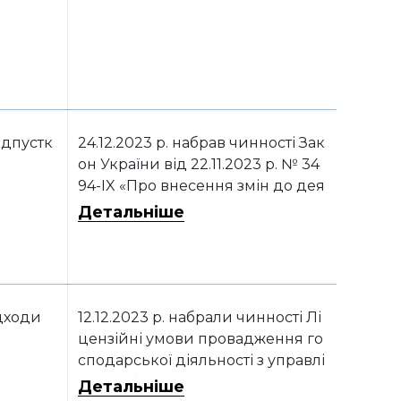
дженого наказом Мінфіну Україн
и від 29.07.2022 р. № 225
дпустк
24.12.2023 р. набрав чинності Зак
он України від 22.11.2023 р. № 34
94-IX «Про внесення змін до дея
ких законодавчих актів України
Детальніше
щодо впорядкування надання т
а використання відпусток, а тако
ж інших питань»
дходи
12.12.2023 р. набрали чинності Лі
цензійні умови провадження го
сподарської діяльності з управлі
ння небезпечними відходами, з
Детальніше