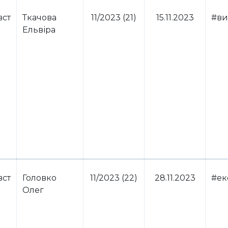
вст
Ткачова
11/2023 (21)
15.11.2023
#в
Ельвіра
вст
Головко
11/2023 (22)
28.11.2023
#ек
Олег