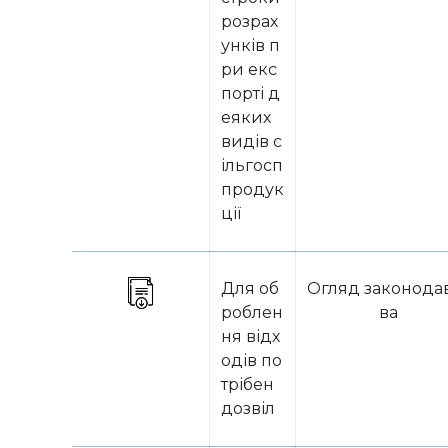
розрах
унків п
ри екс
порті д
еяких
видів с
ільгосп
продук
ції
Для об
Огляд законода
роблен
ва
ня відх
одів по
трібен
дозвіл