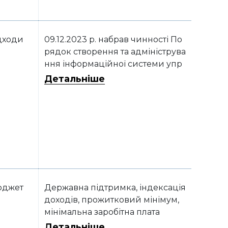
атверджені постановою КМУ від
05.12.2023 р. № 1278
дходи
09.12.2023 р. набрав чинності По
рядок створення та адмініструва
ння інформаційної системи упр
авління відходами, затверджен
Детальніше
ий постановою КМУ від 05.12.202
3 р. № 1279
юджет
Державна підтримка, індексація
доходів, прожитковий мінімум,
мінімальна заробітна плата
Детальніше