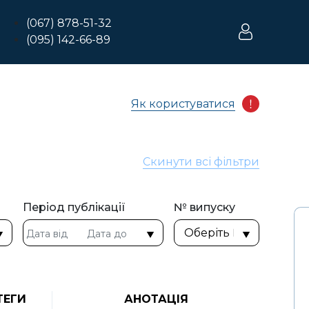
(067) 878-51-32
(095) 142-66-89
Як користуватися
Скинути всі фільтри
Період публікації
№ випуску
ТЕГИ
АНОТАЦІЯ