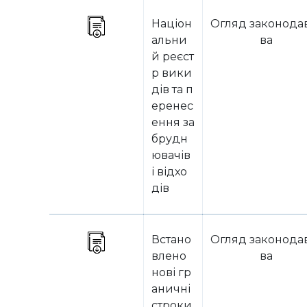
Націон
Огляд законода
альни
ва
й реєст
р вики
дів та п
еренес
ення за
брудн
ювачів
і відхо
дів
Встано
Огляд законода
влено
ва
нові гр
аничні
строки