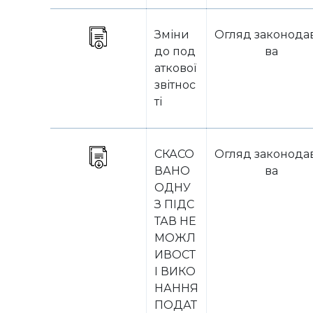
Зміни
Огляд законода
до под
ва
аткової
звітнос
ті
СКАСО
Огляд законода
ВАНО
ва
ОДНУ
З ПІДС
ТАВ НЕ
МОЖЛ
ИВОСТ
І ВИКО
НАННЯ
ПОДАТ