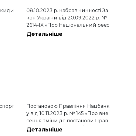
икиди
08.10.2023 р. набрав чинності За
кон України від 20.09.2022 р. №
2614-IX «Про Національний реєс
тр викидів та перенесення забр
Детальніше
уднювачів»
спорт
Постановою Правління Нацбанк
у від 10.11.2023 р. № 145 «Про вне
сення зміни до постанови Прав
ління Національного банку Украї
Детальніше
ни від 14 травня 2019 року № 67»