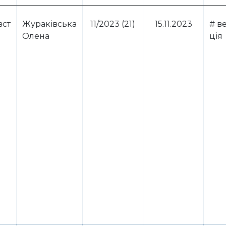
вст
Жураківська
11/2023 (21)
15.11.2023
# в
Олена
ція