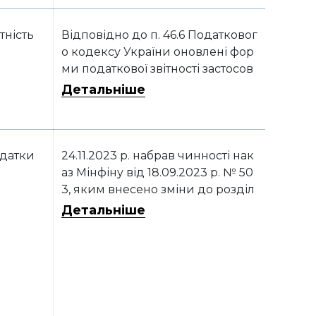
тність
Відповідно до п. 46.6 Податковог
о кодексу України оновлені фор
ми податкової звітності застосов
уватимуться починаючи зі звітів
Детальніше
за І квартал 2024 року. Адже заз
начені зміни до податкових дек
ларацій оприлюднені у ІV кварт
алі 2023 року
датки
24.11.2023 р. набрав чинності нак
аз Мінфіну від 18.09.2023 р. № 50
3, яким внесено зміни до розділ
у II Порядку підтвердження мож
Детальніше
ливості чи неможливості викона
ння платником податків обов’яз
ків, визначених у підпункті 69.1
пункту 69 підрозділу 10 розділу
XX «Перехідні положення» Пода
ткового кодексу України, затвер