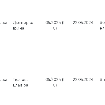
авст
Дмитерко
05/2024 (1
22.05.2024
#б
Ірина
0)
ня
авст
Ткачова
05/2024 (1
22.05.2024
#п
Ельвіра
0)