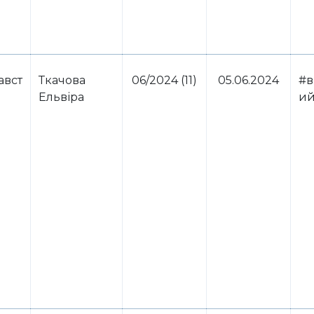
авст
Ткачова
06/2024 (11)
05.06.2024
#в
Ельвіра
ий