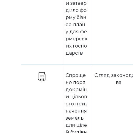
и затвер
дило фо
рму бізн
ес-план
у для фе
рмерськ
их госпо
дарств
Спроще
Огляд законод
но поря
ва
док змін
и цільов
ого приз
начення
земель
для ціле
й будівн