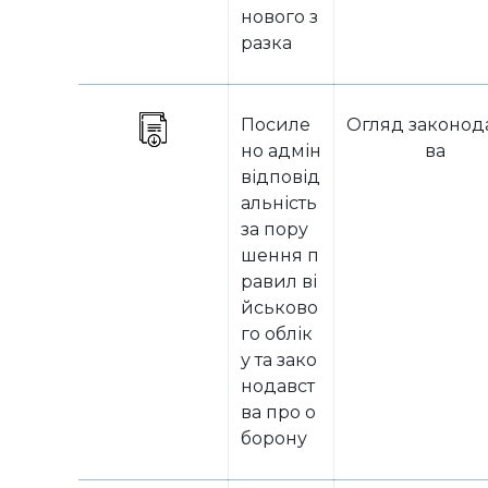
нового з
разка
Посиле
Огляд законод
но адмін
ва
відповід
альність
за пору
шення п
равил ві
йськово
го облік
у та зако
нодавст
ва про о
борону