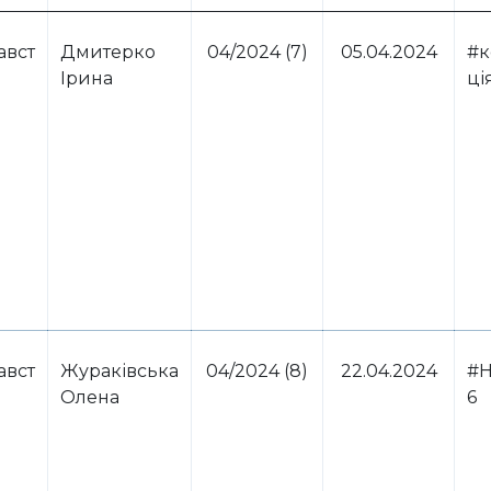
авст
Дмитерко
04/2024 (7)
05.04.2024
#к
Ірина
ці
авст
Жураківська
04/2024 (8)
22.04.2024
#Н
Олена
6