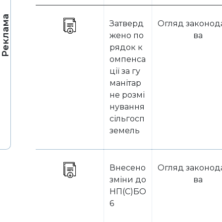
Реклама
Затверд
Огляд законод
жено по
ва
рядок к
омпенса
ції за гу
манітар
не розмі
нування
сільгосп
земель
Внесено
Огляд законод
зміни до
ва
НП(С)БО
6