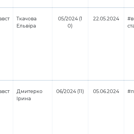
авст
Ткачова
05/2024 (1
22.05.2024
#в
Ельвіра
0)
ст
авст
Дмитерко
06/2024 (11)
05.06.2024
#п
Ірина