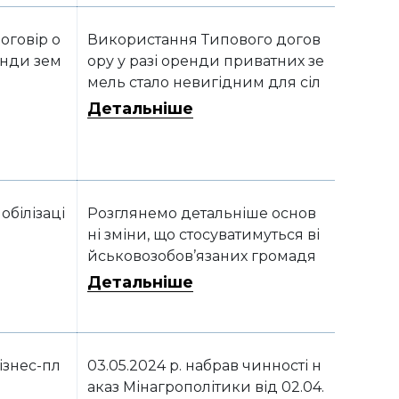
димо основні зміни
оговір о
Використання Типового догов
нди зем
ору у разі оренди приватних зе
мель стало невигідним для сіл
ьгосппідприємст
Детальніше
обілізаці
Розглянемо детальніше основ
ні зміни, що стосуватимуться ві
йськовозобов’язаних громадя
н України та сільгосппідприєм
Детальніше
ств-роботодавців
ізнес-пл
03.05.2024 р. набрав чинності н
аказ Мінагрополітики від 02.04.