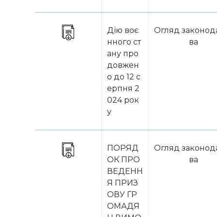
Дію воє
Огляд законод
нного ст
ва
ану про
довжен
о до 12 с
ерпня 2
024 рок
у
ПОРЯД
Огляд законод
ОК ПРО
ва
ВЕДЕНН
Я ПРИЗ
ОВУ ГР
ОМАДЯ