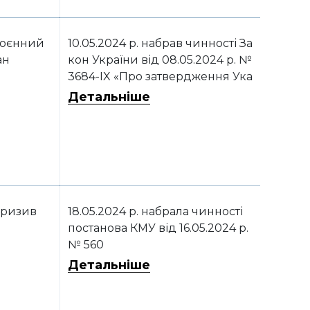
оєнний
10.05.2024 р. набрав чинності За
ан
кон України від 08.05.2024 р. №
3684-IX «Про затвердження Ука
зу Президента України «Про пр
Детальніше
одовження строку дії воєнного
стану в Україні»
ризив
18.05.2024 р. набрала чинності
постанова КМУ від 16.05.2024 р.
№ 560
Детальніше