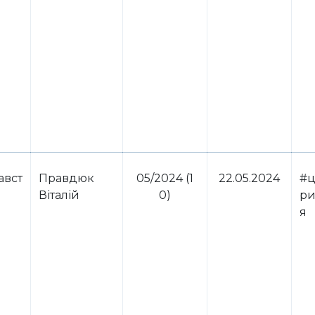
авст
Правдюк
05/2024 (1
22.05.2024
#ц
Віталій
0)
ри
я