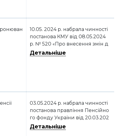
ронюван
10.05. 2024 р. набрала чинності
постанова КМУ від 08.05.2024
р. № 520 «Про внесення змін д
о постанови Кабінету Міністрів
Детальніше
України від 27 січня 2023 р. №
76»
енсії
03.05.2024 р. набрала чинності
постанова правління Пенсійно
го фонду України від 20.03.202
4 р. № 7-1
Детальніше