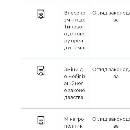
Внесено
Огляд законод
зміни до
ва
Типовог
о догово
ру орен
ди землі
Зміни д
Огляд законод
о мобіліз
ва
аційног
о законо
давства
Мінагро
Огляд законод
політик
ва