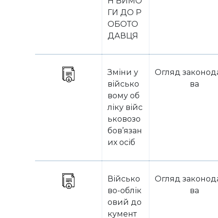
Н ВИМО
ГИ ДО Р
ОБОТО
ДАВЦЯ
Зміни у
Огляд законод
військо
ва
вому об
ліку війс
ьковозо
бов’язан
их осіб
Військо
Огляд законод
во-облік
ва
овий до
кумент