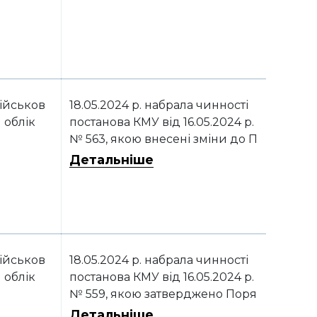
ійськов
18.05.2024 р. набрала чинності
 облік
постанова КМУ від 16.05.2024 р.
№ 563, якою внесені зміни до П
орядку організації та ведення
Детальніше
військового обліку призовникі
в, військовозобов’язаних та рез
ервістів, затвердженого постан
овою КМУ від 30.12.2022 р. № 14
87
ійськов
18.05.2024 р. набрала чинності
 облік
постанова КМУ від 16.05.2024 р.
№ 559, якою затверджено Поря
док оформлення (створення) т
Детальніше