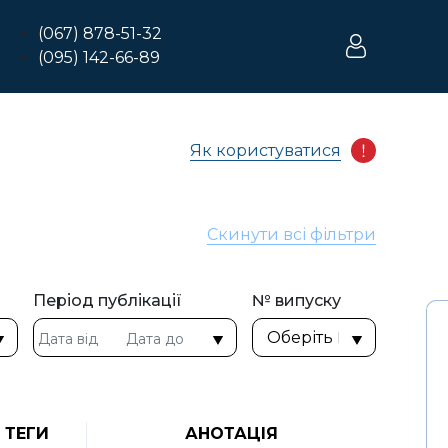
(067) 878-51-32
(095) 142-66-89
Як користуватися
Скинути всі фільтри
Період публікації
№ випуску
ТЕГИ
АНОТАЦІЯ