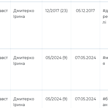
авст
Дмитерко
12/2017 (23)
05.12.2017
#д
Ірина
ре
лі
авст
Дмитерко
05/2024 (9)
07.05.2024
#м
Ірина
я
авст
Дмитерко
05/2024 (9)
07.05.2024
#б
Ірина
ан