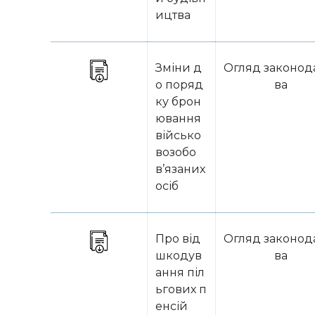
ицтва
Зміни д
Огляд законод
о поряд
ва
ку брон
ювання
військо
возобо
в’язаних
осіб
Про від
Огляд законод
шкодув
ва
ання піл
ьгових п
енсій