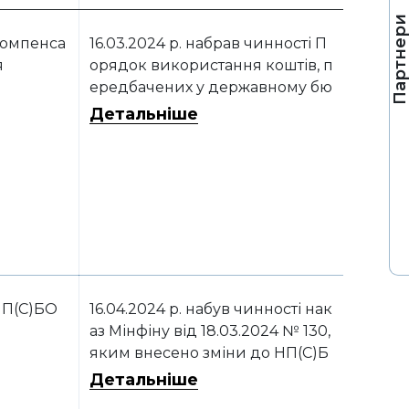
Партнер
омпенса
16.03.2024 р. набрав чинності П
я
орядок використання коштів, п
ередбачених у державному бю
джеті для здійснення компенс
Детальніше
ації витрат за гуманітарне розмі
нування земель сільгосппризн
ачення, затверджений постано
вою КМУ від 12.03.2024 р. № 28
4
П(С)БО
16.04.2024 р. набув чинності нак
аз Мінфіну від 18.03.2024 № 130,
яким внесено зміни до НП(С)Б
О 6 «Виправлення помилок і з
Детальніше
міни у фінансових звітах». Наво