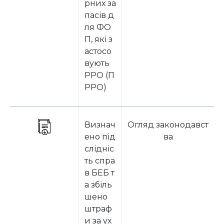
рних за
пасів д
ля ФО
П, які з
астосо
вують
РРО (П
РРО)
Визнач
Огляд законодавст
ено під
ва
слідніс
ть спра
в БЕБ т
а збіль
шено
штраф
и за ух