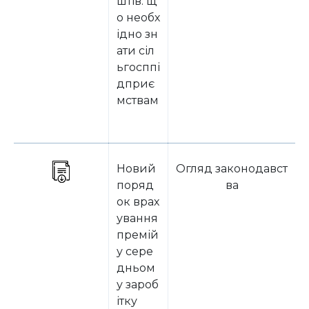
штів: щ
о необх
ідно зн
ати сіл
ьгосппі
дприє
мствам
Новий
Огляд законодавст
поряд
ва
ок врах
ування
премій
у сере
дньом
у зароб
ітку