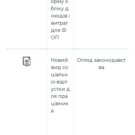
орму о
бліку д
оходів і
витрат
для Ф
ОП
Новий
Огляд законодавст
вид со
ва
ціальн
ої відп
устки д
ля пра
цівник
а