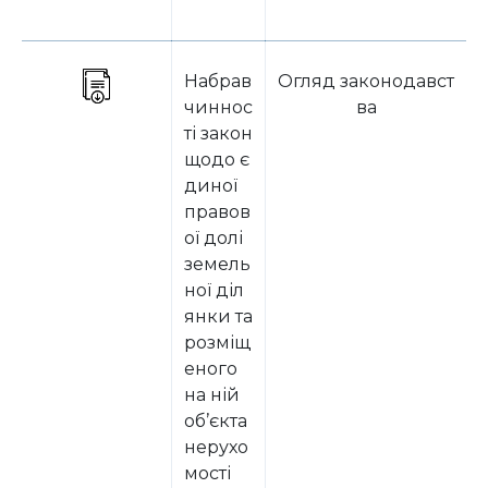
Набрав
Огляд законодавст
чиннос
ва
ті закон
щодо є
диної
правов
ої долі
земель
ної діл
янки та
розміщ
еного
на ній
об’єкта
нерухо
мості