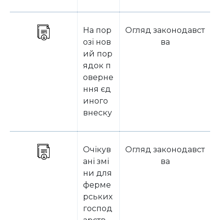
На пор
Огляд законодавст
озі нов
ва
ий пор
ядок п
оверне
ння єд
иного
внеску
Очікув
Огляд законодавст
ані змі
ва
ни для
ферме
рських
господ