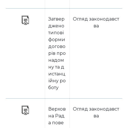
Затвер
Огляд законодавст
джено
ва
типові
форми
догово
рів про
надом
ну та д
истанц
ійну ро
боту
Верхов
Огляд законодавст
на Рад
ва
а пове