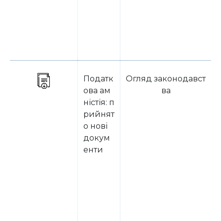
Податк
Огляд законодавст
ова ам
ва
ністія: п
рийнят
о нові
докум
енти