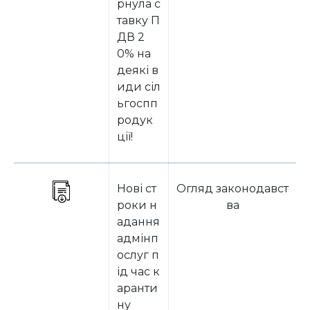
рнула с
тавку П
ДВ 2
0% на
деякі в
иди сіл
ьгоспп
родук
ції!
Нові ст
Огляд законодавст
роки н
ва
адання
адмінп
ослуг п
ід час к
аранти
ну