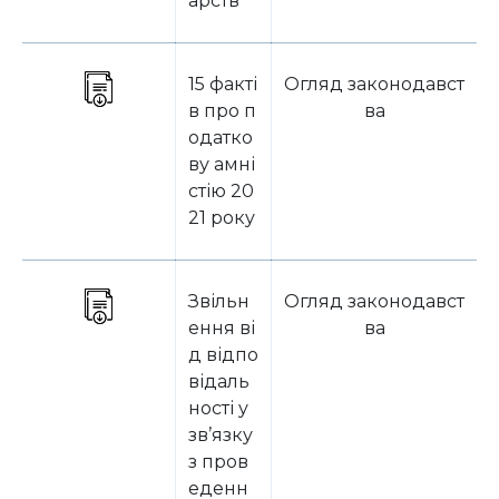
арств
15 факті
Огляд законодавст
в про п
ва
одатко
ву амні
стію 20
21 року
Звільн
Огляд законодавст
ення ві
ва
д відпо
відаль
ності у
зв’язку
з пров
еденн