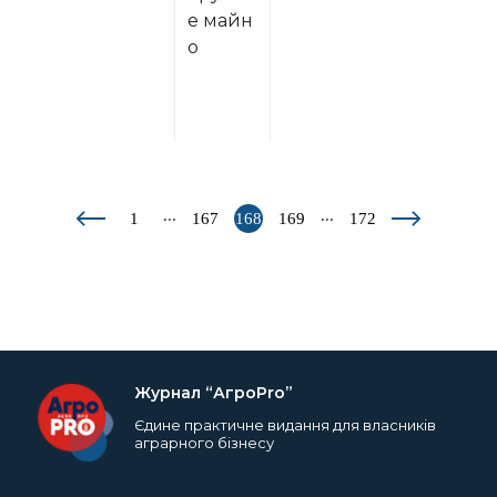
е майн
о
...
...
1
167
168
169
172
Журнал “АгроPro”
Єдине практичне видання для власників
аграрного бізнесу