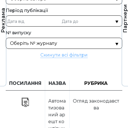
Партнер
Період публікації
Реклама
№ випуску
Скинути всі фільтри
ПОСИЛАННЯ
НАЗВА
РУБРИКА
Автома
Огляд законодавст
тизова
ва
ний ар
ешт ко