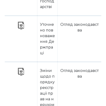
господ
арстві
Уточне
Огляд законодавст
но пов
ва
новаже
ння Де
ржпра
ці
Зміни
Огляд законодавст
щодо п
ва
орядку
реєстр
ації пр
ав на н
ерухом