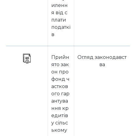
иленн
я від с
плати
податкі
в
Прийн
Огляд законодавст
ято зак
ва
он про
фонд ч
астков
ого гар
антува
ння кр
едитів
у сільс
ькому