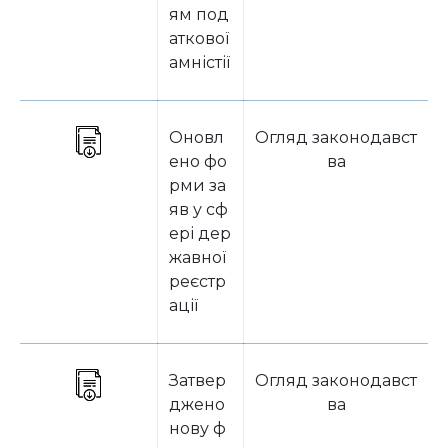
ям под
аткової
амністії
Оновл
Огляд законодавст
ено фо
ва
рми за
яв у сф
ері дер
жавної
реєстр
ації
Затвер
Огляд законодавст
джено
ва
нову ф