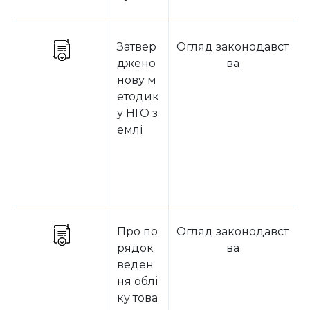
Затвер
Огляд законодавст
джено
ва
нову м
етодик
у НГО з
емлі
Про по
Огляд законодавст
рядок
ва
веден
ня облі
ку това