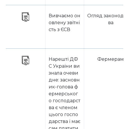
Вивчаємо он
Огляд законодав
овлену звітні
ва
сть з ЄСВ
Нарешті ДФ
Фермерам
С України ви
знала очеви
дне: засновн
ик-голова ф
ермерськог
о господарст
ва є членом
цього госпо
дарства і має
сам платити