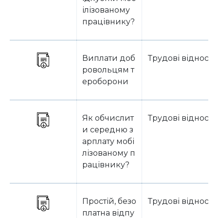
ілізованому
працівнику?
Виплати доб
Трудові відноси
ровольцям т
ероборони
Як обчислит
Трудові відноси
и середню з
арплату мобі
лізованому п
рацівнику?
Простій, безо
Трудові відноси
платна відпу