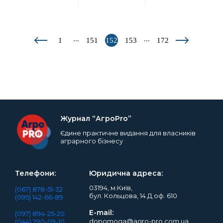
...
...
1
151
152
153
172
Журнал “АгроPro”
Єдине практичне видання для власників
аграрного бізнесу
Телефони:
Юридична адреса:
03194, м.Київ,
(067) 878-51-32
бул. Кольцова, 14 Д оф. 610
(095) 142-66-89
E-mail:
(097) 894-25-20
dopomoga@agro-pro.com.ua
(044) 290-09-10