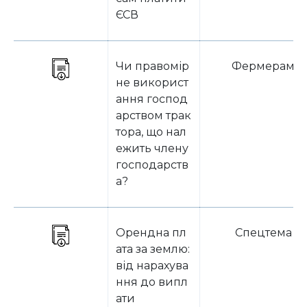
ЄСВ
Чи правомір
Фермерам
не використ
ання господ
арством трак
тора, що нал
ежить члену
господарств
а?
Орендна пл
Спецтема
ата за землю:
від нарахува
ння до випл
ати