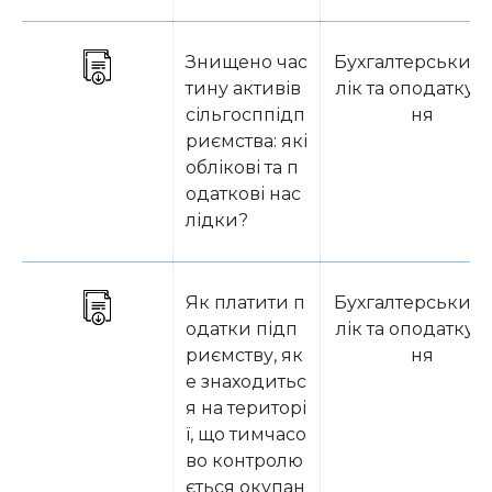
Знищено час
Бухгалтерський 
тину активів
лік та оподаткув
сільгосппідп
ня
риємства: які
облікові та п
одаткові нас
лідки?
Як платити п
Бухгалтерський 
одатки підп
лік та оподаткув
риємству, як
ня
е знаходитьс
я на територі
ї, що тимчасо
во контролю
ється окупан