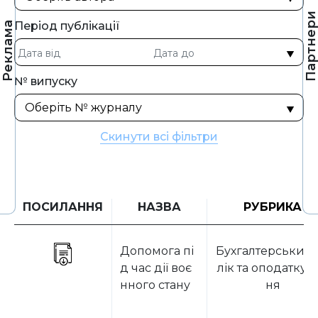
Партнер
Період публікації
Реклама
№ випуску
Скинути всі фільтри
ПОСИЛАННЯ
НАЗВА
РУБРИКА
Допомога пі
Бухгалтерський 
д час дії воє
лік та оподаткув
нного стану
ня