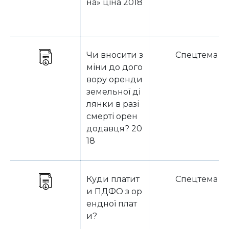
на» ціна 2018
Чи вносити з
Спецтема
міни до дого
вору оренди
земельної ді
лянки в разі
смерті орен
додавця? 20
18
Куди платит
Спецтема
и ПДФО з ор
ендної плат
и?