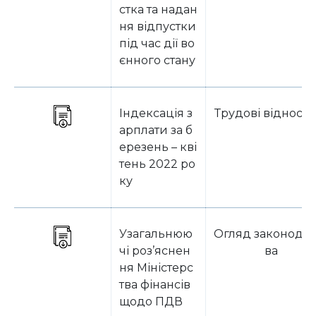
стка та надан
ня відпустки
під час дії во
єнного стану
Індексація з
Трудові відноси
арплати за б
ерезень – кві
тень 2022 ро
ку
Узагальнюю
Огляд законодав
чі роз’яснен
ва
ня Міністерс
тва фінансів
щодо ПДВ