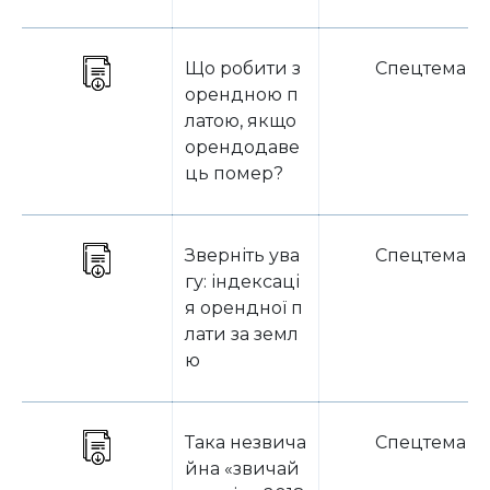
Що робити з
Спецтема
орендною п
латою, якщо
орендодаве
ць помер?
Зверніть ува
Спецтема
гу: індексаці
я орендної п
лати за земл
ю
Така незвича
Спецтема
йна «звичай