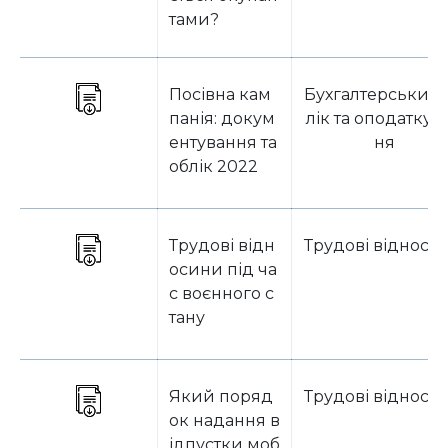
тами?
Посівна кам
Бухгалтерський 
панія: докум
лік та оподаткув
ентування та
ня
облік 2022
Трудові відн
Трудові відноси
осини під ча
с воєнного с
тану
Який поряд
Трудові відноси
ок надання в
ідпустки моб