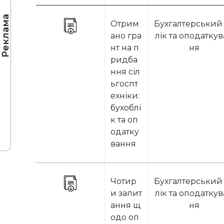
Реклама
Отрим
Бухгалтерський
ано гра
лік та оподатку
нт на п
ня
ридба
ння сіл
ьгоспт
ехніки:
бухоблі
к та оп
одатку
вання
Чотир
Бухгалтерський
и запит
лік та оподатку
ання щ
ня
одо оп