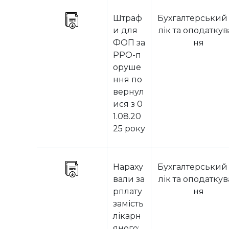
Штраф
Бухгалтерський
и для
лік та оподатку
ФОП за
ня
РРО-п
оруше
ння по
вернул
ися з 0
1.08.20
25 року
Нараху
Бухгалтерський
вали за
лік та оподатку
рплату
ня
замість
лікарн
яного: