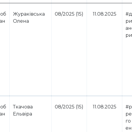
 об
Жураківська
08/2025 (15)
11.08.2025
#д
ван
Олена
ри
ан
ри
 об
Ткачова
08/2025 (15)
11.08.2025
#р
ван
Ельвіра
ре
го
ен