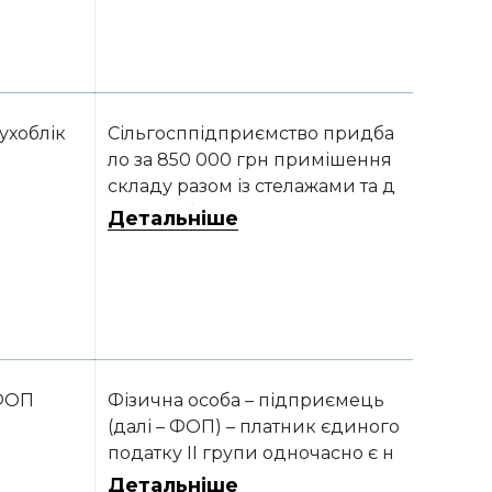
ти? Чи обов’язково робити пер
ерахунок, чи можна залишити
все як є? Якщо робити перерах
унок – в якому порядку?
ухоблік
Сільгосппідприємство придба
ло за 850 000 грн примішення
складу разом із стелажами та д
еяким обладнанням. В акті при
Детальніше
ймання-передачі вказано зага
льну вартість нерухомості з обл
аднанням. При цьому щодо ак
тивів, які знаходяться на складі,
в акті зазначена тільки їх кількіс
ть (без вартості). Як обліковуват
и такі активи?
ФОП
Фізична особа – підприємець
(далі – ФОП) – платник єдиного
податку II групи одночасно є н
айманим працівником за суміс
Детальніше