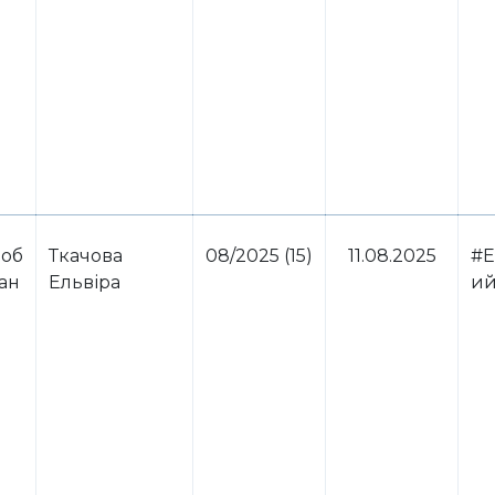
 об
Ткачова
08/2025 (15)
11.08.2025
#Е
ван
Ельвіра
ий