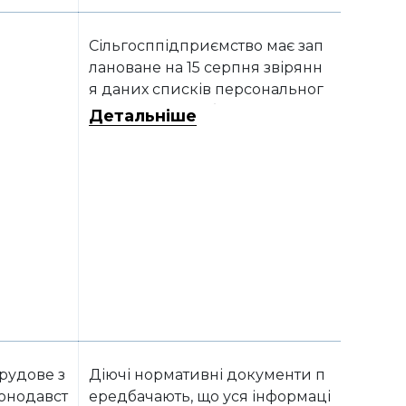
Сільгосппідприємство має зап
лановане на 15 серпня звірянн
я даних списків персональног
о військового обліку призовни
Детальніше
ків, військовозобов’язаних та р
езервістів, які працюють на під
приємстві, з обліковими даним
и документів територіального
центру комплектування та соці
альної підтримки (далі – ТЦК та
СП). Яку форму списків необхід
но надати для звіряння?
рудове з
Діючі нормативні документи п
онодавст
ередбачають, що уся інформаці