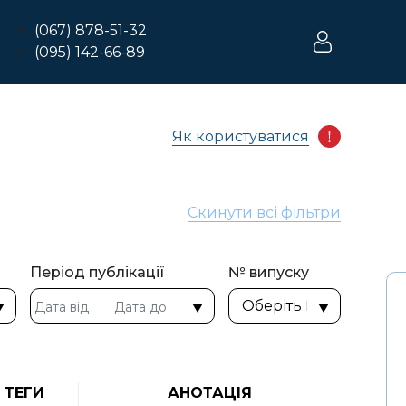
(067) 878-51-32
(095) 142-66-89
Як користуватися
Скинути всі фільтри
Період публікації
№ випуску
ТЕГИ
АНОТАЦІЯ