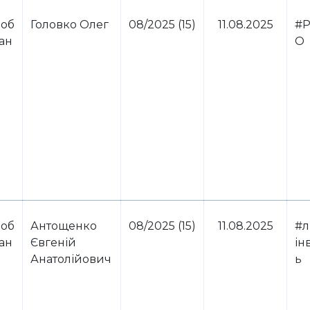
 об
Головко Олег
08/2025 (15)
11.08.2025
#Р
ван
О
 об
Антощенко
08/2025 (15)
11.08.2025
#л
ван
Євгеній
ін
Анатолійович
ь