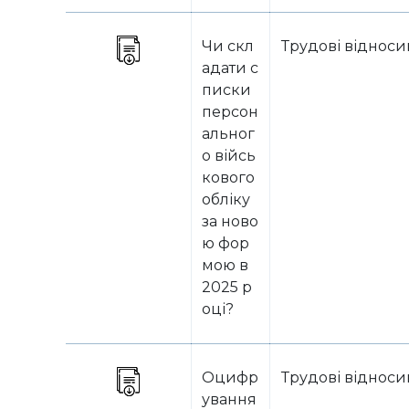
Чи скл
Трудові віднос
адати с
писки
персон
альног
о війсь
кового
обліку
за ново
ю фор
мою в
2025 р
оці?
Оцифр
Трудові віднос
ування