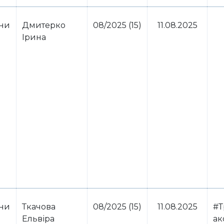
ини
Дмитерко
08/2025 (15)
11.08.2025
Ірина
ини
Ткачова
08/2025 (15)
11.08.2025
#Т
Ельвіра
ак