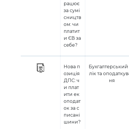
рацює
за сумі
сництв
ом: чи
платит
и ЄВ за
себе?
Нова п
Бухгалтерський
озиція
лік та оподатку
ДПС: ч
ня
и плат
ити ек
оподат
ок за с
писані
шини?