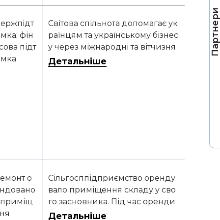
Партнер
ержпідт
Світова спільнота допомагає ук
мка; фін
раїнцям та українському бізнес
сова підт
у через міжнародні та вітчизня
мка
ні благодійні та громадські орг
Детальніше
анізації. Зокрема, допомога над
ається сільгосппідприємствам
у вигляді грантів на придбання
сільгосптехніки. Розглянемо, я
к відобразити таку операцію в
бухгалтерському обліку та яки
й вплив на оподаткування вон
а матиме.
емонт о
Сільгосппідприємство оренду
ндовано
вало приміщення складу у сво
 приміщ
го засновника. Під час оренди
ня
були понесені витрати на ремо
Детальніше