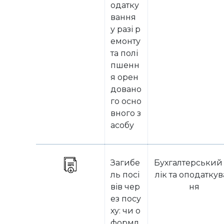
одатку
вання
у разі р
емонту
та полі
пшенн
я орен
довано
го осно
вного з
асобу
Загибе
Бухгалтерський
ль посі
лік та оподатку
вів чер
ня
ез посу
ху: чи о
формл