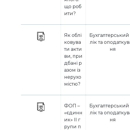
що роб
ити?
Як облі
Бухгалтерський
ковува
лік та оподатку
ти акти
ня
ви, при
дбані р
азом із
нерухо
містю?
ФОП –
Бухгалтерський
«єдинн
лік та оподатку
ик» II г
ня
рупи п