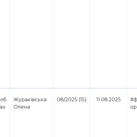
 об
Жураківська
08/2025 (15)
11.08.2025
#ф
ван
Олена
ор