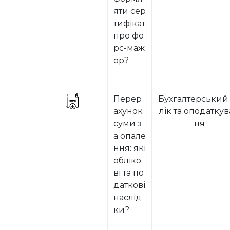
яти сер
тифікат
про фо
рс-маж
ор?
Перер
Бухгалтерський
ахунок
лік та оподатку
суми з
ня
а опале
ння: які
обліко
ві та по
даткові
наслід
ки?