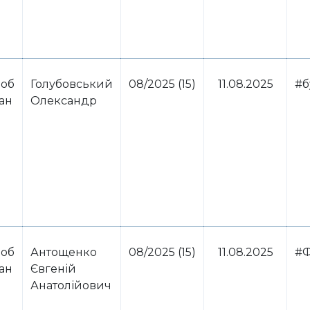
 об
Голубовський
08/2025 (15)
11.08.2025
#б
ван
Олександр
 об
Антощенко
08/2025 (15)
11.08.2025
#
ван
Євгеній
Анатолійович