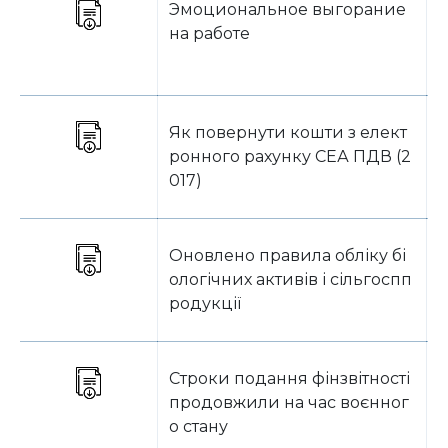
Эмоциональное выгорание
на работе
Як повернути кошти з елект
В
ронного рахунку СЕА ПДВ (2
017)
Оновлено правила обліку бі
О
ологічних активів і сільгоспп
родукції
Строки подання фінзвітності
О
продовжили на час воєнног
о стану