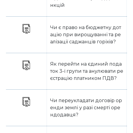
нкцій
Чи є право на бюджетну дот
В
ацію при вирощуванні та ре
алізації саджанців горіхів?
Як перейти на єдиний пода
В
ток 3-ї групи та анулювати ре
єстрацію платником ПДВ?
Чи переукладати договір ор
В
енди землі у разі смерті оре
ндодавця?