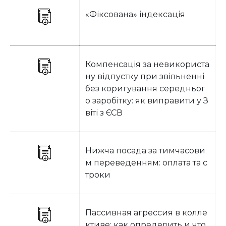
«Фіксована» індексація
В
Компенсація за невикориста
В
ну відпустку при звільненні
без коригування середньог
о заробітку: як виправити у З
віті з ЄСВ
Нижча посада за тимчасови
В
м переведенням: оплата та с
троки
Пассивная агрессия в колле
ктиве: как определить и что