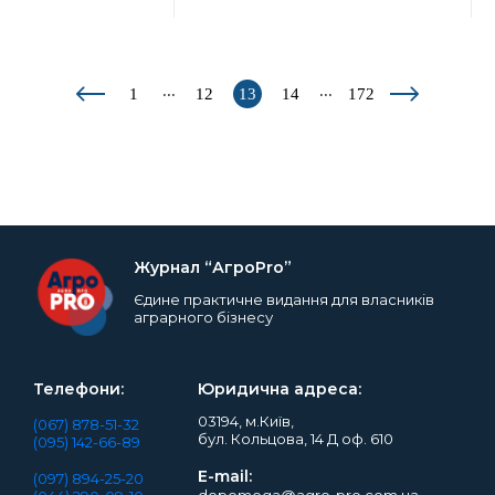
...
...
1
12
13
14
172
Журнал “АгроPro”
Єдине практичне видання для власників
аграрного бізнесу
Телефони:
Юридична адреса:
03194, м.Київ,
(067) 878-51-32
бул. Кольцова, 14 Д оф. 610
(095) 142-66-89
E-mail:
(097) 894-25-20