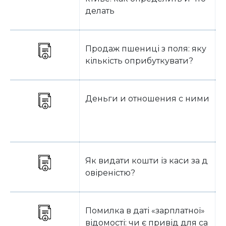
делать
Продаж пшениці з поля: яку
В
кількість оприбуткувати?
Деньги и отношения с ними
Як видати кошти із каси за д
В
овіреністю?
Помилка в даті «зарплатної»
В
відомості: чи є привід для са