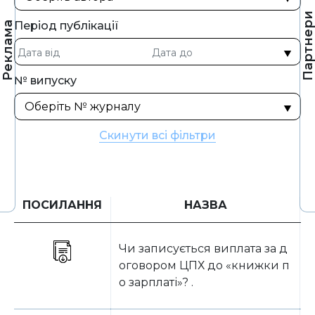
Партнер
Період публікації
Реклама
№ випуску
Скинути всі фільтри
ПОСИЛАННЯ
НАЗВА
Чи записується виплата за д
оговором ЦПХ до «книжки п
о зарплаті»? .