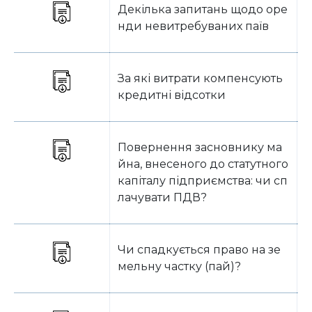
Декілька запитань щодо оре
В
нди невитребуваних паїв
За які витрати компенсують
В
кредитні відсотки
Повернення засновнику ма
В
йна, внесеного до статутного
капіталу підприємства: чи сп
лачувати ПДВ?
Чи спадкується право на зе
В
мельну частку (пай)?