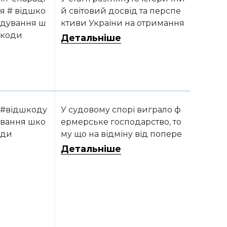
я # відшко
й світовий досвід та перспе
дування ш
ктиви України на отримання
коди
репарацій, а також надано о
Детальніше
гляд законопроекту про ві
дшкодування шкоди, завда
ної воєнною агресією, та бач
ення нашої держави щодо к
омпенсації втрат
#відшкоду
У судовому спорі виграло ф
вання шко
ермерське господарство, то
ди
му що на відміну від попере
днього користувача земель
Детальніше
ної ділянки уклало договор
и оренди та зареєструвало їх
належним чином