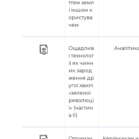
ттям земл
і іншим к
ористува
чем
Ощадлив
Аналітик
і технолог
ії як чинн
ик зарод
ження др
угої хвилі
«зеленої
революці
ї» (частин
а ІІ)
Отриман
Керівникам н