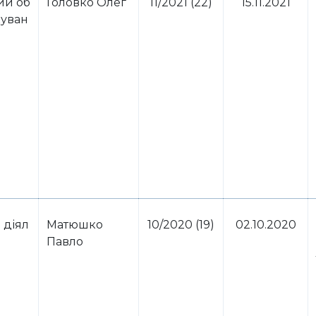
ий об
Головко Олег
11/2021 (22)
15.11.2021
куван
 діял
Матюшко
10/2020 (19)
02.10.2020
Павло