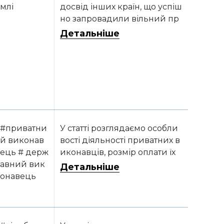
млі
досвід інших країн, що успіш
но запровадили вільний пр
одаж земель сільгосппризн
Детальніше
ачення та зберегли і захисти
ли свою землю
#приватни
У статті розглядаємо особли
й виконав
вості діяльності приватних в
ець # держ
иконавців, розмір оплати їх
авний вик
послуг та аналізуємо, в яких
Детальніше
онавець
випадках краще звертатись
до приватних виконавців, а
в яких – до державних