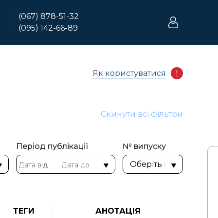
(067) 878-51-32
(095) 142-66-89
Як користуватися
Скинути всі фільтри
Період публікації
№ випуску
ТЕГИ
АНОТАЦІЯ