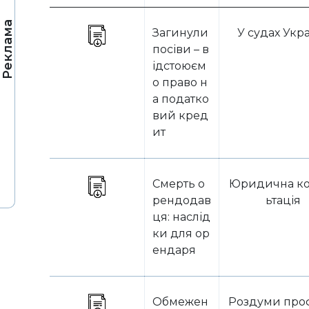
Реклама
Загинули
У судах Укр
посіви – в
ідстоюєм
о право н
а податко
вий кред
ит
Смерть о
Юридична ко
рендодав
ьтація
ця: наслід
ки для ор
ендаря
Обмежен
Роздуми про