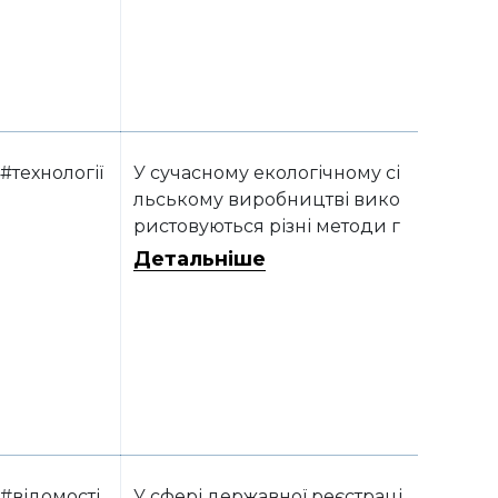
#технології
У сучасному екологічному сі
льському виробництві вико
ристовуються різні методи г
осподарювання
Детальніше
#відомості
У сфері державної реєстраці