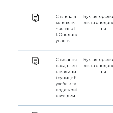
Спільна д
Бухгалтерськ
іяльність.
лік та оподат
Частина I
ня
I. Оподатк
ування
Списання
Бухгалтерськ
насаджен
лік та оподат
ь малини
ня
і суниці: б
ухоблік та
податкові
наслідки