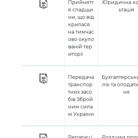
Прийнятт
Юридична ко
я спадщи
ьтація
ни, що від
крилася
на тимчас
ово окупо
ваній тер
иторії
Передача
Бухгалтерськ
транспор
лік та оподат
тних засо
ня
бів Зброй
ним сила
м України
Репараці
Роздуми про