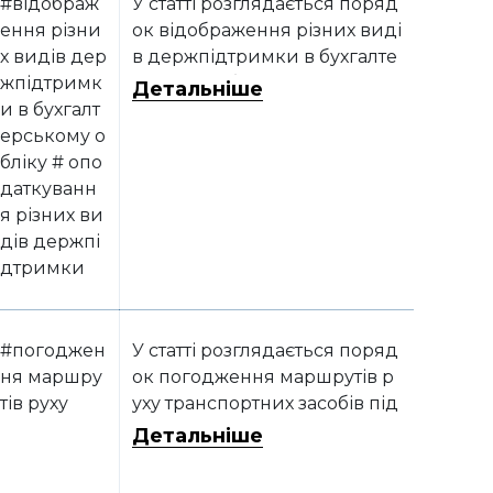
#відображ
У статті розглядається поряд
ення різни
ок відображення різних виді
х видів дер
в держпідтримки в бухгалте
жпідтримк
рському обліку та їхній впли
Детальніше
и в бухгалт
в на оподаткування
ерському о
бліку # опо
даткуванн
я різних ви
дів держпі
дтримки
#погоджен
У статті розглядається поряд
ня маршру
ок погодження маршрутів р
тів руху
уху транспортних засобів під
час дорожнього перевезенн
Детальніше
я небезпечних вантажів