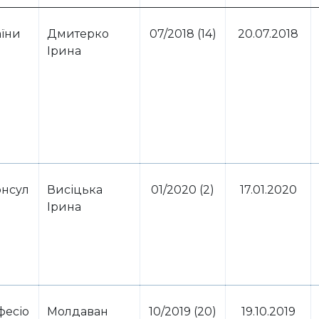
аїни
Дмитерко
07/2018 (14)
20.07.2018
Ірина
нсул
Висіцька
01/2020 (2)
17.01.2020
Ірина
фесіо
Молдаван
10/2019 (20)
19.10.2019