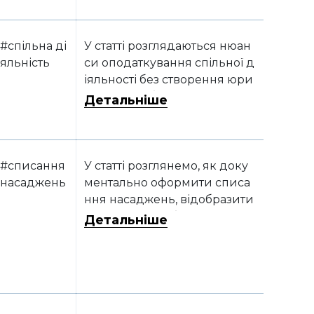
#спільна ді
У статті розглядаються нюан
яльність
си оподаткування спільної д
іяльності без створення юри
дичної особи
Детальніше
#списання
У статті розглянемо, як доку
насаджень
ментально оформити списа
ння насаджень, відобразити
такі операції в бухгалтерсько
Детальніше
му обліку та чи матимуть вон
и вплив на оподаткування