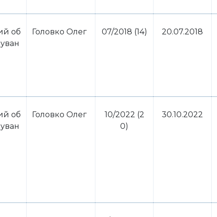
ий об
Головко Олег
07/2018 (14)
20.07.2018
куван
ий об
Головко Олег
10/2022 (2
30.10.2022
куван
0)