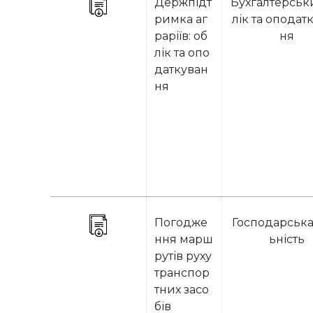
Держпідт
Бухгалтерськ
римка аг
лік та оподат
раріїв: об
ня
лік та опо
даткуван
ня
Погодже
Господарська
ння марш
ьність
рутів руху
транспор
тних засо
бів