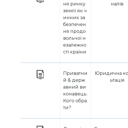
ня ринку
налів
землі як ч
инник за
безпечен
ня продо
вольчої н
езалежно
сті країни
Приватни
Юридична ко
й & держ
ьтація
авний ви
конавець.
Кого обра
ти?