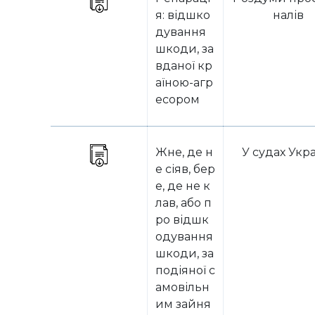
я: відшко
налів
дування
шкоди, за
вданої кр
аїною-агр
есором
Жне, де н
У судах Укр
е сіяв, бер
е, де не к
лав, або п
ро відшк
одування
шкоди, за
подіяної с
амовільн
им зайня