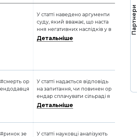
Партнер
У статті наведено аргументи
суду, який вважає, що наста
ння негативних наслідків у в
игляді загибелі врожаю не м
Детальніше
оже бути підставою визнават
и затрати на такі посіви не п
ов’язаними з господарсько
ю діяльністю. Отже, підстав з
астосовувати п. 198.5 Податк
ового кодексу України нема
#смерть ор
У статті надається відповідь
є
ендодавця
на запитання, чи повинен ор
ендар сплачувати сільраді я
к новому власникові земель
Детальніше
ної ділянки орендну плату з
а період після смерті попере
днього власника
#ринок зе
У статті науковці аналізують