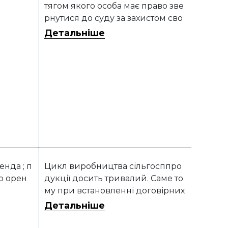
тягом якого особа має право зве
рнутися до суду за захистом сво
го порушеного цивільного прав
Детальніше
а або інтересу (ст. 256 Цивільног
о кодексу України).
енда ; п
Цикл виробництва сільгосппро
о орен
дукції досить тривалий. Саме то
му при встановленні договірних
відносин щодо користування зе
Детальніше
млею сторонам доцільно перед
бачати такий строк дії договору,