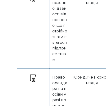
позовн
ьтація
ої давн
ості від
новлен
о: що п
отрібно
знати с
ільгосп
підпри
ємства
м
Право
Юридична конс
оренда
ьтація
ря на п
осіви у
разі пр
ипине