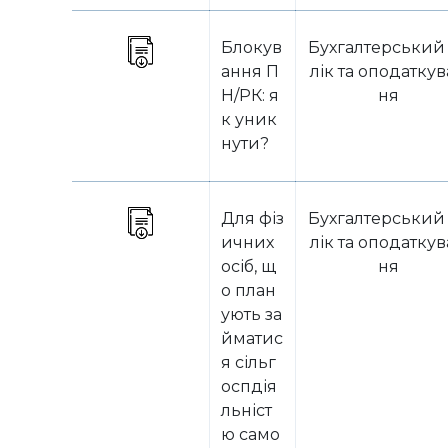
Блокув
Бухгалтерський
ання П
лік та оподатку
Н/РК: я
ня
к уник
нути?
Для фіз
Бухгалтерський
ичних
лік та оподатку
осіб, щ
ня
о план
ують за
йматис
я сільг
оспдія
льніст
ю само