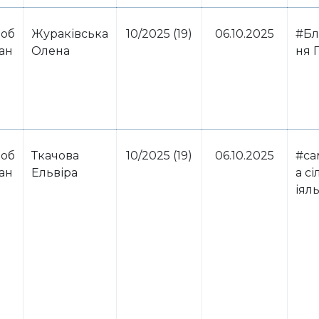
 об
Жураківська
10/2025 (19)
06.10.2025
#Бл
ван
Олена
ня 
 об
Ткачова
10/2025 (19)
06.10.2025
#са
ван
Ельвіра
а с
іял