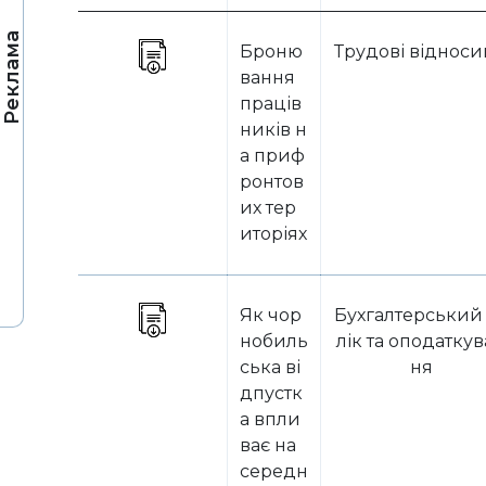
Реклама
Броню
Трудові віднос
вання
праців
ників н
а приф
ронтов
их тер
иторіях
Як чор
Бухгалтерський
нобиль
лік та оподатку
ська ві
ня
дпустк
а впли
ває на
середн