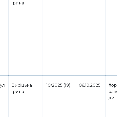
Ірина
ул
Висіцька
10/2025 (19)
06.10.2025
#ор
Ірина
рав
ди