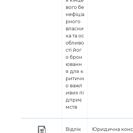
я кінце
вого бе
нефіціа
рного
власни
ка та ос
обливо
сті йог
о брон
юванн
я для к
ритичн
о важл
ивих пі
дприє
мств
Відлік
Юридична конс