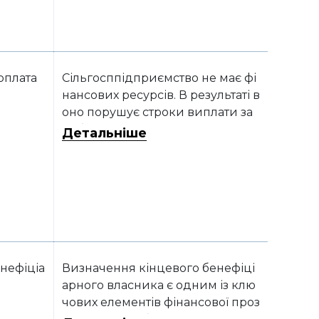
зрахунок середньої зарплати дл
я нарахування компенсації за не
використану відпустку при звіл
ьненні та при оплаті лікарняни
х?
рплата
Сільгосппідприємство не має фі
нансових ресурсів. В результаті в
оно порушує строки виплати за
робітної плати. Яка відповідальн
Детальніше
ість може чекати на сільгосппід
приємство?
нефіціа
Визначення кінцевого бенефіці
арного власника є одним із клю
чових елементів фінансової проз