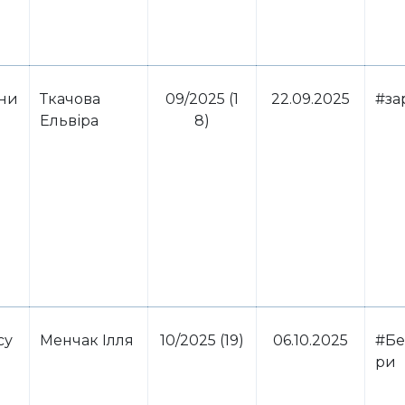
ини
Ткачова
09/2025 (1
22.09.2025
#за
Ельвіра
8)
су
Менчак Ілля
10/2025 (19)
06.10.2025
#Бе
ри