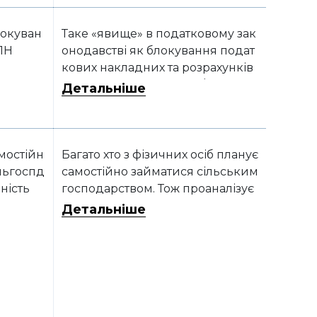
окуван
Таке «явище» в податковому зак
ПН
онодавстві як блокування подат
кових накладних та розрахунків
коригування (далі – ПН/РК) існує
Детальніше
вже давно й завдає платникам
ПДВ чимало клопоту. Особливо
це докучає зараз, під час війни,
коли українським аграріям і так
мостійн
Багато хто з фізичних осіб планує
доводиться працювати в надск
ільгоспд
самостійно займатися сільським
ладних умовах.
ьність
господарством. Тож проаналізує
мо, як їм економічно вигідніше з
Детальніше
точки зору оподаткування офор
мити свою діяльність.