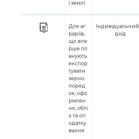
ї землі
Для аг
Індивідуальний
раріїв,
дхід
що впе
рше пл
анують
експор
тувати
зерно:
поряд
ок, офо
рмлен
ня, облі
к та оп
одатку
вання