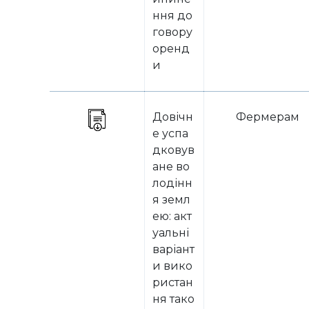
ння до
говору
оренд
и
Довічн
Фермерам
е успа
дковув
ане во
лодінн
я земл
ею: акт
уальні
варіант
и вико
ристан
ня тако