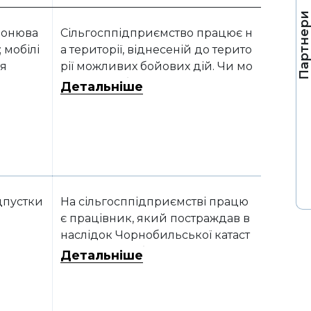
Партнер
онюва
Сільгосппідприємство працює н
 мобілі
а території, віднесеній до терито
ія
рії можливих бойових дій. Чи мо
же воно забронювати 100% війсь
Детальніше
ковозобов’язаних працівників?
дпустки
На сільгосппідприємстві працю
є працівник, який постраждав в
наслідок Чорнобильської катаст
рофи. Які особливості надання т
Детальніше
акій особі додаткової відпустки
учасника ЧАЕС? Чи включається
сума оплати такої відпустки в ро