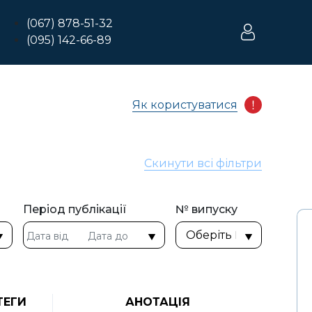
(067) 878-51-32
(095) 142-66-89
Як користуватися
Скинути всі фільтри
Період публікації
№ випуску
ТЕГИ
АНОТАЦІЯ