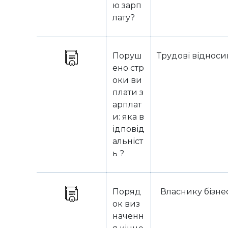
ю зарп
лату?
Поруш
Трудові віднос
ено стр
оки ви
плати з
арплат
и: яка в
ідповід
альніст
ь ?
Поряд
Власнику бізне
ок виз
наченн