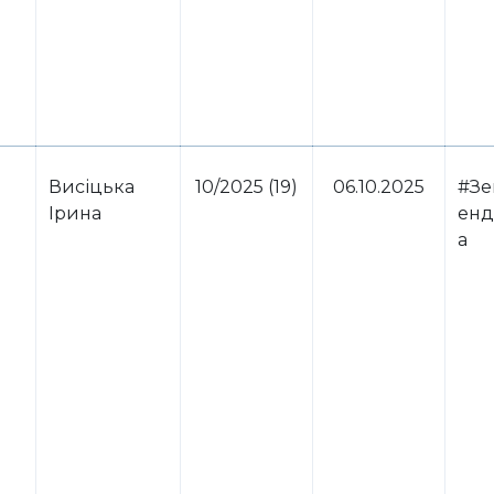
Висіцька
10/2025 (19)
06.10.2025
#Зе
Ірина
енд
а