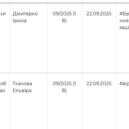
ини
Дмитерко
09/2025 (1
22.09.2025
#Бр
Ірина
8)
ння;
зац
 об
Ткачова
09/2025 (1
22.09.2025
#ві
ван
Ельвіра
8)