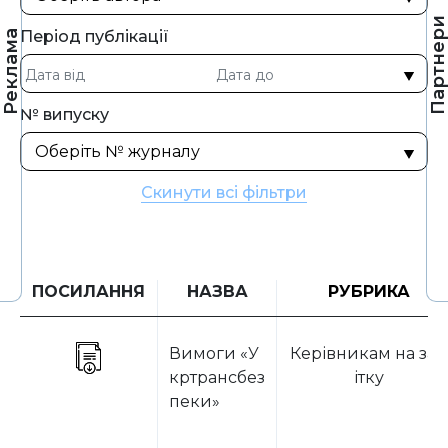
Партнер
Період публікації
Реклама
№ випуску
Скинути всі фільтри
ПОСИЛАННЯ
НАЗВА
РУБРИКА
Вимоги «У
Керівникам на за
кртрансбез
ітку
пеки»