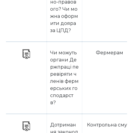
но-правов
ого? Чи мо
жна оформ
ити дояра
за ЦПД?
Чи можуть
Фермерам
органи Де
ржпраці пе
ревіряти ч
ленів ферм
ерських го
сподарст
в?
Дотриман
Контрольна смуга
ня законод