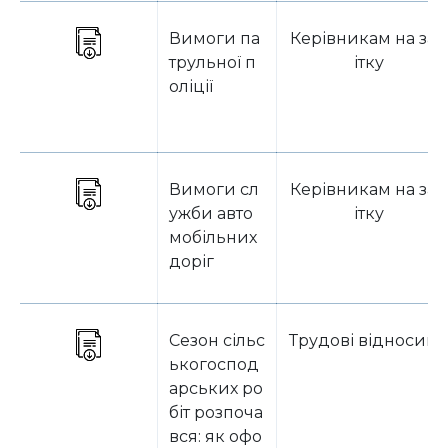
Вимоги па
Керівникам на за
трульної п
ітку
оліції
Вимоги сл
Керівникам на за
ужби авто
ітку
мобільних
доріг
Сезон сільс
Трудові відносин
ькогоспод
арських ро
біт розпоча
вся: як офо