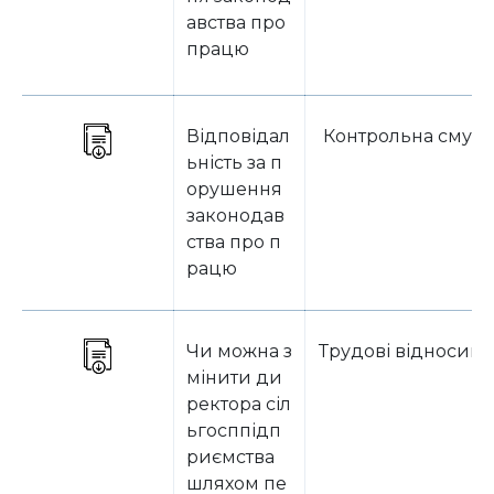
авства про
працю
Відповідал
Контрольна смуга
ьність за п
орушення
законодав
ства про п
рацю
Чи можна з
Трудові відносин
мінити ди
ректора сіл
ьгосппідп
риємства
шляхом пе