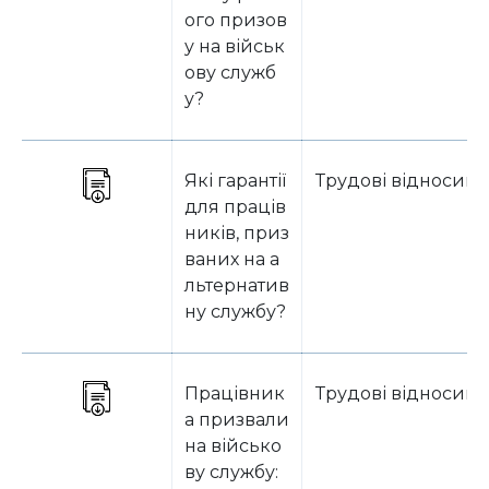
ого призов
у на військ
ову служб
у?
Які гарантії
Трудові відносин
для праців
ників, приз
ваних на а
льтернатив
ну службу?
Працівник
Трудові відносин
а призвали
на військо
ву службу: