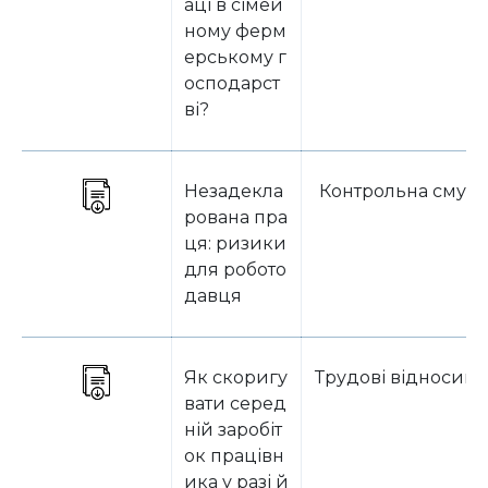
аці в сімей
ному ферм
ерському г
осподарст
ві?
Незадекла
Контрольна смуга
рована пра
ця: ризики
для робото
давця
Як скоригу
Трудові відносин
вати серед
ній заробіт
ок працівн
ика у разі й