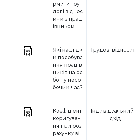
рмити тру
дові віднос
ини з прац
івником
Які наслідк
Трудові відносин
и перебува
ння праців
ників на ро
боті у неро
бочий час?
Коефіціент
Індивідуальний пі
коригуван
дхід
ня при роз
рахунку ві