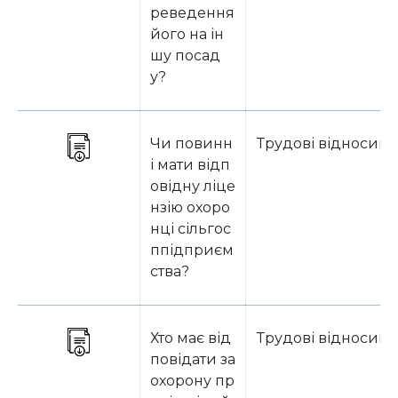
реведення
його на ін
шу посад
у?
Чи повинн
Трудові відносин
і мати відп
овідну ліце
нзію охоро
нці сільгос
ппідприєм
ства?
Хто має від
Трудові відносин
повідати за
охорону пр