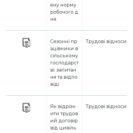
ену норму
робочого д
ня
Сезонні пр
Трудові відносин
ацівники в
сільському
господарст
ві: запитан
ня та відпо
віді
Як відрізн
Трудові відносин
ити трудов
ий договір
від цивіль