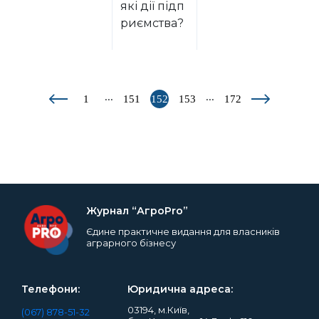
які дії підп
риємства?
...
...
1
151
152
153
172
Журнал “АгроPro”
Єдине практичне видання для власників
аграрного бізнесу
Телефони:
Юридична адреса:
03194, м.Київ,
(067) 878-51-32