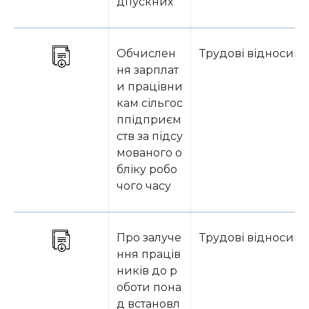
дпускних
Обчислен
Трудові відносин
ня зарплат
и працівни
кам сільгос
ппідприєм
ств за підсу
мованого о
бліку робо
чого часу
Про залуче
Трудові відносин
ння праців
ників до р
оботи пона
д встановл