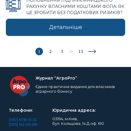
ПОПОВНЕННЯ ПІДПРИЄМНИЦЬКОГО
РАХУНКУ ВЛАСНИМИ КОШТАМИ ФОПА: ЯК
ЦЕ ЗРОБИТИ БЕЗ ПОДАТКОВИХ РИЗИКІВ?
Детальніше
...
1
2
3
13
Журнал “АгроPro”
Єдине практичне видання для власників
аграрного бізнесу
Телефони:
Юридична адреса:
03194, м.Київ,
(067) 878-51-32
бул. Кольцова, 14 Д оф. 610
(095) 142-66-89