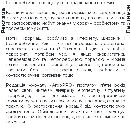
безперебійного процесу господарювання на землі.
Партнер
Реклама
Важливу роль також відіграє інформаційне середовище
в якому ми існуємо, шукаємо відповіді на свої запитання
та застосовуємо набуті знання у своєму особистому та
професійному житті.
Потік інформації, особливо з інтернету, широкий і
безперебійний. Але ж чи вся інформація достовірна,
своєчасна та актуальна? Звісно ні. І для того щоб її
перевірити потрібен час. А якщо скористатись
неперевіреною та непрофесійною порадою – можна
тільки погіршити становище свого підприємства,
наразити його на штрафні санкції, проблеми з
контролюючими органами тощо.
Редакція журналу «АгроPRO» протягом п’яти років
надає своїм читачам вивірену, експертну, актуальну
інформацію, яка допомагає сільгоспвиробникам
тримати руку на пульсі важливих змін законодавства та
практики їх застосування, новацій від контролюючих
органів тощо. Обізнаність в таких питаннях полегшує
прийняття виважених рішень, дозволяє економити час
та кошти.