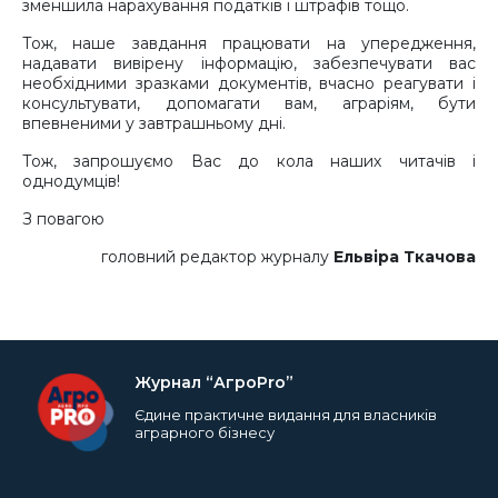
зменшила нарахування податків і штрафів тощо.
Тож, наше завдання працювати на упередження,
надавати вивірену інформацію, забезпечувати вас
необхідними зразками документів, вчасно реагувати і
консультувати, допомагати вам, аграріям, бути
впевненими у завтрашньому дні.
Тож, запрошуємо Вас до кола наших читачів і
однодумців!
З повагою
головний редактор журналу
Ельвіра Ткачова
Журнал “АгроPro”
Єдине практичне видання для власників
аграрного бізнесу