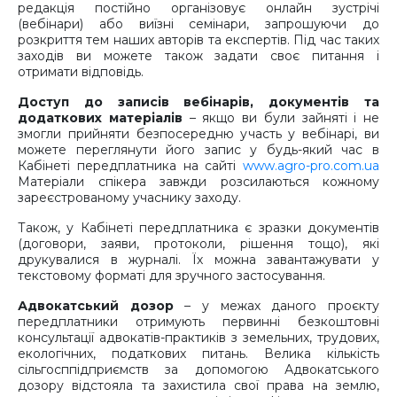
редакція постійно організовує онлайн зустрічі
(вебінари) або виїзні семінари, запрошуючи до
розкриття тем наших авторів та експертів. Під час таких
заходів ви можете також задати своє питання і
отримати відповідь.
Доступ до записів вебінарів, документів та
додаткових матеріалів
– якщо ви були зайняті і не
змогли прийняти безпосередню участь у вебінарі, ви
можете переглянути його запис у будь-який час в
Кабінеті передплатника на сайті
www.agro-pro.com.ua
Матеріали спікера завжди розсилаються кожному
зареєстрованому учаснику заходу.
Також, у Кабінеті передплатника є зразки документів
(договори, заяви, протоколи, рішення тощо), які
друкувалися в журналі. Їх можна завантажувати у
текстовому форматі для зручного застосування.
Адвокатський дозор
– у межах даного проєкту
передплатники отримують первинні безкоштовні
консультації адвокатів-практиків з земельних, трудових,
екологічних, податкових питань. Велика кількість
сільгосппідприємств за допомогою Адвокатського
дозору відстояла та захистила свої права на землю,