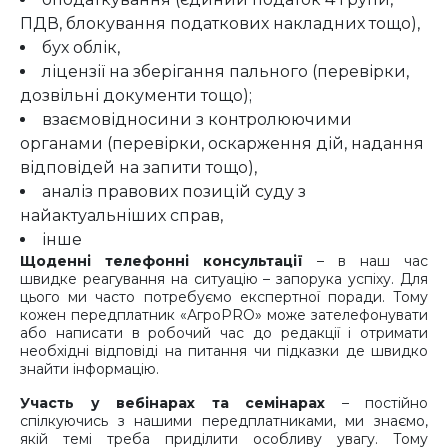
ПДВ, блокування податкових накладних тощо),
бух облік,
ліцензії на зберігання пального (перевірки,
дозвільні документи тощо);
взаємовідносини з контролюючими
органами (перевірки, оскарження дій, надання
відповідей на запити тощо),
аналіз правових позицій суду з
найактуальніших справ,
інше
Щоденні телефонні консультації
– в наш час
швидке реагування на ситуацію – запорука успіху. Для
цього ми часто потребуємо експертної поради. Тому
кожен передплатник «АгроPRO» може зателефонувати
або написати в робочий час до редакції і отримати
необхідні відповіді на питання чи підказки де швидко
знайти інформацію.
Участь у вебінарах та семінарах
– постійно
спілкуючись з нашими передплатниками, ми знаємо,
якій темі треба приділити особливу увагу. Тому