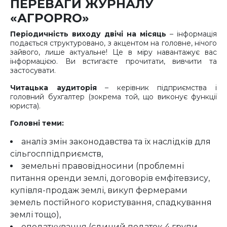
ПЕРЕВАГИ ЖУРНАЛУ
«АГРОPRO»
Періодичність виходу двічі на місяць
– інформація
подається структуровано, з акцентом на головне, нічого
зайвого, лише актуальне! Це в міру навантажує вас
інформацією. Ви встигаєте прочитати, вивчити та
застосувати.
Читацька аудиторія
– керівник підприємства і
головний бухгалтер (зокрема той, що виконує функції
юриста).
Головні теми:
аналіз змін законодавства та їх наслідків для
сільгосппідприємств,
земельні правовідносини (проблемні
питання оренди землі, договорів емфітевзису,
купівля-продаж землі, викуп фермерами
земель постійного користування, спадкування
землі тощо),
оподаткування (єдиний податок 4 групи,