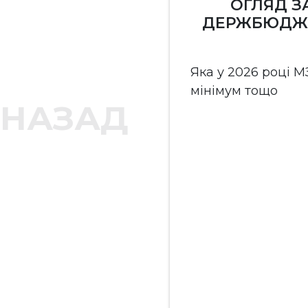
АХИСТ ПРАВ
ОГЛЯД З
ГО НАБУВАЧА
ДЕРЖБЮДЖЕТ
УЛЕТКА: ЯК
Ь АГРАРІЯМ
Яка у 2026 році 
мінімум тощо
набрав чинності
НАЗАД
.03.2025 р. №
ня змін до
 України щодо
прав
вача» (далі –