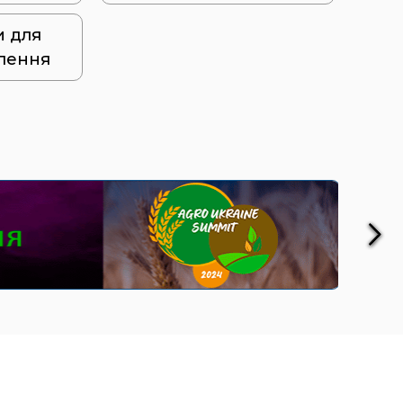
и для
лення