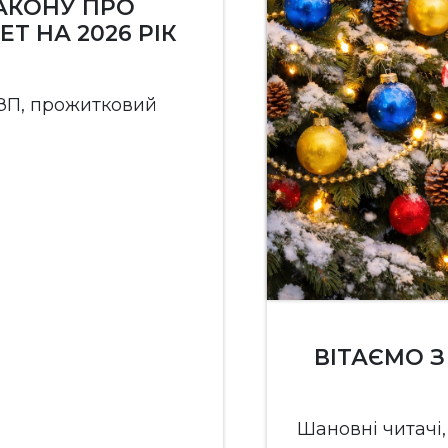
АКОНУ ПРО
 НА 2026 РІК
МЗП, прожитковий
ВІТАЄМО 
Шановні читачі,