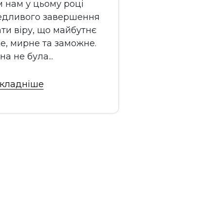
Мирного неба
м нам у цьому році
перемоги!
едливого завершення
ати віру, що майбутнє
е, мирне та заможне.
а не була...
кладніше