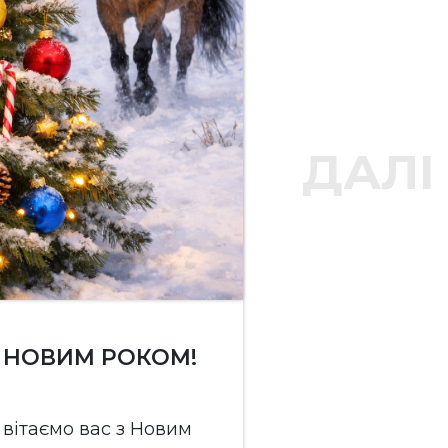
ДАЛІ
З НОВИМ РОКОМ!
ВІТ
НЕЗАЛЕЖ
 вітаємо вас з Новим