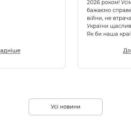
2026 роком! Усі
бажаємо справ
війни, не втрач
України щаслив
Як би наша країн
адніше
До
Усі новини