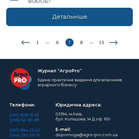
ФІЗОСІБ?
Детальніше
...
...
1
6
7
8
13
Журнал “АгроPro”
Єдине практичне видання для власників
аграрного бізнесу
Телефони:
Юридична адреса:
03194, м.Київ,
(067) 878-51-32
бул. Кольцова, 14 Д оф. 610
(095) 142-66-89
E-mail:
(097) 894-25-20
dopomoga@agro-pro.com.ua
(044) 290-09-10