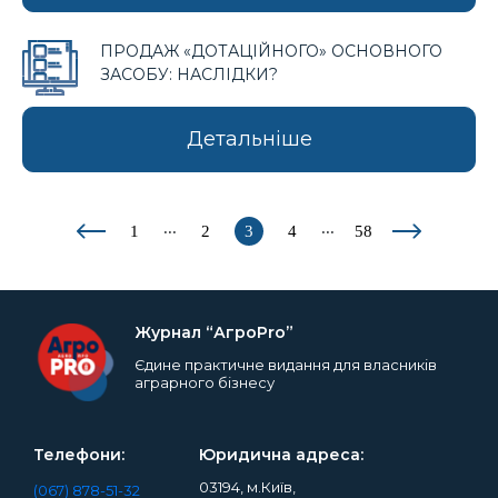
ПРОДАЖ «ДОТАЦІЙНОГО» ОСНОВНОГО
ЗАСОБУ: НАСЛІДКИ?
Детальніше
...
...
1
2
3
4
58
Журнал “АгроPro”
Єдине практичне видання для власників
аграрного бізнесу
Телефони:
Юридична адреса:
03194, м.Київ,
(067) 878-51-32