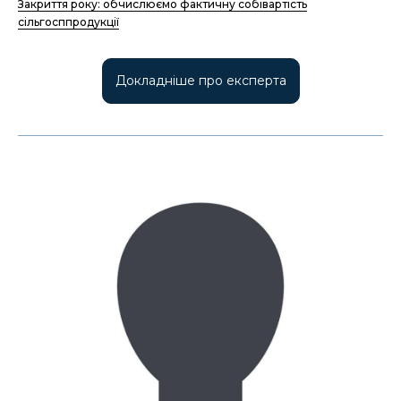
Закриття року: обчислюємо фактичну собівартість
сільгосппродукції
Докладніше про експерта