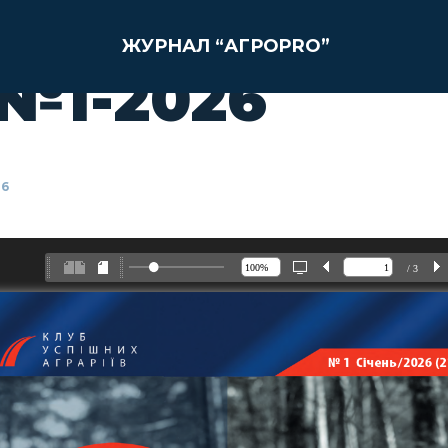
ЖУРНАЛ “АГРОPRO”
№1-2026
26
/ 3