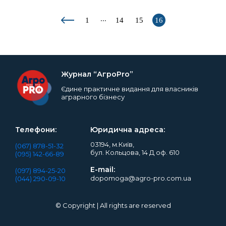
...
1
14
15
16
Журнал “АгроPro”
Єдине практичне видання для власників
аграрного бізнесу
Телефони:
Юридична адреса:
03194, м.Київ,
(067) 878-51-32
бул. Кольцова, 14 Д оф. 610
(095) 142-66-89
E-mail:
(097) 894-25-20
dopomoga@agro-pro.com.ua
(044) 290-09-10
© Copyright | All rights are reserved