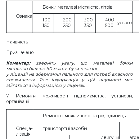
Бочки металеві місткістю, літрів
Ознака
100–
200–
300–
400–
усього
150
250
350
500
Наявність
Призначено
Коментар:
зверніть увагу, що металеві бочки
місткістю більше 60 мають бути вказані
у ліцензії на зберігання пального для потреб власного
споживання. Тож інформація у цій відомості має
збігатися з інформацією у ліцензії.
7. Ремонтні можливості підприємства, установи,
організації
Ремонтні можливості на рік, одиниць
Спеціа-
транспортні засоби
лізація
двигуни
агре