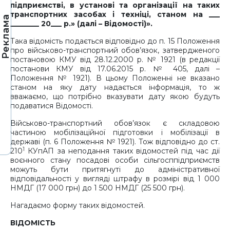
підприємстві, в установі та організації на таких
транспортних засобах і техніці, станом на ___
Реклама
________ 20___ р.» (далі – Відомості)».
Така відомість подається відповідно до п. 15 Положення
про військово-транспортний обов’язок, затвердженого
постановою КМУ від 28.12.2000 р. № 1921 (в редакції
постанови КМУ від 17.06.2015 р. № 405, далі –
Положення № 1921). В цьому Положенні не вказано
станом на яку дату надається інформація, то ж
вважаємо, що потрібно вказувати дату якою будуть
подаватися Відомості.
Військово-транспортний обов’язок є складовою
частиною мобілізаційної підготовки і мобілізації в
державі (п. 6 Положення № 1921). Тож відповідно до ст.
1
210
КУпАП за неподання таких відомостей під час дії
воєнного стану посадові особи сільгосппідприємств
можуть бути притягнуті до адміністративної
відповідальності у вигляді штрафу в розмірі від 1 000
НМДГ (17 000 грн) до 1 500 НМДГ (25 500 грн).
Нагадаємо форму таких відомостей.
ВІДОМІСТЬ