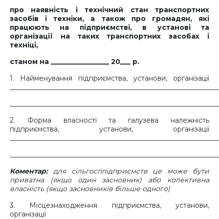
про наявність і технічний стан транспортних
засобів і техніки, а також про громадян, які
працюють на підприємстві, в установі та
організації на таких транспортних засобах і
техніці,
станом на _________________ 20___ р.
1. Найменування підприємства, установи, організації
_____________________________________________________________
_____________________________________________________________
2. Форма власності та галузева належність
підприємства, установи, організації
_____________________________________________________________
_____________________________________________________________
Коментар:
для сільгосппідприємств це може бути
приватна (якщо один засновник) або колективна
власність (якщо засновників більше одного)
3. Місцезнаходження підприємства, установи,
організації