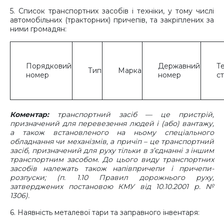
5. Список транспортних засобів і техніки, у тому числі
автомобільних (тракторних) причепів, та закріплених за
ними громадян:
Порядковий
Державний
Т
Тип
Марка
номер
номер
с
Коментар:
транспортний засіб — це пристрій,
призначений для перевезення людей і (або) вантажу,
а також встановленого на ньому спеціального
обладнання чи механізмів, а причіп – це транспортний
засіб, призначений для руху тільки в з’єднанні з іншим
транспортним засобом. До цього виду транспортних
засобів належать також напівпричепи і причепи-
розпуски; (п. 1.10 Правил дорожнього руху,
затверджених постановою КМУ від 10.10.2001 р. №
1306).
6. Наявність металевої тари та заправного інвентаря: