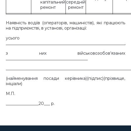
капітальний
середній
ремонт
ремонт
Наявність водіїв (операторів, машиністів), які працюють
на підприємстві, в установі, організації:
усього
__________________________________________________________,
з них військовозобов’язаних
________________________________________
_____________________________________________________________
(найменування посади керівника)(підпис)(прізвище,
ініціали)
М.П.
________________20___ р.