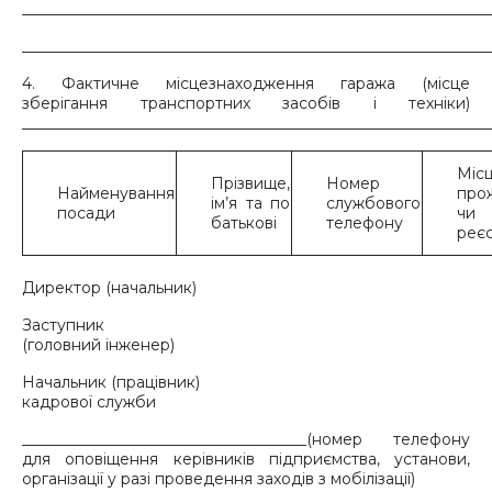
_____________________________________________________________
_____________________________________________________________
4. Фактичне місцезнаходження гаража (місце
зберігання транспортних засобів і техніки)
_____________________________________________________________
Міс
Прізвище,
Номер
Найменування
про
ім’я та по
службового
посади
чи
батькові
телефону
реєс
Директор (начальник)
Заступник
(головний інженер)
Начальник (працівник)
кадрової служби
_____________________________________(номер телефону
для оповіщення керівників підприємства, установи,
організації у разі проведення заходів з мобілізації)