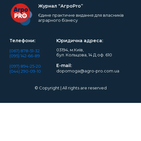
Журнал “АгроPro”
Єдине практичне видання для власників
аграрного бізнесу
Телефони:
Юридична адреса:
03194, м.Київ,
(067) 878-51-32
бул. Кольцова, 14 Д оф. 610
(095) 142-66-89
E-mail:
(097) 894-25-20
dopomoga@agro-pro.com.ua
(044) 290-09-10
© Copyright | All rights are reserved