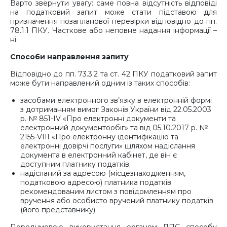
Варто звернути увагу: саме повна відсутність відповіді
на податковий запит може стати підставою для
призначення позапланової перевірки відповідно до пп.
78.1.1 ПКУ. Часткове або неповне надання інформації –
ні.
Способи направлення запиту
Відповідно до пп. 73.3.2 та ст. 42 ПКУ податковий запит
може бути направлений одним із таких способів:
засобами електронного зв’язку в електронній формі
з дотриманням вимог Законів України від 22.05.2003
р. № 851-IV «Про електронні документи та
електронний документообіг» та від 05.10.2017 р. №
2155-VIII «Про електронну ідентифікацію та
електронні довірчі послуги» шляхом надіслання
документа в електронний кабінет, де він є
доступним платнику податків;
надісланий за адресою (місцезнаходженням,
податковою адресою) платника податків
рекомендованим листом з повідомленням про
вручення або особисто вручений платнику податків
(його представнику).