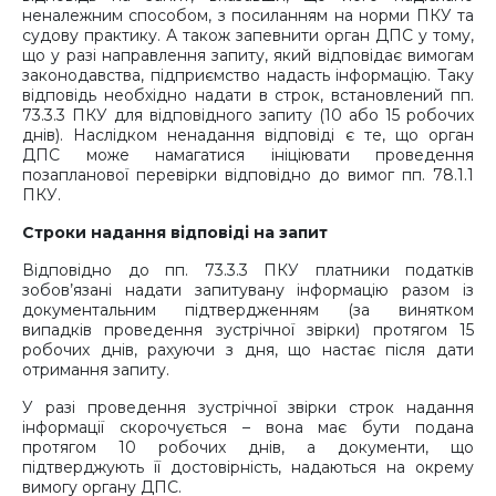
неналежним способом, з посиланням на норми ПКУ та
судову практику. А також запевнити орган ДПС у тому,
що у разі направлення запиту, який відповідає вимогам
законодавства, підприємство надасть інформацію. Таку
відповідь необхідно надати в строк, встановлений пп.
73.3.3 ПКУ для відповідного запиту (10 або 15 робочих
днів). Наслідком ненадання відповіді є те, що орган
ДПС може намагатися ініціювати проведення
позапланової перевірки відповідно до вимог пп. 78.1.1
ПКУ.
Строки надання відповіді на запит
Відповідно до пп. 73.3.3 ПКУ платники податків
зобов’язані надати запитувану інформацію разом із
документальним підтвердженням (за винятком
випадків проведення зустрічної звірки) протягом 15
робочих днів, рахуючи з дня, що настає після дати
отримання запиту.
У разі проведення зустрічної звірки строк надання
інформації скорочується – вона має бути подана
протягом 10 робочих днів, а документи, що
підтверджують її достовірність, надаються на окрему
вимогу органу ДПС.