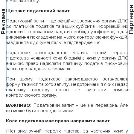
в межах закону.
Партнер
Що таке податковий запит
Реклама
Податковий запит – це офіційне звернення органу ДПС
до платників податків та інших суб’єктів інформаційних
відносин з проханням надати необхідну інформацію для
виконання покладених на нього контролюючих функцій,
завдань та її документальне підтвердження.
Податкове законодавство містить чіткий перелік
підстав, за наявності хоча б однієї з яких у органу ДПС
виникає право надіслати платнику податків письмовий
запит про надання інформації.
При цьому податкове законодавство встановлює
форму та зміст такого запиту, недотримання яких надає
платнику податку право не виконати вимоги
контролюючого органу.
ВАЖЛИВО
: Податковий запит – це не перевірка. Але
він може бути її передвісником.
Коли податкова має право направити запит
(Не) виключний перелік підстав, за настання яких у