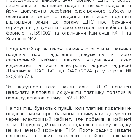
Передумовою використання органом ДПС способу
листування з платником податків шляхом надіслання
йому документів засобами електронного зв’язку в
електронній формі є подання платником податків
відповідної
заяви до органу ДПС про бажання
отримувати документи через електронний кабінет
(за
формою F/J1391602) та отримання Квитанції № 1 та
Квитанції № 2.
Податковий орган також повинен сповістити платника
податків про надіслання документів в його
електронний кабінет шляхом надсилання таких
відомостей на його електронну адресу (адреси)
(Постанова КАС ВС від 04.07.2024 р. у справі №
520/5841/21).
За відсутності такої заяви орган ДПС повинен
надсилати відповідні документи платнику податків в
порядку, встановленому п. 42.5 ПКУ.
На практиці бувають ситуації, коли платник податків не
подавав заяви про бажання отримувати документи
через електронний кабінет, але побачив в кабінеті
запит. Порядок дій платника податків в такому випадку
не визначений нормами ПКУ. Проте радимо надати
відповідь на запит, вказавши, що його надіслано