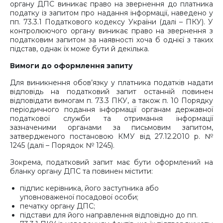
органу ДПС виникає право на звернення до платника
податку із запитом про надання інформації, наведено у
пп. 73.3.1 Податкового кодексу України (далі – ПКУ). У
контролюючого органу виникає право на звернення з
податковим запитом за наявності хоча б однієї з таких
підстав, однак їх може бути й декілька.
Вимоги до оформлення запиту
Для виникнення обов’язку у платника податків надати
відповідь на податковий запит останній повинен
відповідати вимогам п. 73.3 ПКУ, а також п. 10 Порядку
періодичного подання інформації органам державної
податкової служби та отримання інформації
зазначеними органами за письмовим запитом,
затвердженого постановою КМУ від 27.12.2010 р. №
1245 (далі – Порядок № 1245).
Зокрема, податковий запит має бути оформлений на
бланку органу ДПС та повинен містити:
підпис керівника, його заступника або
уповноваженої посадової особи;
печатку органу ДПС;
підстави для його направлення відповідно до пп.