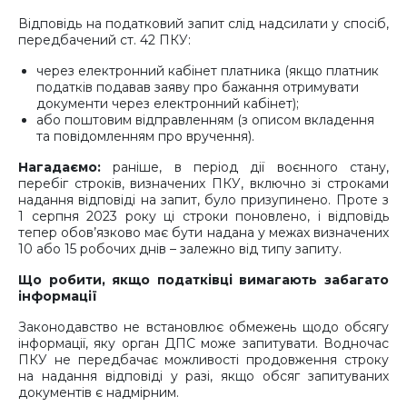
Відповідь на податковий запит слід надсилати у спосіб,
передбачений ст. 42 ПКУ:
через електронний кабінет платника (якщо платник
податків подавав заяву про бажання отримувати
документи через електронний кабінет);
або поштовим відправленням (з описом вкладення
та повідомленням про вручення).
Нагадаємо:
раніше, в період дії воєнного стану,
перебіг строків, визначених ПКУ, включно зі строками
надання відповіді на запит, було призупинено. Проте з
1 серпня 2023 року ці строки поновлено, і відповідь
тепер обов’язково має бути надана у межах визначених
10 або 15 робочих днів – залежно від типу запиту.
Що робити, якщо податківці вимагають забагато
інформації
Законодавство не встановлює обмежень щодо обсягу
інформації, яку орган ДПС може запитувати. Водночас
ПКУ не передбачає можливості продовження строку
на надання відповіді у разі, якщо обсяг запитуваних
документів є надмірним.