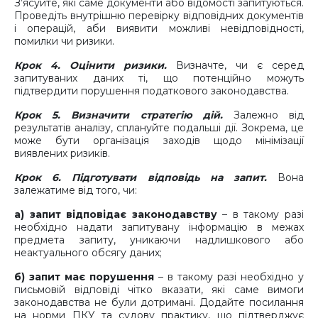
З’ясуйте, які саме документи або відомості запитуються.
Проведіть внутрішню перевірку відповідних документів
і операцій, аби виявити можливі невідповідності,
помилки чи ризики.
Крок 4. Оцінити ризики.
Визначте, чи є серед
запитуваних даних ті, що потенційно можуть
підтвердити порушення податкового законодавства.
Крок 5. Визначити стратегію дій.
Залежно від
результатів аналізу, сплануйте подальші дії. Зокрема, це
може бути організація заходів щодо мінімізації
виявлених ризиків.
Крок 6. Підготувати відповідь на запит.
Вона
залежатиме від того, чи:
а) запит відповідає законодавству
– в такому разі
необхідно надати
запитувану інформацію в межах
предмета запиту, уникаючи надлишкового або
неактуального обсягу даних;
б) запит має порушення
–
в такому разі необхідно у
письмовій відповіді чітко вказати, які саме вимоги
законодавства не були дотримані. Додайте посилання
на норми ПКУ та судову практику, що підтверджує