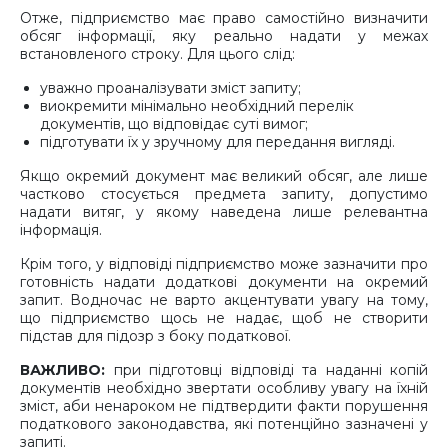
Отже, підприємство має право самостійно визначити
обсяг інформації, яку реально надати у межах
встановленого строку. Для цього слід:
уважно проаналізувати зміст запиту;
виокремити мінімально необхідний перелік
документів, що відповідає суті вимог;
підготувати їх у зручному для передання вигляді.
Якщо окремий документ має великий обсяг, але лише
частково стосується предмета запиту, допустимо
надати витяг, у якому наведена лише релевантна
інформація.
Крім того, у відповіді підприємство може зазначити про
готовність надати додаткові документи на окремий
запит. Водночас не варто акцентувати увагу на тому,
що підприємство щось не надає, щоб не створити
підстав для підозр з боку податкової.
ВАЖЛИВО:
при підготовці відповіді та наданні копій
документів необхідно звертати особливу увагу на їхній
зміст, аби ненароком не підтвердити факти порушення
податкового законодавства, які потенційно зазначені у
запиті.