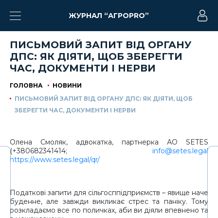
ЖУРНАЛ “АГРОPRO”
ПИСЬМОВИЙ ЗАПИТ ВІД ОРГАНУ
ДПС: ЯК ДІЯТИ, ЩОБ ЗБЕРЕГТИ
ЧАС, ДОКУМЕНТИ І НЕРВИ
ГОЛОВНА
НОВИНИ
ПИСЬМОВИЙ ЗАПИТ ВІД ОРГАНУ ДПС: ЯК ДІЯТИ, ЩОБ
ЗБЕРЕГТИ ЧАС, ДОКУМЕНТИ І НЕРВИ
Олена Смоляк, адвокатка, партнерка АО SETES
(+380682341414;
info@setes.legal
https://www.setes.legal/qr/
Податкові запити для сільгосппідприємств – явище наче
буденне, але завжди викликає стрес та паніку. Тому
розкладаємо все по поличках, аби ви діяли впевнено та