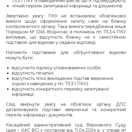
73.3.1 ПКУ із наведенням фактів, що їх підтверджують;
чіткий перелік запитуваної інформації та документів.
Звертаємо увагу: ПКУ не встановлює обов’язкової
вимоги щодо оформлення запиту саме на бланку
контролюючого органу. Така вимога передбачена лише
Порядком № 1245. Водночас із положень пп. 73.3.4 ПКУ
випливає, що відсутність бланку не є самостійною
підставою для відмови у наданні відповіді.
Натомість підставами для обґрунтованої відмови
можуть бути:
відсутність підпису уповноваженої особи;
відсутність печатки;
відсутність чітко викладених підстав звернення
(однієї з наведених у пп. 73.3.1 ПКУ);
відсутність конкретного переліку запитуваної
інформації.
Слід звернути увагу на обов’язок органу ДПС
деталізовувати підстави звернення та конкретний
перелік інформації і документів.
Касаційний адміністративний суд Верховного Суду
(далі – КАС ВС) у постанові від 11.04.2024 р. у справі №