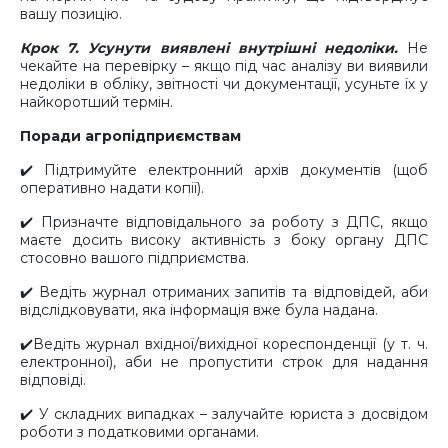
вашу позицію.
Крок 7. Усунути виявлені внутрішні недоліки.
Не
чекайте на перевірку – якщо під час аналізу ви виявили
недоліки в обліку, звітності чи документації, усуньте їх у
найкоротший термін.
Поради агропідприємствам
✔️ Підтримуйте електронний архів документів (щоб
оперативно надати копії).
✔️ Призначте відповідального за роботу з ДПС, якщо
маєте досить високу активність з боку органу ДПС
стосовно вашого підприємства.
✔️ Ведіть журнал отриманих запитів та відповідей, аби
відслідковувати, яка інформація вже була надана.
✔️Ведіть журнал вхідної/вихідної кореспонденції (у т. ч.
електронної), аби не пропустити строк для надання
відповіді.
✔️ У складних випадках – залучайте юриста з досвідом
роботи з податковими органами.