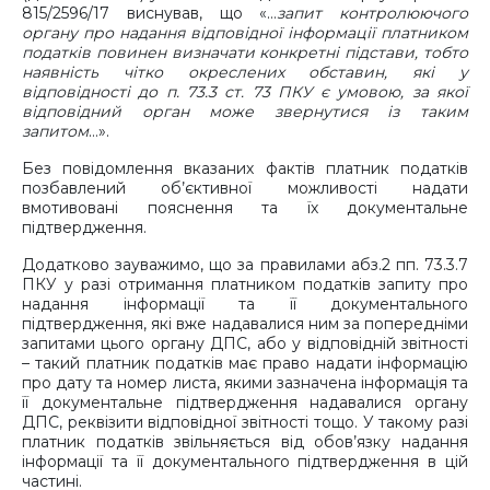
815/2596/17 виснував, що «…
запит контролюючого
органу про надання відповідної інформації платником
податків повинен визначати конкретні підстави, тобто
наявність чітко окреслених обставин, які у
відповідності до п. 73.3 ст. 73 ПКУ є умовою, за якої
відповідний орган може звернутися із таким
запитом
…».
Без повідомлення вказаних фактів платник податків
позбавлений об’єктивної можливості надати
вмотивовані пояснення та їх документальне
підтвердження.
Додатково зауважимо, що за правилами абз.2 пп. 73.3.7
ПКУ у разі отримання платником податків запиту про
надання інформації та її документального
підтвердження, які вже надавалися ним за попередніми
запитами цього органу ДПС, або у відповідній звітності
– такий платник податків має право надати інформацію
про дату та номер листа, якими зазначена інформація та
її документальне підтвердження надавалися органу
ДПС, реквізити відповідної звітності тощо. У такому разі
платник податків звільняється від обов’язку надання
інформації та її документального підтвердження в цій
частині.