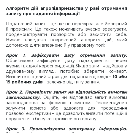
Алгоритм дій агропідприємства у разі отримання
запиту про надання інформації
Податковий запит – це ще не перевірка, але ймовірний
її провісник. Це також можливість вчасно зреагувати,
продемонструвати прозорість або захистити себе.
Нижче наведено покроковий алгоритм дій, який
допоможе діяти впевнено й у правовому полі:
Крок 1. Зафіксувати дату отримання запиту.
Обов’язково зафіксуйте дату надходження (через
журнал вхідної кореспонденції). Якщо запит надійшов у
друкованому вигляді, потрібно зберегти конверт.
Визначте кінцевий строк для надання відповіді –
10 або
15 робочих днів
– залежно від типу запиту.
Крок 2. Перевірити запит на відповідність вимогам
законодавству.
Оцініть, чи відповідає запит вимогам
законодавства за формою і змістом. Рекомендуємо
залучити юриста або адвоката для проведення
правової експертизи – це дозволить виявити потенційні
порушення з боку контролюючого органу.
Крок 3. Проаналізувати запитувану інформацію.