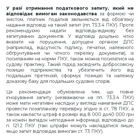
У разі отримання податкового запиту, який не
відповідає вимогам законодавства
за формою чи
змістом, платник податків звільняється від обов’язку
надання відповіді на такий запит (пп. 73.3.4 ПКУ). Проте
рекомендуємо надати відповідь-відмову без
запитуваних документів. У відповіді доцільно чітко
вказати на порушення, допущені органом ДПС
(наприклад, відсутність підпису, печатки, належного
обґрунтування чи чіткого переліку документів), із
посиланням на норми ПКУ, також можна посилатися на
судову практику. Такий підхід засвідчить добросовісну
позицію підприємства та убезпечить його від
подальших претензій, сформує позицію та належну
доказову базу для подальших судових спорів.
Ця рекомендація обумовлена тим, що повне
ігнорування запиту (незважаючи на пп. 73.3.4 ПКУ)
може мати негативні наслідки у вигляді намагання ДПС
провести позапланову перевірку згідно зі ст. 78 ПКУ, а
також накласти штраф в розмірі від 8 000 до40 000 грн
за кожен випадок неподання інформації, відповідно до
п. 121.2 ПКУ (такі штрафи можуть накладатися лише,
якщо запит відповідає вимогам ст. 73 ПКУ).