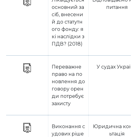
основний за
питання
сіб, внесени
й до статутн
ого фонду: я
кі наслідки з
ПДВ? (2018)
Переважне
У судах Україн
право на по
новлення до
говору орен
ди потребує
захисту
Виконання с
Юридична конс
удових ріше
ьтація