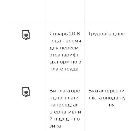
Январь 2018
Трудові відноси
года – время
для пересм
отра тарифн
ых норм по о
плате труда
Виплата оре
Бухгалтерський 
ндної плати
лік та оподаткув
наперед: ал
ня
ьтернативни
й підхід – по
зика