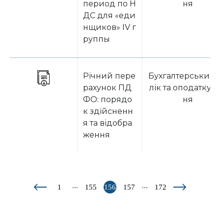
период по Н
ня
ДС для «еди
нщиков» IV г
руппы
Річний пере
Бухгалтерський 
рахунок ПД
лік та оподаткув
ФО: порядо
ня
к здійсненн
я та відобра
ження
...
...
1
155
156
157
172