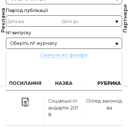
Партнер
Період публікації
Реклама
№ випуску
Скинути всі фільтри
ПОСИЛАННЯ
НАЗВА
РУБРИКА
Соціальні ст
Огляд законодав
андарти-201
ва
8