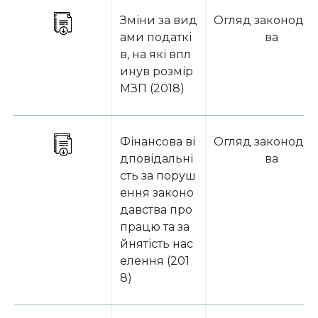
Зміни за вид
Огляд законодав
ами податкі
ва
в, на які впл
инув розмір
МЗП (2018)
Фінансова ві
Огляд законодав
дповідальні
ва
сть за поруш
ення законо
давства про
працю та за
йнятість нас
елення (201
8)