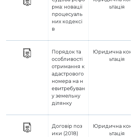
рма: новації
ьтація
процесуаль
них кодексі
в
Порядок та
Юридична конс
особливості
ьтація
отримання к
адастрового
номера на н
евитребуван
у земельну
ділянку
Договір поз
Юридична конс
ики (2018)
ьтація