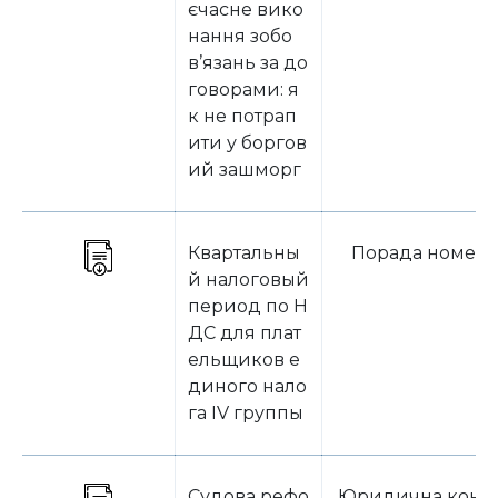
єчасне вико
нання зобо
в’язань за до
говорами: я
к не потрап
ити у боргов
ий зашморг
Квартальны
Порада номеру
й налоговый
период по Н
ДС для плат
ельщиков е
диного нало
га IV группы
Судова рефо
Юридична конс