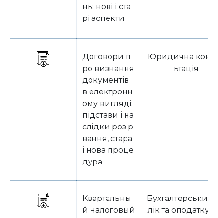
нь: нові і ста
рі аспекти
Договори п
Юридична конс
ро визнання
ьтація
документів
в електронн
ому вигляді:
підстави і на
слідки розір
вання, стара
і нова проце
дура
Квартальны
Бухгалтерський 
й налоговый
лік та оподаткув