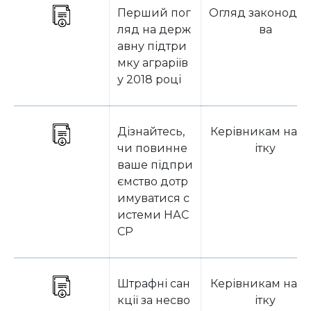
Перший пог
Огляд законодав
ляд на держ
ва
авну підтри
мку аграріїв
у 2018 році
Дізнайтесь,
Керівникам на з
чи повинне
ітку
ваше підпри
ємство дотр
имуватися с
истеми НАС
СР
Штрафні сан
Керівникам на з
кції за несво
ітку