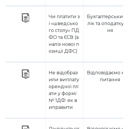
Чи платити з
Бухгалтерський 
і «шведсько
лік та оподаткув
го столу» ПД
ня
ФО та ЄСВ (а
наліз нової п
озиції ДФС)
Не відобраз
Відповідаємо на 
или виплату
питання
орендної пл
ати у формі
№ 1ДФ: як в
иправити
Ліквідується
Відповідаємо на 