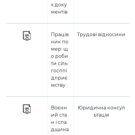
х доку
ментів
Праців
Трудові відносини
ник по
мер: щ
о роби
ти сіль
госппі
дприє
мству
Воєнн
Юридична консул
ий ста
ьтація
н і спа
дщина.