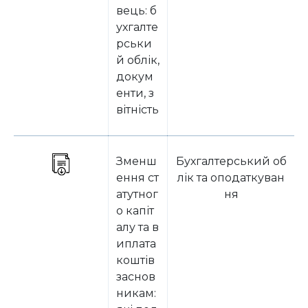
вець: б
ухгалте
рськи
й облік,
докум
енти, з
вітність
Зменш
Бухгалтерський об
ення ст
лік та оподаткуван
атутног
ня
о капіт
алу та в
иплата
коштів
заснов
никам: