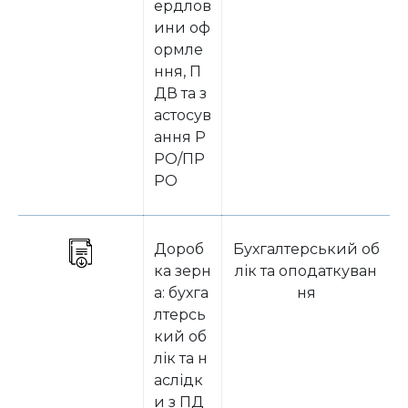
ердлов
ини оф
ормле
ння, П
ДВ та з
астосув
ання Р
РО/ПР
РО
Дороб
Бухгалтерський об
ка зерн
лік та оподаткуван
а: бухга
ня
лтерсь
кий об
лік та н
аслідк
и з ПД