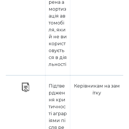
рена а
мортиз
ація ав
томобі
ля, яки
й не ви
корист
овуєть
ся в дія
льності
Підтве
Керівникам на зам
рджен
ітку
ня кри
тичнос
ті аграр
іями пі
сля ре