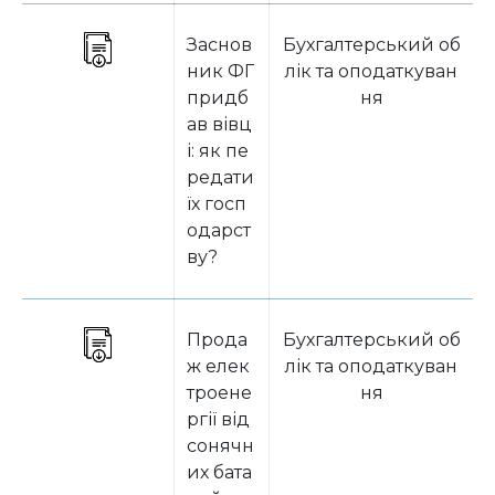
Заснов
Бухгалтерський об
ник ФГ
лік та оподаткуван
придб
ня
ав вівц
і: як пе
редати
їх госп
одарст
ву?
Прода
Бухгалтерський об
ж елек
лік та оподаткуван
троене
ня
ргії від
сонячн
их бата