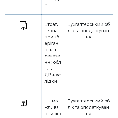
В
Втрати
Бухгалтерський об
зерна
лік та оподаткуван
при зб
ня
еріган
ні та пе
ревезе
нні: обл
ік та П
ДВ-нас
лідки
Чи мо
Бухгалтерський об
жлива
лік та оподаткуван
приско
ня