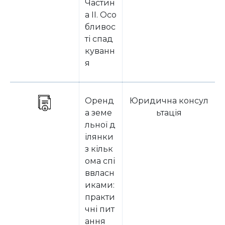
Частин
а ІІ. Осо
бливос
ті спад
куванн
я
Оренд
Юридична консул
а земе
ьтація
льної д
ілянки
з кільк
ома спі
ввласн
иками:
практи
чні пит
ання