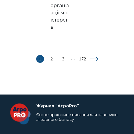
організ
ації мін
істерст
в
...
1
2
3
172
Журнал “АгроPro”
Єдине практичне видання для власників
аграрного бізнесу