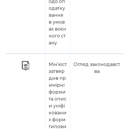
одо оп
одатку
вання
в умов
ах воєн
ного ст
ану
Мін’юст
Огляд законодавст
затвер
ва
див пр
имірні
форми
та опис
и уніфі
ковани
х форм
типови