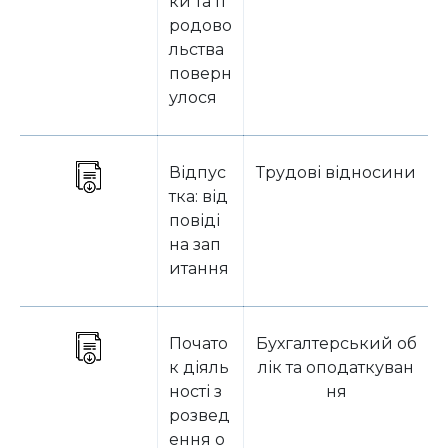
ки та п
родово
льства
поверн
улося
Відпус
Трудові відносини
тка: від
повіді
на зап
итання
Почато
Бухгалтерський об
к діяль
лік та оподаткуван
ності з
ня
розвед
ення о