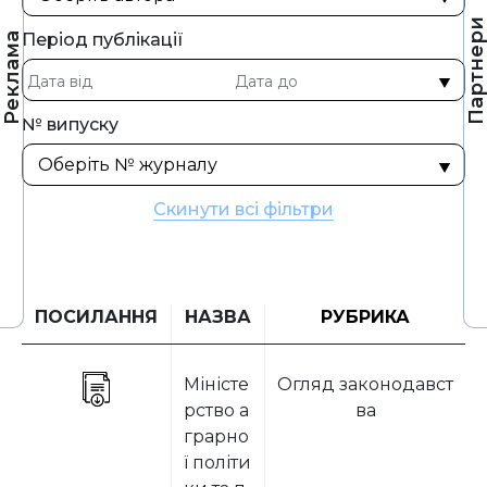
Партнер
Період публікації
Реклама
№ випуску
Скинути всі фільтри
ПОСИЛАННЯ
НАЗВА
РУБРИКА
Міністе
Огляд законодавст
рство а
ва
грарно
ї політи