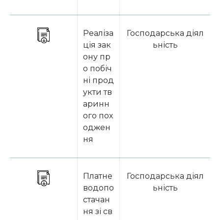
Реаліза
Господарська діял
ція зак
ьність
ону пр
о побіч
ні прод
укти тв
аринн
ого пох
оджен
ня
Платне
Господарська діял
водопо
ьність
стачан
ня зі св