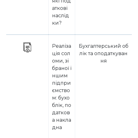
які под
аткові
наслід
ки?
Реаліза
Бухгалтерський об
ція сол
лік та оподаткуван
оми, зі
ня
браної і
ншим
підпри
ємство
м: бухо
блік, по
датков
а накла
дна