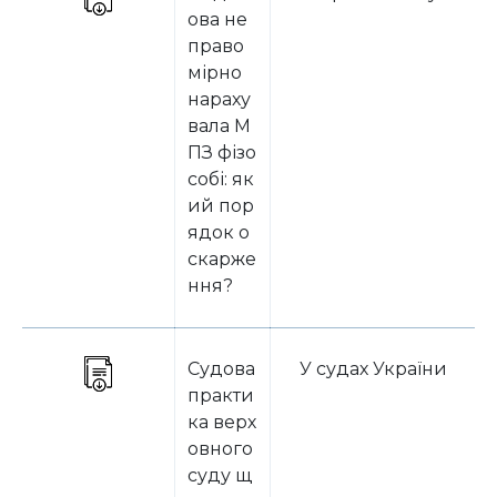
ова не
право
мірно
нараху
вала М
ПЗ фізо
собі: як
ий пор
ядок о
скарже
ння?
Судова
У судах України
практи
ка верх
овного
суду щ