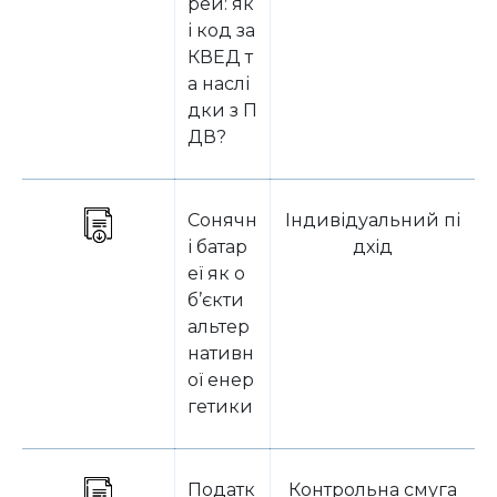
рей: як
і код за
КВЕД т
а наслі
дки з П
ДВ?
Сонячн
Індивідуальний пі
і батар
дхід
еї як о
б’єкти
альтер
нативн
ої енер
гетики
Податк
Контрольна смуга