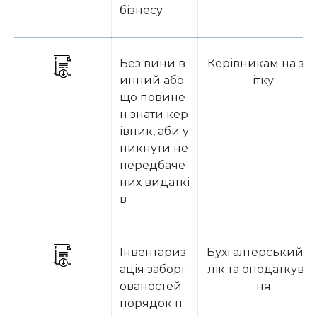
бізнесу
Без вини в
Керівникам на за
инний або
ітку
що повине
н знати кер
івник, аби у
никнути не
передбаче
них видаткі
в
Інвентариз
Бухгалтерський о
ація заборг
лік та оподаткува
ованостей:
ня
порядок п