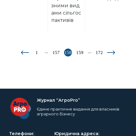
зними вид
ами сільгос
пактивів
...
...
1
157
158
159
172
Журнал “АгроPro”
Єдине практичне видання для власників
аграрного бізнесу
Телефони:
Юридична адреса: