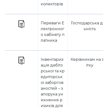
колекторів
Переваги Е
Господарська дія
лектронног
ьність
о кабінету п
латника
Інвентариз
Керівникам на за
ація дебіто
ітку
рської та кр
едиторськ
ої заборгов
аностей – з
апорука ун
икнення р
изиків для