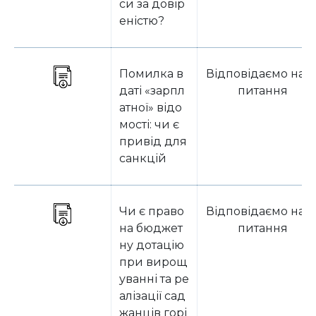
си за довір
еністю?
Помилка в
Відповідаємо на з
даті «зарпл
питання
атної» відо
мості: чи є
привід для
санкцій
Чи є право
Відповідаємо на з
на бюджет
питання
ну дотацію
при вирощ
уванні та ре
алізації сад
жанців горі