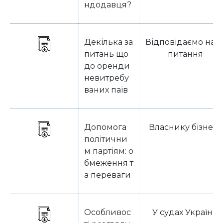
ндодавця?
Декілька за
Відповідаємо на з
питань що
питання
до оренди
невитребу
ваних паїв
Допомога
Власнику бізнесу
політични
м партіям: о
бмеження т
а переваги
Особливос
У судах України