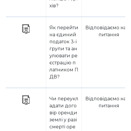
хів?
Як перейти
Відповідаємо на з
на єдиний
питання
податок 3-ї
групи та ан
улювати ре
єстрацію п
латником П
ДВ?
Чи переукл
Відповідаємо на з
адати дого
питання
вір оренди
землі у разі
смерті оре