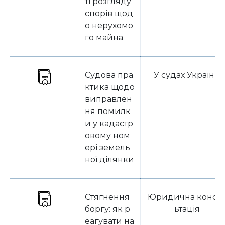
ті розгляду
спорів щод
о нерухомо
го майна
Судова пра
У судах України
ктика щодо
виправлен
ня помилк
и у кадастр
овому ном
ері земель
ної ділянки
Стягнення
Юридична консу
боргу: як р
ьтація
еагувати на