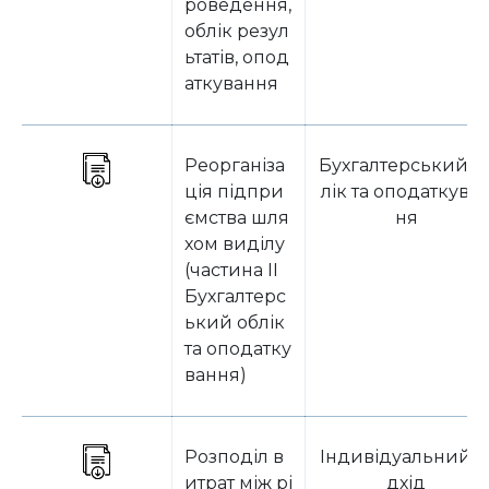
роведення,
облік резул
ьтатів, опод
аткування
Реорганіза
Бухгалтерський о
ція підпри
лік та оподаткува
ємства шля
ня
хом виділу
(частина II
Бухгалтерс
ький облік
та оподатку
вання)
Розподіл в
Індивідуальний п
итрат між рі
дхід