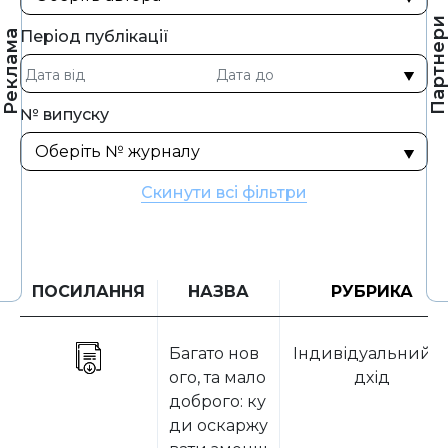
Партнер
Період публікації
Реклама
№ випуску
Скинути всі фільтри
ПОСИЛАННЯ
НАЗВА
РУБРИКА
Багато нов
Індивідуальний п
ого, та мало
дхід
доброго: ку
ди оскаржу