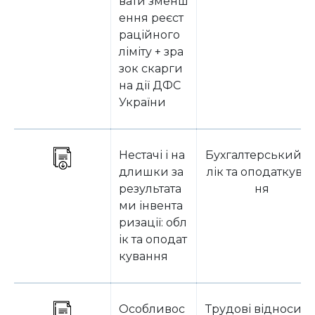
вати зменш
ення реєст
раційного
ліміту + зра
зок скарги
на дії ДФС
України
Нестачі і на
Бухгалтерський о
длишки за
лік та оподаткува
результата
ня
ми інвента
ризації: обл
ік та оподат
кування
Особливос
Трудові відносин