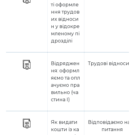
ті оформле
ння трудов
их відноси
н у відокре
мленому пі
дрозділі
Відряджен
Трудові відносин
ня: оформл
яємо та опл
ачуємо пра
вильно (ча
стина I)
Як видати
Відповідаємо на з
кошти із ка
питання