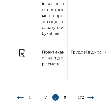
івля сільго
сппідприє
мства: орг
анізація, р
озрахунки,
бухоблік
Практикан
Трудові відносини
ти на підп
риємстві
...
...
1
7
8
9
172