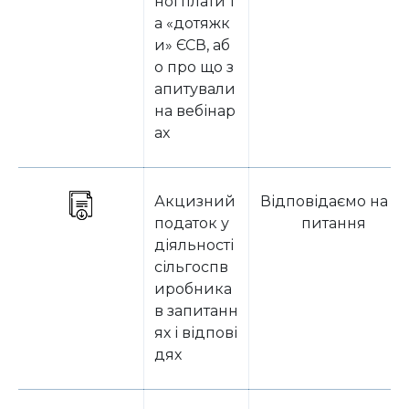
ної плати т
а «дотяжк
и» ЄСВ, аб
о про що з
апитували
на вебінар
ах
Акцизний
Відповідаємо на за
податок у
питання
діяльності
сільгоспв
иробника
в запитанн
ях і відпові
дях