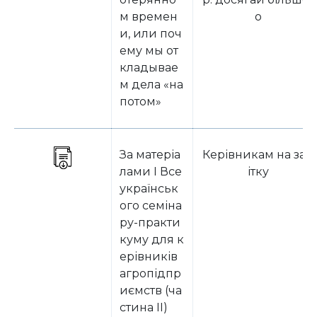
м времен
о
и, или поч
ему мы от
кладывае
м дела «на
потом»
За матеріа
Керівникам на зам
лами І Все
ітку
українськ
ого семіна
ру-практи
куму для к
ерівників
агропідпр
иємств (ча
стина ІІ)