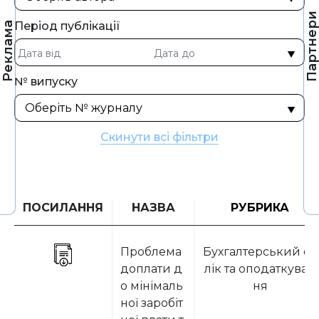
Партнер
Період публікації
Реклама
№ випуску
Скинути всі фільтри
ПОСИЛАННЯ
НАЗВА
РУБРИКА
Проблема
Бухгалтерський об
доплати д
лік та оподаткуван
о мінімаль
ня
ної заробіт