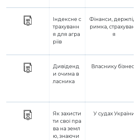
Індексне с
Фінанси, держпідт
трахуванн
римка, страхуванн
я для агра
я
ріїв
Дивіденд
Власнику бізнесу
и очима в
ласника
Як захисти
У судах України
ти свої пра
ва на земл
ю, знаючи