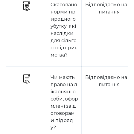
Скасовано
Відповідаємо на за
норми пр
питання
иродного
убутку: які
наслідки
для сільго
сппідприє
мства?
Чи мають
Відповідаємо на за
право на л
питання
ікарняні о
соби, офор
млені за д
оговорам
и підряд
у?