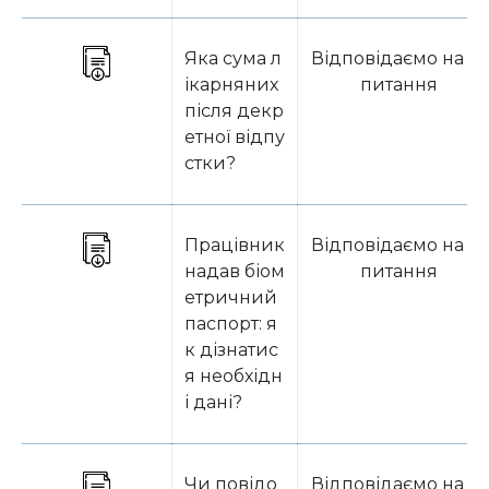
Яка сума л
Відповідаємо на за
ікарняних
питання
після декр
етної відпу
стки?
Працівник
Відповідаємо на за
надав біом
питання
етричний
паспорт: я
к дізнатис
я необхідн
і дані?
Чи повідо
Відповідаємо на за