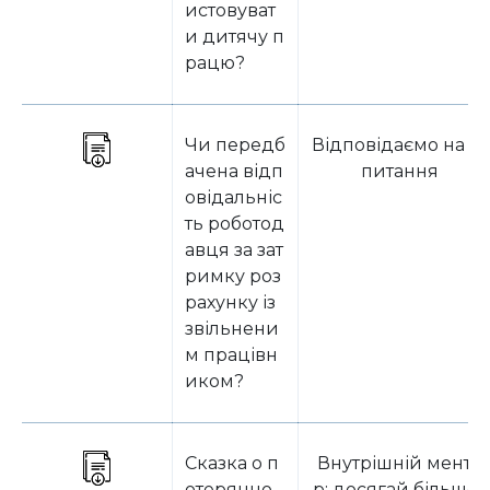
истовуват
и дитячу п
рацю?
Чи передб
Відповідаємо на за
ачена відп
питання
овідальніс
ть роботод
авця за зат
римку роз
рахунку із
звільнени
м працівн
иком?
Сказка о п
Внутрішній менто
отерянно
р: досягай більшог