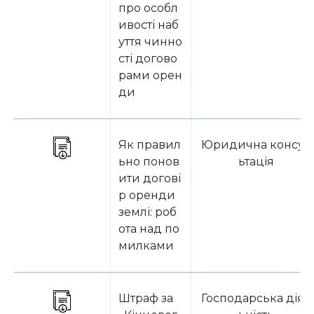
про особл
ивості наб
уття чинно
сті догово
рами орен
ди
Як правил
Юридична консул
ьно понов
ьтація
ити догові
р оренди
землі: роб
ота над по
милками
Штраф за
Господарська діял