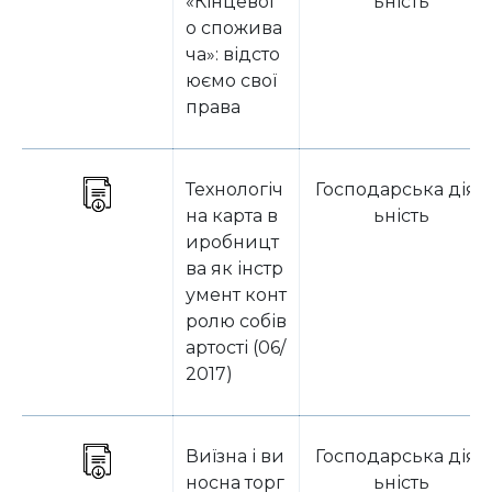
«Кінцевог
ьність
о спожива
ча»: відсто
юємо свої
права
Технологіч
Господарська діял
на карта в
ьність
иробницт
ва як інстр
умент конт
ролю собів
артості (06/
2017)
Виїзна і ви
Господарська діял
носна торг
ьність