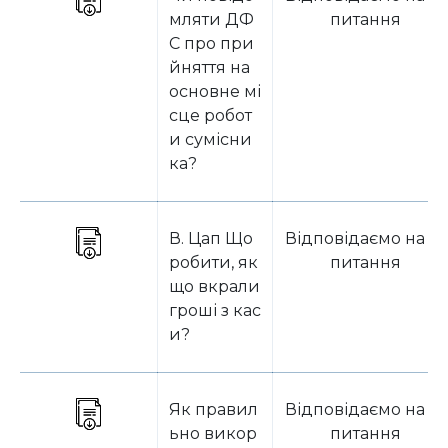
мляти ДФ
питання
С про при
йняття на
основне мі
сце робот
и сумісни
ка?
В. Цап Що
Відповідаємо на за
робити, як
питання
що вкрали
гроші з кас
и?
Як правил
Відповідаємо на за
ьно викор
питання