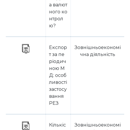
а валют
ного ко
нтрол
ю?
Експор
Зовнішньоекономі
т за пе
чна діяльність
ріодич
ною М
Д: особ
ливості
застосу
вання
РЕЗ
Кількіс
Зовнішньоекономі