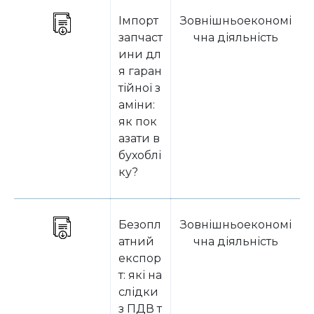
Імпорт
Зовнішньоекономі
запчаст
чна діяльність
ини дл
я гаран
тійної з
аміни:
як пок
азати в
бухоблі
ку?
Безопл
Зовнішньоекономі
атний
чна діяльність
експор
т: які на
слідки
з ПДВ т