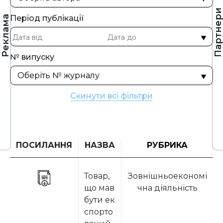
Партнер
Період публікації
Реклама
№ випуску
Скинути всі фільтри
ПОСИЛАННЯ
НАЗВА
РУБРИКА
Товар,
Зовнішньоекономі
що мав
чна діяльність
бути ек
спорто