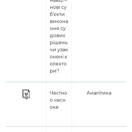
навці –
нові су
б’єкти
викона
ння су
дових
рішень
чи узак
онені к
олекто
ри?
Честно
Аналітика
о чесн
оке