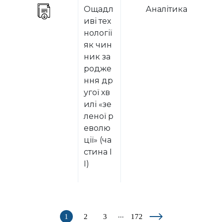
Ощадл
Аналітика
иві тех
нології
як чин
ник за
родже
ння др
угої хв
илі «зе
леної р
еволю
ції» (ча
стина І
І)
...
1
2
3
172