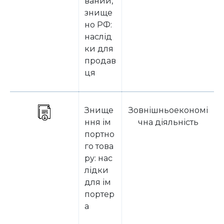
ваний,
знище
но РФ:
наслід
ки для
продав
ця
Знище
Зовнішньоекономі
ння ім
чна діяльність
портно
го това
ру: нас
лідки
для ім
портер
а