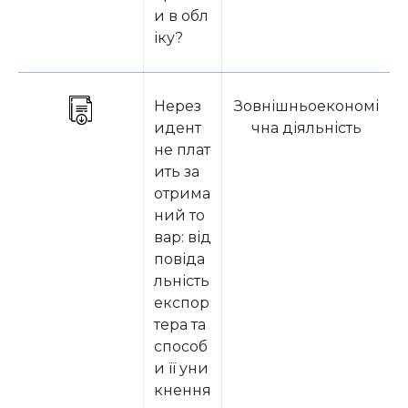
и в обл
іку?
Нерез
Зовнішньоекономі
идент
чна діяльність
не плат
ить за
отрима
ний то
вар: від
повіда
льність
експор
тера та
способ
и її уни
кнення