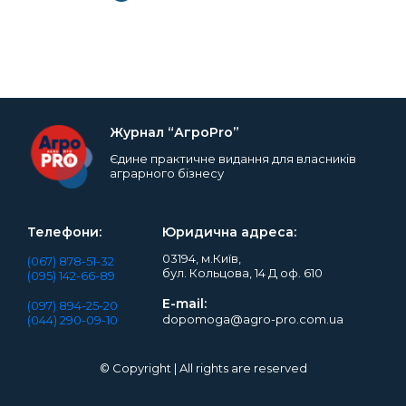
Журнал “АгроPro”
Єдине практичне видання для власників
аграрного бізнесу
Телефони:
Юридична адреса:
03194, м.Київ,
(067) 878-51-32
бул. Кольцова, 14 Д оф. 610
(095) 142-66-89
E-mail:
(097) 894-25-20
dopomoga@agro-pro.com.ua
(044) 290-09-10
© Copyright | All rights are reserved