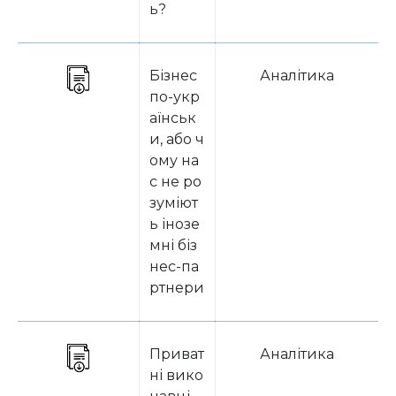
ь?
Бізнес
Аналітика
по-укр
аїнськ
и, або ч
ому на
с не ро
зуміют
ь інозе
мні біз
нес-па
ртнери
Приват
Аналітика
ні вико