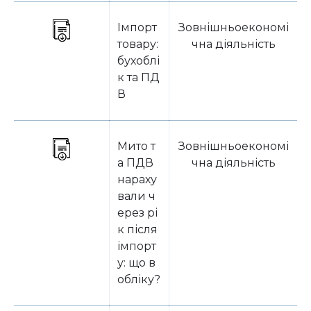
Імпорт
Зовнішньоекономі
товару:
чна діяльність
бухоблі
к та ПД
В
Мито т
Зовнішньоекономі
а ПДВ
чна діяльність
нараху
вали ч
ерез рі
к після
імпорт
у: що в
обліку?