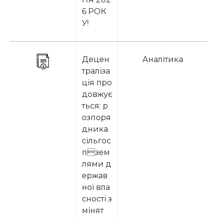
6 РОК
У!
Децен
Аналітика
траліза
ція про
довжує
ться: р
озпоря
дника
сільгос
пзем
лями д
ержав
ної вла
сності з
мінят