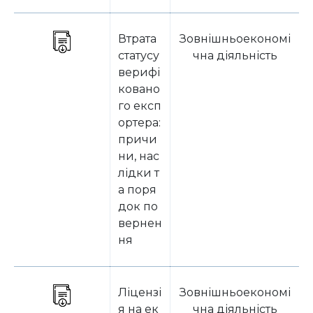
Втрата
Зовнішньоекономі
статусу
чна діяльність
верифі
ковано
го експ
ортера:
причи
ни, нас
лідки т
а поря
док по
вернен
ня
Ліцензі
Зовнішньоекономі
я на ек
чна діяльність