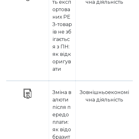
ть експ
чна діяльність
ортова
них РЕ
З-товар
ів не зб
ігаєтьс
я з ПН:
як відк
оригув
ати
Зміна в
Зовнішньоекономі
алюти
чна діяльність
після п
ередо
плати:
як відо
бразит