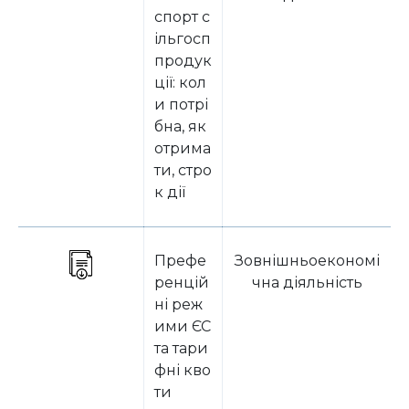
спорт с
ільгосп
продук
ції: кол
и потрі
бна, як
отрима
ти, стро
к дії
Префе
Зовнішньоекономі
ренцій
чна діяльність
ні реж
ими ЄС
та тари
фні кво
ти