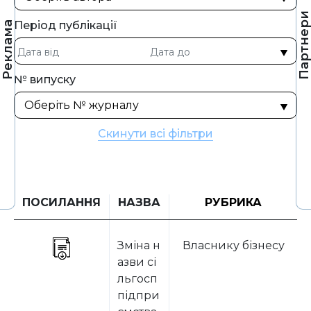
Партнер
Період публікації
Реклама
№ випуску
Скинути всі фільтри
ПОСИЛАННЯ
НАЗВА
РУБРИКА
Зміна н
Власнику бізнесу
азви сі
льгосп
підпри