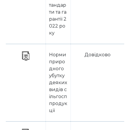
тандар
ти та га
рантії 2
022 ро
ку
Норми
Довідково
приро
дного
убутку
деяких
видів с
ільгосп
продук
ції