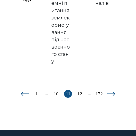
емні п
налів
итання
землек
ористу
вання
під час
воєнно
го стан
у
...
...
1
10
11
12
172