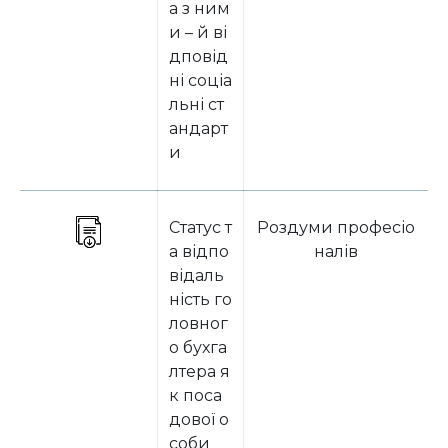
а з ним
и – й ві
дповід
ні соціа
льні ст
андарт
и
Статус т
Роздуми професіо
а відпо
налів
відаль
ність го
ловног
о бухга
лтера я
к поса
дової о
соби