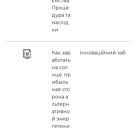
ємства.
Проце
дура та
наслід
ки
Как зар
Інноваційний хаб
аботать
на сол
нце: пр
ибыль
ная сто
рона а
льтерн
ативно
й энер
гетики