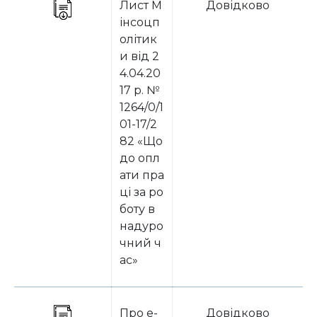
Лист М
Довідково
інсоцп
олітик
и від 2
4.04.20
17 р. №
1264/0/1
01-17/2
82 «Що
до опл
ати пра
ці за ро
боту в
надуро
чний ч
ас»
Про e-
Довідково