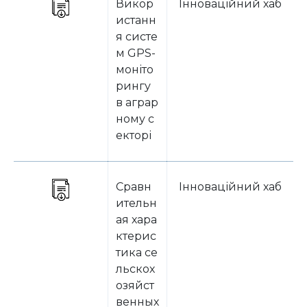
Викор
Інноваційний хаб
С
истанн
я систе
м GPS-
моніто
рингу
в аграр
ному с
екторі
Сравн
Інноваційний хаб
ительн
ая хара
ктерис
тика се
льскох
озяйст
венных