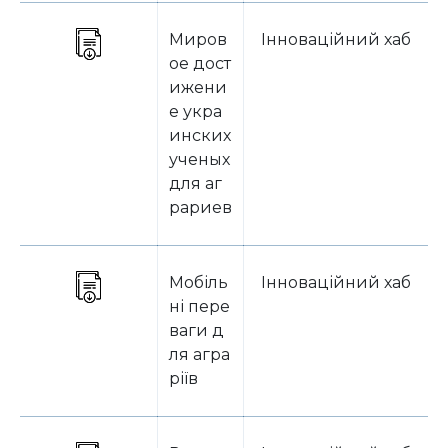
Миров
Інноваційний хаб
ое дост
ижени
е укра
инских
ученых
для аг
рариев
Мобіль
Інноваційний хаб
ні пере
ваги д
ля агра
ріїв