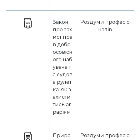
Закон
Роздуми професіо
про зах
налів
ист пра
в добр
осовісн
ого наб
увача т
а судов
а рулет
ка: як з
ахисти
тись аг
раріям
Приро
Роздуми професіо