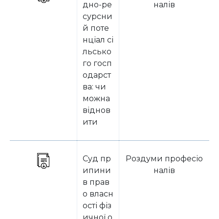
дно-ре
налів
сурсни
й поте
нціал сі
льсько
го госп
одарст
ва: чи
можна
віднов
ити
Суд пр
Роздуми професіо
ипини
налів
в прав
о власн
ості фіз
ичної о