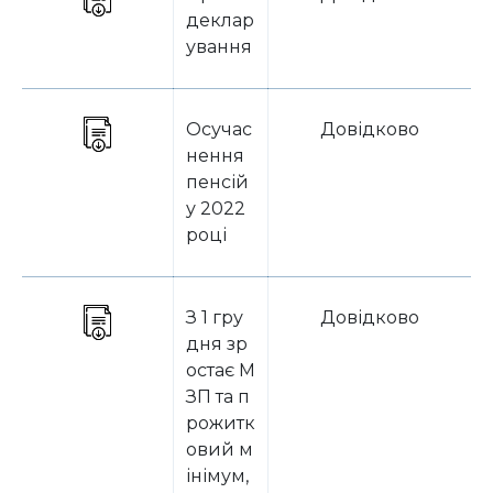
деклар
ування
Осучас
Довідково
нення
пенсій
у 2022
році
З 1 гру
Довідково
дня зр
остає М
ЗП та п
рожитк
овий м
інімум,