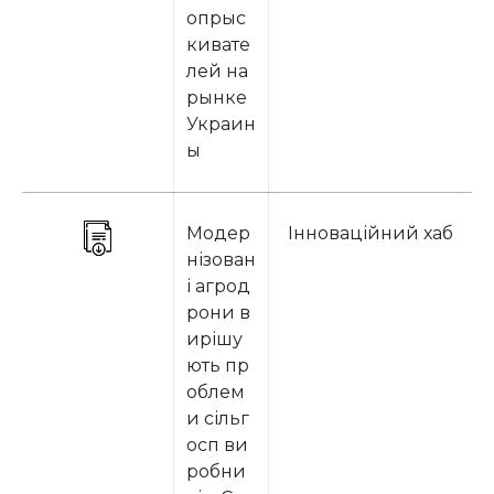
опрыс
кивате
лей на
рынке
Украин
ы
Модер
Інноваційний хаб
нізован
і агрод
рони в
ирішу
ють пр
облем
и сільг
осп ви
робни