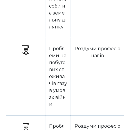
соби н
а земе
льну ді
лянку
Пробл
Роздуми професіо
еми не
налів
побуто
вих сп
ожива
чів газу
в умов
ах війн
и
Пробл
Роздуми професіо