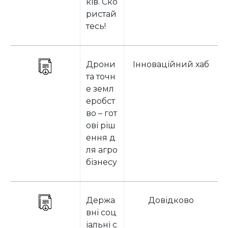
ків. Ско
ристай
тесь!
Дрони
Інноваційний хаб
та точн
е земл
еробст
во – гот
ові ріш
ення д
ля агро
бізнесу
Держа
Довідково
вні соц
іальні с