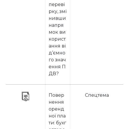
переві
рку, змі
нивши
напря
мок ви
корист
ання ві
д’ємно
го знач
ення П
ДВ?
Повер
Спецтема
нення
оренд
ної пла
ти: бухг