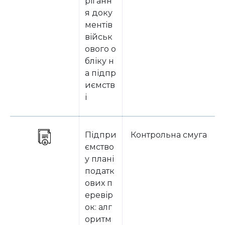
ріганн
я доку
ментів
військ
ового о
бліку н
а підпр
иємств
і
Підпри
Контрольна смуга
ємство
у плані
податк
ових п
еревір
ок: алг
оритм