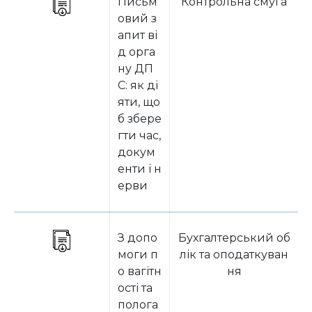
Письм
Контрольна смуга
овий з
апит ві
д орга
ну ДП
С: як ді
яти, що
б збере
гти час,
докум
енти і н
ерви
З допо
Бухгалтерський об
моги п
лік та оподаткуван
о вагітн
ня
ості та
полога