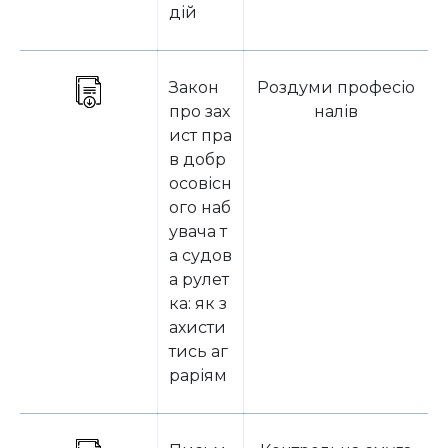
дій
Закон
Роздуми професіо
про зах
налів
ист пра
в добр
осовісн
ого наб
увача т
а судов
а рулет
ка: як з
ахисти
тись аг
раріям