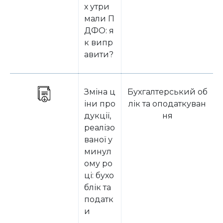
х утри
мали П
ДФО: я
к випр
авити?
Зміна ц
Бухгалтерський об
іни про
лік та оподаткуван
дукції,
ня
реалізо
ваної у
минул
ому ро
ці: бухо
блік та
податк
и