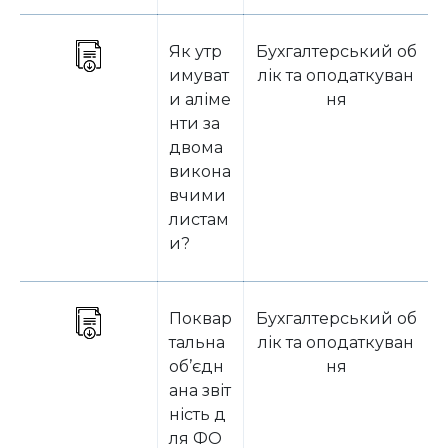
Як утр
Бухгалтерський об
имуват
лік та оподаткуван
и аліме
ня
нти за
двома
викона
вчими
листам
и?
Поквар
Бухгалтерський об
тальна
лік та оподаткуван
об’єдн
ня
ана звіт
ність д
ля ФО