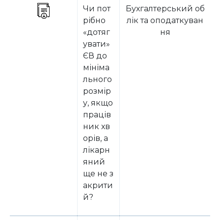
Чи пот
Бухгалтерський об
рібно
лік та оподаткуван
«дотяг
ня
увати»
ЄВ до
мініма
льного
розмір
у, якщо
праців
ник хв
орів, а
лікарн
яний
ще не з
акрити
й?