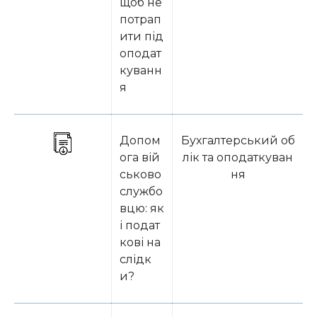
щоб не
потрап
ити під
оподат
куванн
я
Допом
Бухгалтерський об
ога вій
лік та оподаткуван
ськово
ня
службо
вцю: як
і подат
кові на
слідк
и?