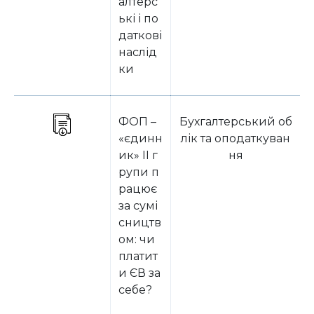
алтерс
ькі і по
даткові
наслід
ки
ФОП –
Бухгалтерський об
«єдинн
лік та оподаткуван
ик» II г
ня
рупи п
рацює
за сумі
сництв
ом: чи
платит
и ЄВ за
себе?