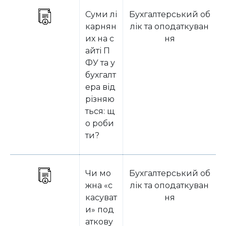
Суми лі
Бухгалтерський об
карнян
лік та оподаткуван
их на с
ня
айті П
ФУ та у
бухгалт
ера від
різняю
ться: щ
о роби
ти?
Чи мо
Бухгалтерський об
жна «с
лік та оподаткуван
касуват
ня
и» под
аткову