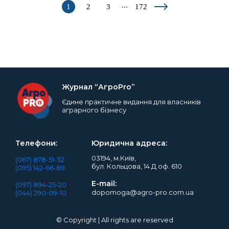
...
1
2
3
172
Журнал “АгроPro”
Єдине практичне видання для власників
аграрного бізнесу
Телефони:
Юридична адреса:
03194, м.Київ,
(067) 878-51-32
бул. Кольцова, 14 Д оф. 610
(095) 142-66-89
E-mail:
(097) 894-25-20
dopomoga@agro-pro.com.ua
(044) 290-09-10
© Copyright | All rights are reserved