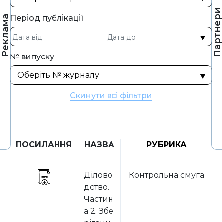
Партнер
Період публікації
Реклама
№ випуску
Скинути всі фільтри
ПОСИЛАННЯ
НАЗВА
РУБРИКА
Ділово
Контрольна смуга
дство.
Частин
а 2. Збе