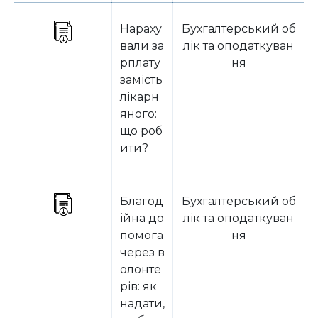
Нараху
Бухгалтерський об
вали за
лік та оподаткуван
рплату
ня
замість
лікарн
яного:
що роб
ити?
Благод
Бухгалтерський об
ійна до
лік та оподаткуван
помога
ня
через в
олонте
рів: як
надати,