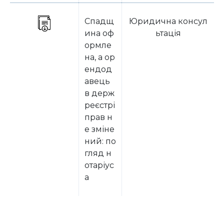
Спадщ
Юридична консул
ина оф
ьтація
ормле
на, а ор
ендод
авець
в держ
реєстрі
прав н
е зміне
ний: по
гляд н
отаріус
а