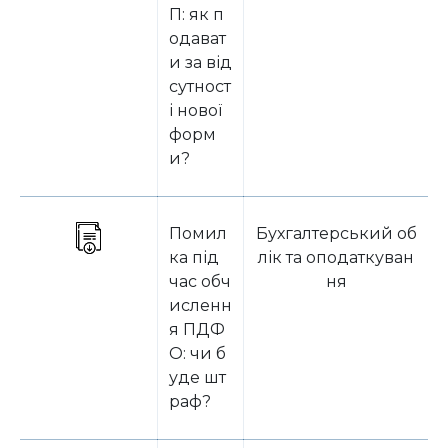
П: як п
одават
и за від
сутност
і нової
форм
и?
Помил
Бухгалтерський об
ка під
лік та оподаткуван
час обч
ня
исленн
я ПДФ
О: чи б
уде шт
раф?