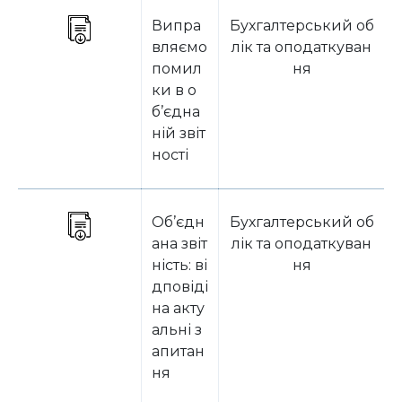
Випра
Бухгалтерський об
вляємо
лік та оподаткуван
помил
ня
ки в о
б’єдна
ній звіт
ності
Об’єдн
Бухгалтерський об
ана звіт
лік та оподаткуван
ність: ві
ня
дповіді
на акту
альні з
апитан
ня