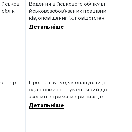
ійськов
Ведення військового обліку ві
 облік
йськовозобов’язаних працівни
ків, оповіщення їх, повідомлен
ня про прийняття чи звільненн
Детальніше
я з роботи є обов’язком робото
давця. Належне виконання ци
х обов’язків контролюється, зок
рема, територіальними центра
ми комплектування та соціаль
ної підтримки (ТЦК та СП). Тому
далі проаналізуємо, які наслідк
и може мати для роботодавця
оговір
Проаналізуємо, як опанувати д
порушення цих вимог.
одатковий інструмент, який до
зволить отримати оригінал дог
овору в момент його підписан
Детальніше
ня, відмовитись від поштових
витрат і зекономити час