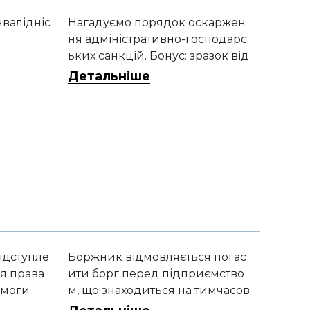
нвалідніс
Нагадуємо порядок оскаржен
ня адміністративно-господарс
ьких санкцій. Бонус: зразок від
зиву на позовну заяву Фонду с
Детальніше
оціального захисту осіб з інвалі
дністю
ідступле
Боржник відмовляється погас
я права
ити борг перед підприємство
моги
м, що знаходиться на тимчасов
о окупованій території, посила