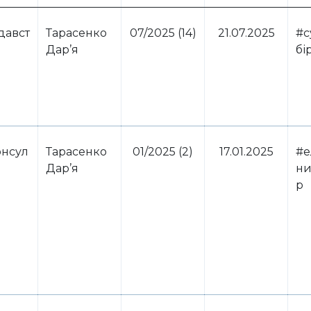
давст
Тарасенко
07/2025 (14)
21.07.2025
#с
Дар’я
бі
нсул
Тарасенко
01/2025 (2)
17.01.2025
#е
Дар’я
ни
р