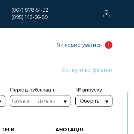
(067) 878-51-32
(095) 142-66-89
Як користуватися
Скинути всі фільтри
Період публікації
№ випуску
ТЕГИ
АНОТАЦІЯ