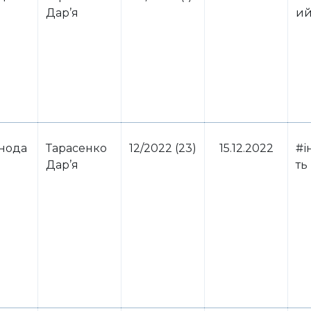
Дар’я
ий
онода
Тарасенко
12/2022 (23)
15.12.2022
#і
Дар’я
ть