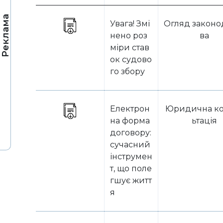
Реклама
Увага! Змі
Огляд законо
нено роз
ва
міри став
ок судово
го збору
Електрон
Юридична ко
на форма
ьтація
договору:
сучасний
інструмен
т, що поле
гшує житт
я