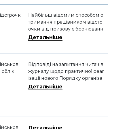
ідстрочк
Найбільш відомим способом о
тримання працівником відстр
очки від призову є бронюванн
я. Проте не всі сільгосппідприє
Детальніше
мства мають таку можливість. Р
азом з тим існують й інші обста
вини, за яких працівника не м
ожуть призвати на військову с
ійськов
Відповіді на запитання читачів
лужбу… Бонус: зразок заяви на
 облік
журналу щодо практичної реал
відстрочку
ізації нового Порядку організа
ції та ведення військового облі
Детальніше
ку призовників, військовозобо
в’язаних та резервістів
ійськов
Детальніше