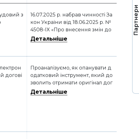
Партнер
удовий з
16.07.2025 р. набрав чинності За
р
кон України від 18.06.2025 р. №
4508-IX «Про внесення змін до
деяких законодавчих актів Укр
Детальніше
аїни щодо вдосконалення пор
ядку розподілу судових витрат
та судового збору».
лектрон
Проаналізуємо, як опанувати д
й догові
одатковий інструмент, який до
зволить отримати оригінал дог
овору в момент його підписан
Детальніше
ня, відмовитись від поштових
витрат і зекономити час.