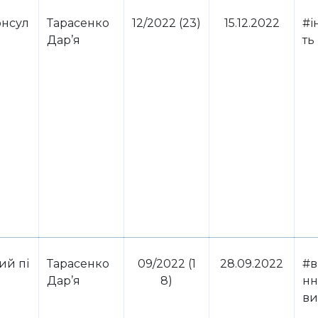
нсул
Тарасенко
12/2022 (23)
15.12.2022
#і
Дар’я
ть
ий пі
Тарасенко
09/2022 (1
28.09.2022
#в
Дар’я
8)
нн
ви