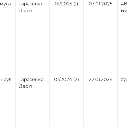
муга
Тарасенко
01/2025 (1)
03.01.2025
#В
Дар’я
ий
нсул
Тарасенко
01/2024 (2)
22.01.2024
#д
Дар’я