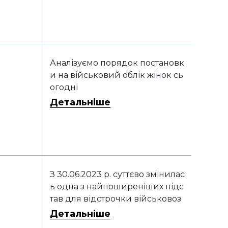
Аналізуємо порядок постановк
и на військовий облік жінок сь
огодні
Детальніше
З 30.06.2023 р. суттєво змінилас
ь одна з найпоширеніших підс
тав для відстрочки військовоз
обов’язаної особи від призову
Детальніше
в ЗСУ