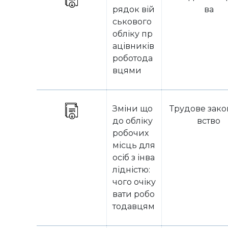
рядок вій
ва
ськового
обліку пр
ацівників
роботода
вцями
Зміни що
Трудове зак
до обліку
вство
робочих
місць для
осіб з інва
лідністю:
чого очіку
вати робо
тодавцям