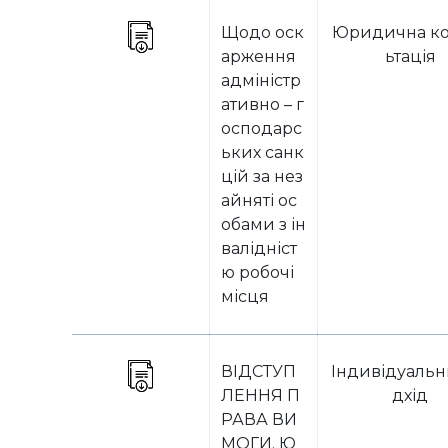
Щодо оск
Юридична ко
арження
ьтація
адміністр
ативно – г
осподарс
ьких санк
цій за нез
айняті ос
обами з ін
валідніст
ю робочі
місця
ВІДСТУП
Індивідуальн
ЛЕННЯ П
дхід
РАВА ВИ
МОГИ. Ю