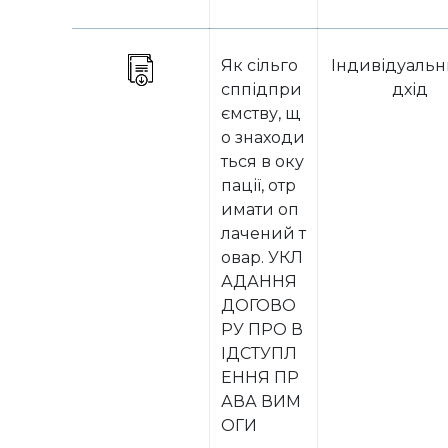
Як сільго
Індивідуальн
сппідпри
дхід
ємству, щ
о знаходи
ться в оку
пації, отр
имати оп
лачений т
овар. УКЛ
АДАННЯ
ДОГОВО
РУ ПРО В
ІДСТУПЛ
ЕННЯ ПР
АВА ВИМ
ОГИ