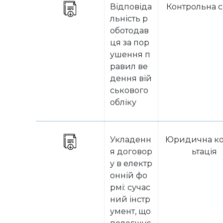
Відповіда
Контрольна с
льність р
оботодав
ця за пор
ушення п
равил ве
дення вій
ськового
обліку
Укладенн
Юридична ко
я договор
ьтація
у в електр
онній фо
рмі: сучас
ний інстр
умент, що