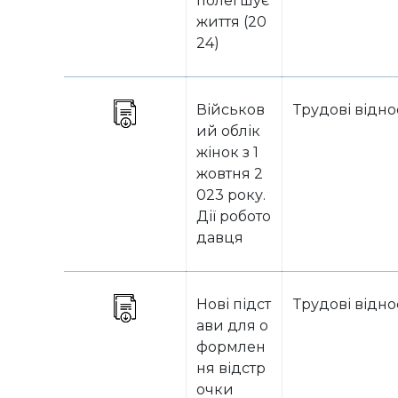
полегшує
життя (20
24)
Військов
Трудові відн
ий облік
жінок з 1
жовтня 2
023 року.
Дії робото
давця
Нові підст
Трудові відн
ави для о
формлен
ня відстр
очки