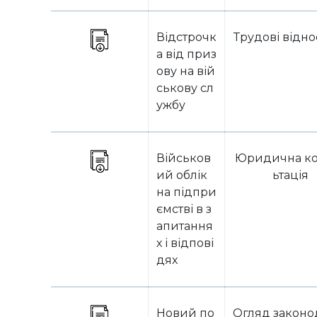
Відстрочк
Трудові відн
а від приз
ову на вій
ськову сл
ужбу
Військов
Юридична ко
ий облік
ьтація
на підпри
ємстві в з
апитання
х і відпові
дях
Новий по
Огляд законо