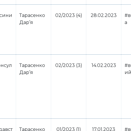
осини
Тарасенко
02/2023 (4)
28.02.2023
#в
Дар’я
а
нсул
Тарасенко
02/2023 (3)
14.02.2023
#в
Дар’я
ий
давст
Тарасенко
01/2023 (1)
17.01.2023
#в