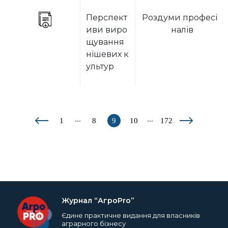
Перспект
Роздуми професіо
иви виро
налів
щування
нішевих к
ультур
...
...
1
8
9
10
172
Журнал “АгроPro”
Єдине практичне видання для власників
аграрного бізнесу