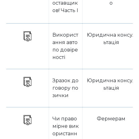
оставщик
о
ов! Часть I
Використ
Юридична консул
ання авто
ьтація
по довіре
ності
Зразок до
Юридична консул
говору по
ьтація
зички
Чи право
Фермерам
мірне вик
ористанн