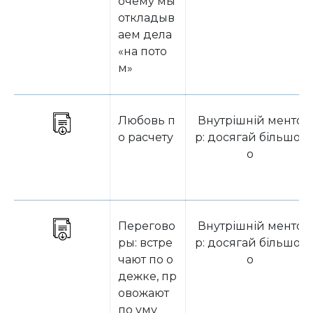
очему мы
откладыв
аем дела
«на пото
м»
Любовь п
Внутрішній менто
о расчету
р: досягай більшог
о
Перегово
Внутрішній менто
ры: встре
р: досягай більшог
чают по о
о
дежке, пр
овожают
по уму