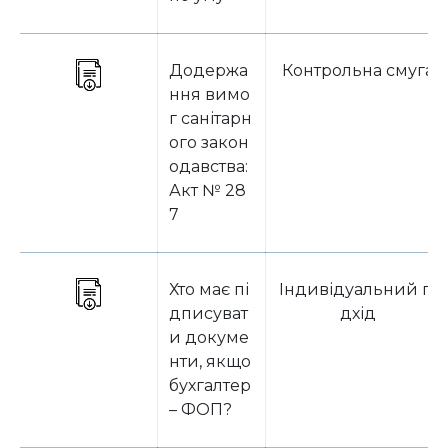
Додержа
Контрольна смуга
ння вимо
г санітарн
ого закон
одавства:
Акт № 28
7
Хто має пі
Індивідуальний пі
дписуват
дхід
и докуме
нти, якщо
бухгалтер
– ФОП?