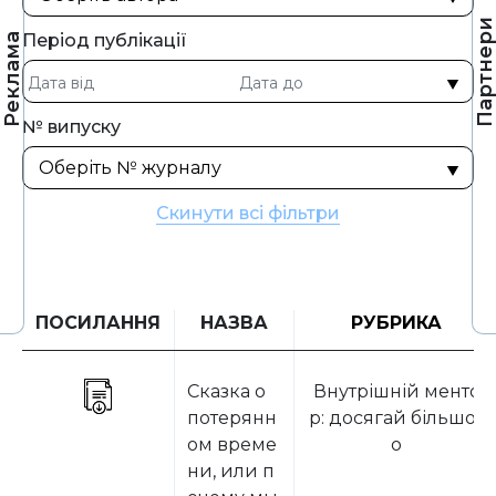
Партнер
Період публікації
Реклама
№ випуску
Скинути всі фільтри
ПОСИЛАННЯ
НАЗВА
РУБРИКА
Сказка о
Внутрішній менто
потерянн
р: досягай більшог
ом време
о
ни, или п