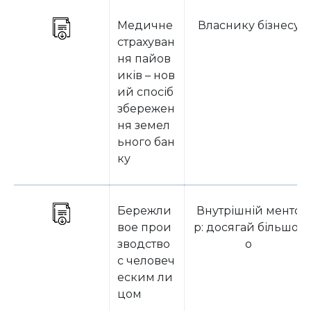
Медичне
Власнику бізнесу
страхуван
ня пайов
иків – нов
ий спосіб
збережен
ня земел
ьного бан
ку
Бережли
Внутрішній менто
вое прои
р: досягай більшог
зводство
о
с человеч
еским ли
цом