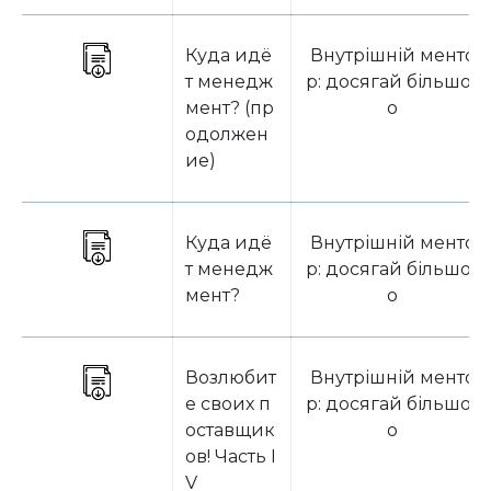
Куда идё
Внутрішній менто
т менедж
р: досягай більшог
мент? (пр
о
одолжен
ие)
Куда идё
Внутрішній менто
т менедж
р: досягай більшог
мент?
о
Возлюбит
Внутрішній менто
е своих п
р: досягай більшог
оставщик
о
ов! Часть I
V