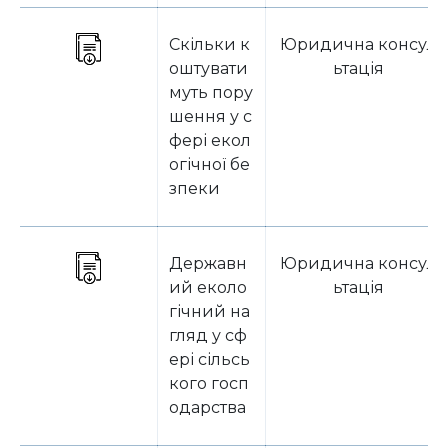
Скільки к
Юридична консул
оштувати
ьтація
муть пору
шення у с
фері екол
огічної бе
зпеки
Державн
Юридична консул
ий еколо
ьтація
гічний на
гляд у сф
ері сільсь
кого госп
одарства