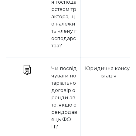
я господа
рством тр
актора, щ
о належи
ть члену г
осподарс
тва?
Чи посвід
Юридична консул
чувати но
ьтація
таріально
договір о
ренди ав
то, якщо о
рендодав
ець ФО
П?