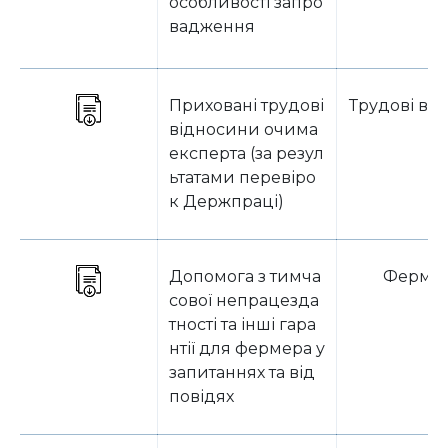
особливості запро
вадження
Приховані трудові
Трудові ві
відносини очима
експерта (за резул
ьтатами перевіро
к Держпраці)
Допомога з тимча
Ферме
сової непрацезда
тності та інші гара
нтії для фермера у
запитаннях та від
повідях