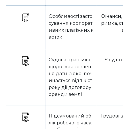
Особливості засто
Фінанси, д
сування корпорат
римка, стр
ивних платіжних к
я
арток
Судова практика
У судах У
щодо встановлен
ня дати, з якої поч
инається відлік ст
року дії договору
оренди землі
Підсумований об
Трудові ві
лік робочого часу: