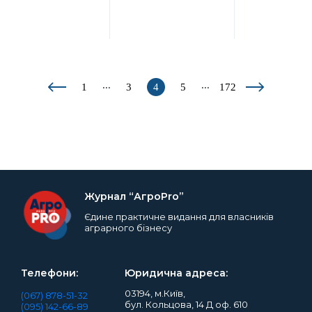
...
...
1
3
4
5
172
Журнал “АгроPro”
Єдине практичне видання для власників
аграрного бізнесу
Телефони:
Юридична адреса:
03194, м.Київ,
(067) 878-51-32
бул. Кольцова, 14 Д оф. 610
(095) 142-66-89