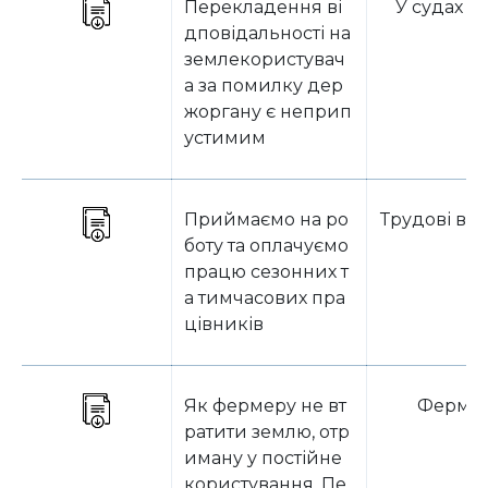
Перекладення ві
У судах У
дповідальності на
землекористувач
а за помилку дер
жоргану є неприп
устимим
Приймаємо на ро
Трудові ві
боту та оплачуємо
працю сезонних т
а тимчасових пра
цівників
Як фермеру не вт
Ферме
ратити землю, отр
иману у постійне
користування. Пе