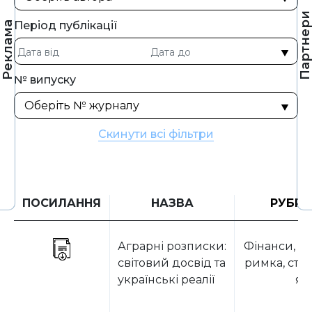
Партнер
Період публікації
Реклама
№ випуску
Скинути всі фільтри
ПОСИЛАННЯ
НАЗВА
РУБРИ
Аграрні розписки:
Фінанси, д
світовий досвід та
римка, стр
українські реалії
я