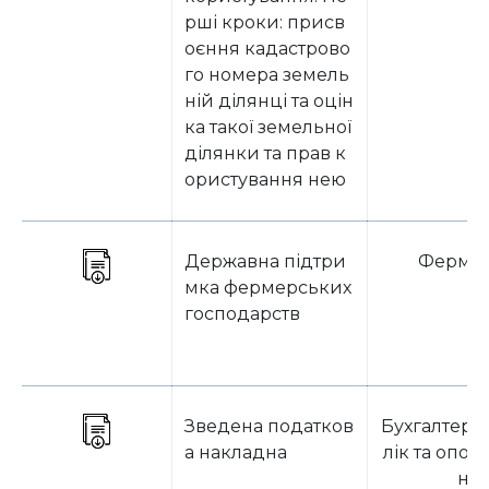
рші кроки: присв
оєння кадастрово
го номера земель
ній ділянці та оцін
ка такої земельної
ділянки та прав к
ористування нею
Державна підтри
Ферме
мка фермерських
господарств
Зведена податков
Бухгалтерс
а накладна
лік та опод
ня