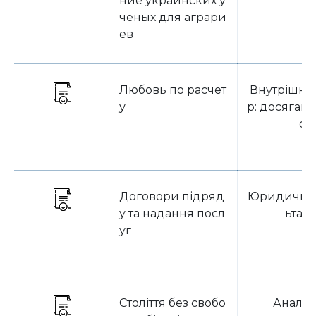
ние украинских у
ченых для аграри
ев
Любовь по расчет
Внутрішній
у
р: досягай 
о
Договори підряд
Юридична 
у та надання посл
ьтаці
уг
Століття без свобо
Аналіт