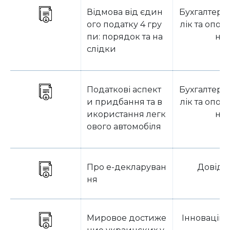
Відмова від єдин
Бухгалтерс
ого податку 4 гру
лік та опод
пи: порядок та на
ня
слідки
Податкові аспект
Бухгалтерс
и придбання та в
лік та опод
икористання легк
ня
ового автомобіля
Про e-декларуван
Довідк
ня
Мировое достиже
Інноваційн