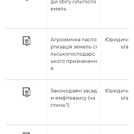
ди обігу сільгоспз
емель
Агрохімічна паспо
Юридична 
ртизація земель сі
ьтаці
льськогосподарс
ького призначенн
я
Законодавчі засад
Юридична 
и емфітевзису (ча
ьтаці
стина 1)