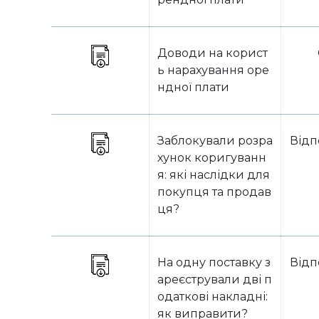
Доводи на корист
ь нарахування оре
ндної плати
Заблокували розра
Відп
хунок коригуванн
я: які наслідки для
покупця та продав
ця?
На одну поставку з
Відп
ареєстрували дві п
одаткові накладні:
як виправити?