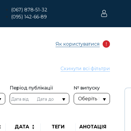
(067) 878-51-32
(095) 142-66-89
Як користуватися
Скинути всі фільтри
Період публікації
№ випуску
ДАТА
ТЕГИ
АНОТАЦІЯ