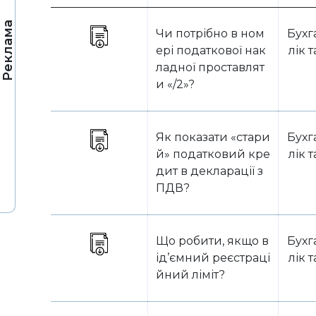
Реклама
Чи потрібно в ном
Бухг
ері податкової нак
лік 
ладної проставлят
и «/2»?
Як показати «стари
Бухг
й» податковий кре
лік 
дит в декларації з
ПДВ?
Що робити, якщо в
Бухг
ід’ємний реєстраці
лік 
йний ліміт?