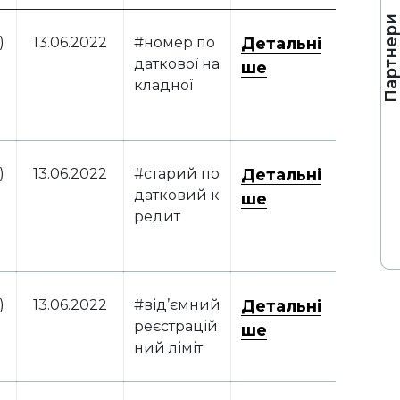
Партнер
)
13.06.2022
#номер по
Детальні
даткової на
ше
кладної
)
13.06.2022
#старий по
Детальні
датковий к
ше
редит
)
13.06.2022
#від’ємний
Детальні
реєстрацій
ше
ний ліміт