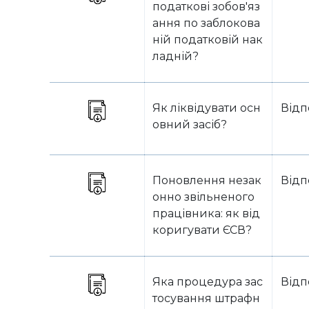
податкові зобов'яз
ання по заблокова
ній податковій нак
ладній?
Як ліквідувати осн
Відп
овний засіб?
Поновлення незак
Відп
онно звільненого
працівника: як від
коригувати ЄСВ?
Яка процедура зас
Відп
тосування штрафн