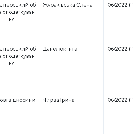
алтерський об
Жураківська Олена
06/2022 (11
та оподаткуван
ня
алтерський об
Данелюк Інга
06/2022 (11
та оподаткуван
ня
ові відносини
Чирва Ірина
06/2022 (11