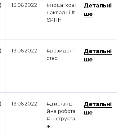
)
13.06.2022
#податкові
Детальні
накладні #
ше
ЄРПН
)
13.06.2022
#резидент
Детальні
ство
ше
)
13.06.2022
#дистанці
Детальні
йна робота
ше
# інструкта
ж