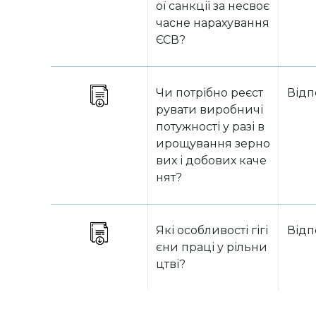
ої санкції за несвоє
часне нарахування
ЄСВ?
Чи потрібно реєст
Відп
рувати виробничі
потужності у разі в
ирощування зерно
вих і добових каче
нят?
Які особливості гігі
Відп
єни праці у рільни
цтві?