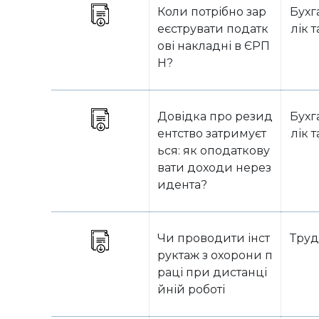
Коли потрібно зар
Бухг
еєструвати податк
лік 
ові накладні в ЄРП
Н?
Довідка про резид
Бухг
ентство затримуєт
лік 
ься: як оподаткову
вати доходи нерез
идента?
Чи проводити інст
Труд
руктаж з охорони п
раці при дистанці
йній роботі