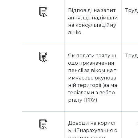
Відповіді на запит
Труд
ання, що надійшли
на консультаційну
лінію .
Як подати заяву щ
Труд
одо призначення
пенсії за віком на т
имчасово окупова
ній території (за ма
теріалами з вебпо
рталу ПФУ)
Доводи на корист
ь НЕнарахування о
рендної плати