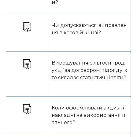
и?
Чи допускаються виправлен
Б
ня в касовій книзі?
Вирощування сільгосппрод
Б
укції за договором підряду: х
то складає статистичні звіти?
Коли оформлювати акцизні
Б
накладні на використання п
ального?