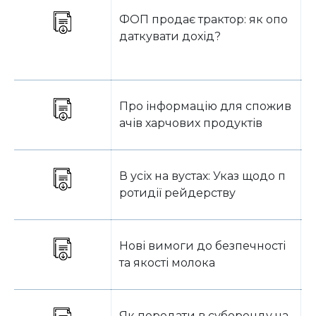
ФОП продає трактор: як опо
Б
даткувати дохід?
Про інформацію для спожив
О
ачів харчових продуктів
В усіх на вустах: Указ щодо п
О
ротидії рейдерству
Нові вимоги до безпечності
О
та якості молока
Як передати в суборенду ча