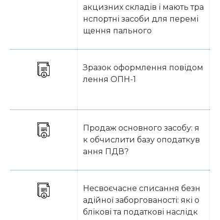
акцизних складів і мають тра
нспортні засоби для перемі
щення пального
Зразок оформлення повідом
лення ОПН-1
Продаж основного засобу: я
Б
к обчислити базу оподаткув
ання ПДВ?
Несвоєчасне списання безн
Б
адійної заборгованості: які о
блікові та податкові наслідк