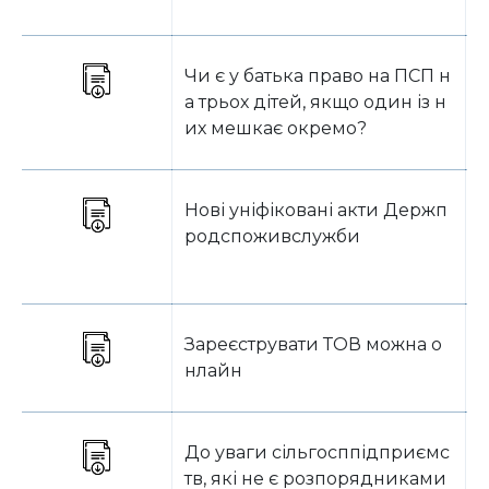
Чи є у батька право на ПСП н
Б
а трьох дітей, якщо один із н
их мешкає окремо?
Нові уніфіковані акти Держп
О
родспоживслужби
Зареєструвати ТОВ можна о
О
нлайн
До уваги сільгосппідприємс
О
тв, які не є розпорядниками