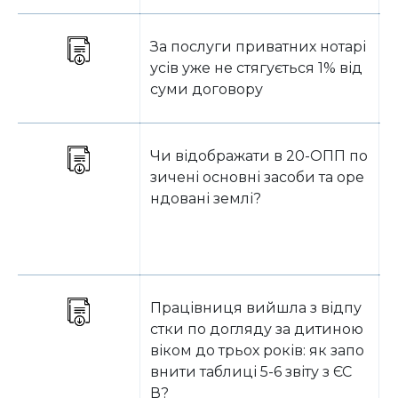
За послуги приватних нотарі
О
усів уже не стягується 1% від
суми договору
Чи відображати в 20-ОПП по
Б
зичені основні засоби та оре
ндовані землі?
Працівниця вийшла з відпу
Б
стки по догляду за дитиною
віком до трьох років: як запо
внити таблиці 5-6 звіту з ЄС
В?