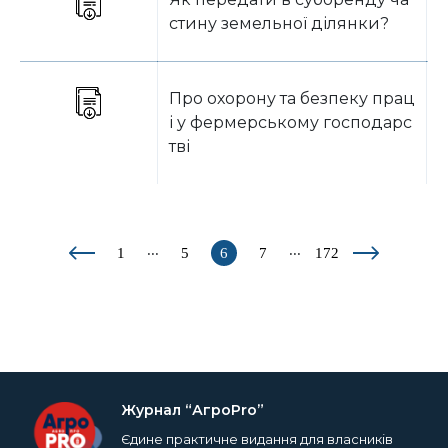
стину земельної ділянки?
Про охорону та безпеку прац
і у фермерському господарс
тві
...
...
1
5
6
7
172
Журнал “АгроPro”
Єдине практичне видання для власників