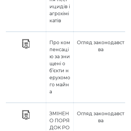
ицидів і
агрохімі
катів
Про ком
Огляд законодавст
пенсаці
ва
ю за зни
щені о
б’єкти н
ерухомо
го майн
а
ЗМІНЕН
Огляд законодавст
О ПОРЯ
ва
ДОК РО