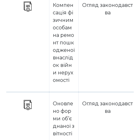
Компен
Огляд законодавст
сація фі
ва
зичним
особам
на ремо
нт пошк
одженої
внаслід
ок війн
и нерух
омості
Оновле
Огляд законодавст
но фор
ва
ми об’є
днаної з
вітності