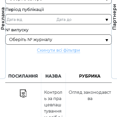
Партнер
Період публікації
Реклама
№ випуску
Скинути всі фільтри
ПОСИЛАННЯ
НАЗВА
РУБРИКА
Контрол
Огляд законодавст
ь за пра
ва
цевлаш
тування