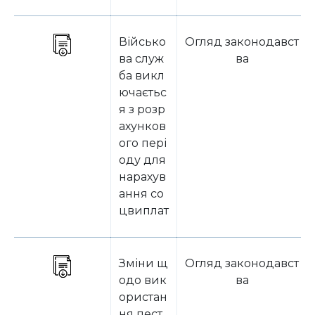
Військо
Огляд законодавст
ва служ
ва
ба викл
ючаєтьс
я з розр
ахунков
ого пері
оду для
нарахув
ання со
цвиплат
Зміни щ
Огляд законодавст
одо вик
ва
ористан
ня пест