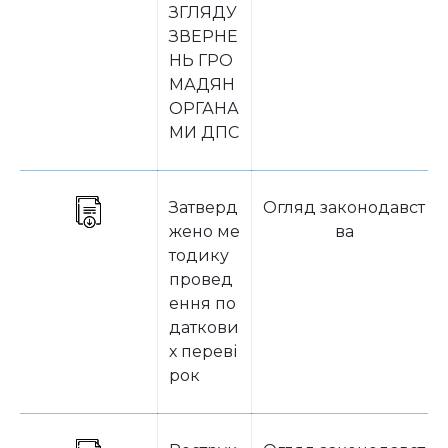
ЗГЛЯДУ
ЗВЕРНЕ
НЬ ГРО
МАДЯН
ОРГАНА
МИ ДПС
Затверд
Огляд законодавст
жено ме
ва
тодику
провед
ення по
даткови
х переві
рок