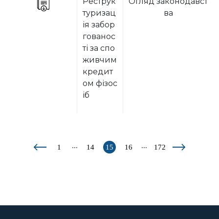
Реструк
Огляд законодавст
туризац
ва
ія забор
гованос
ті за спо
живчим
кредит
ом фізос
іб
...
...
1
14
15
16
172