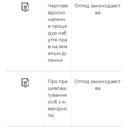
Чергове
Огляд законодавст
вдоско
ва
наленн
я проце
дур наб
уття пра
в на зем
ельні ді
лянки
Про пра
Огляд законодавст
цевлаш
ва
тування
осіб з ін
валідніс
тю