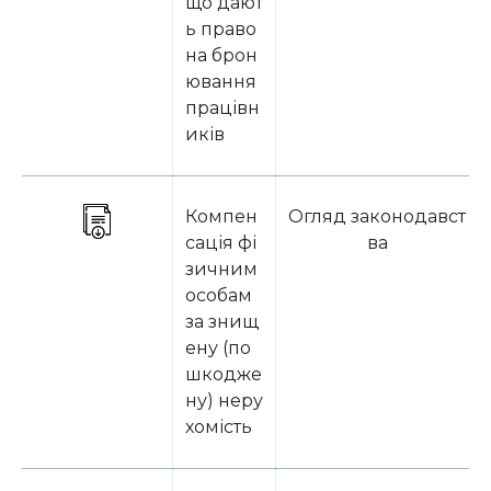
що дают
ь право
на брон
ювання
працівн
иків
Компен
Огляд законодавст
сація фі
ва
зичним
особам
за знищ
ену (по
шкодже
ну) неру
хомість