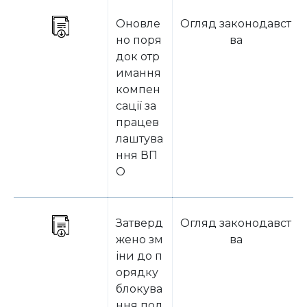
Оновле
Огляд законодавст
но поря
ва
док отр
имання
компен
сації за
працев
лаштува
ння ВП
О
Затверд
Огляд законодавст
жено зм
ва
іни до п
орядку
блокува
ння под