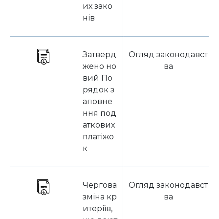
их зако
нів
Затверд
Огляд законодавст
жено но
ва
вий По
рядок з
аповне
ння под
аткових
платіжо
к
Чергова
Огляд законодавст
зміна кр
ва
итеріїв,