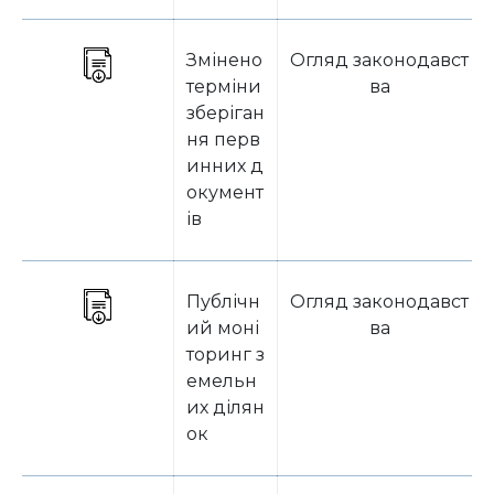
Змінено
Огляд законодавст
терміни
ва
зберіган
ня перв
инних д
окумент
ів
Публічн
Огляд законодавст
ий моні
ва
торинг з
емельн
их ділян
ок