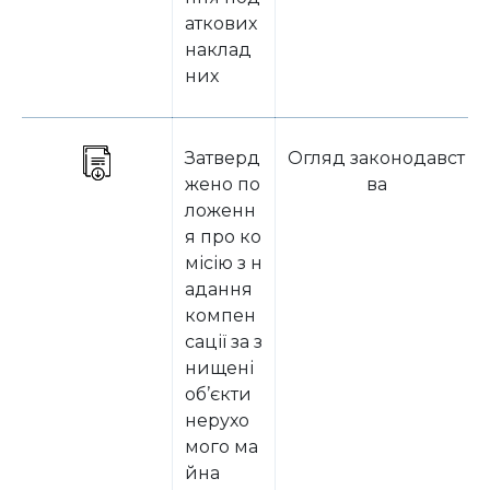
аткових
наклад
них
Затверд
Огляд законодавст
жено по
ва
ложенн
я про ко
місію з н
адання
компен
сації за з
нищені
об’єкти
нерухо
мого ма
йна