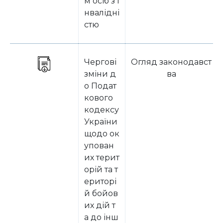
м осіб з і
нвалідні
стю
Чергові
Огляд законодавст
зміни д
ва
о Подат
кового
кодексу
України
щодо ок
упован
их терит
орій та т
ериторі
й бойов
их дій т
а до інш