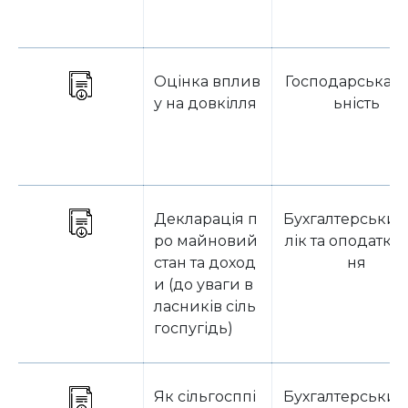
Оцінка вплив
Господарська д
у на довкілля
ьність
Декларація п
Бухгалтерський
ро майновий
лік та оподатку
стан та доход
ня
и (до уваги в
ласників сіль
госпугідь)
Як сільгосппі
Бухгалтерський