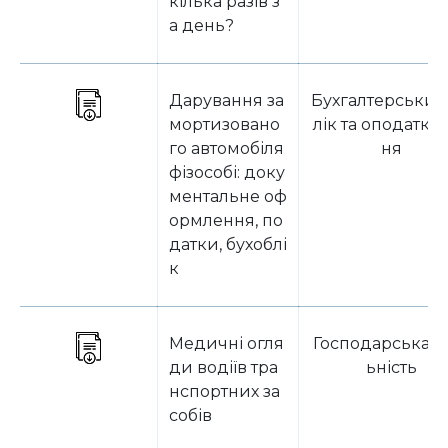
кілька разів з
а день?
Дарування за
Бухгалтерський
мортизовано
лік та оподатку
го автомобіля
ня
фізособі: доку
ментальне оф
ормлення, по
датки, бухоблі
к
Медичні огля
Господарська д
ди водіїв тра
ьність
нспортних за
собів