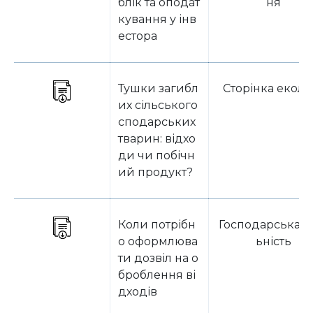
блік та оподат
ня
кування у інв
естора
Тушки загибл
Сторінка еколо
их сільського
сподарських
тварин: відхо
ди чи побічн
ий продукт?
Коли потрібн
Господарська д
о оформлюва
ьність
ти дозвіл на о
броблення ві
дходів