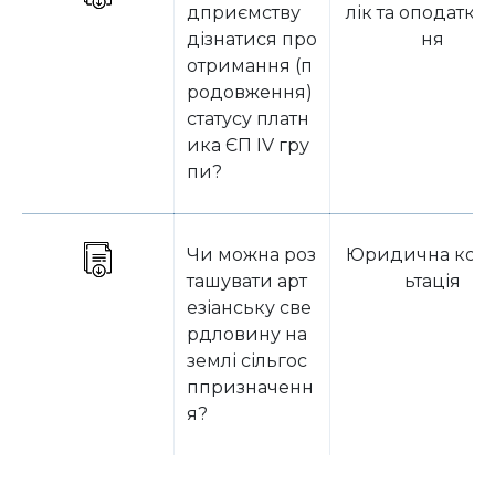
дприємству
лік та оподатку
дізнатися про
ня
отримання (п
родовження)
статусу платн
ика ЄП IV гру
пи?
Чи можна роз
Юридична кон
ташувати арт
ьтація
езіанську све
рдловину на
землі сільгос
ппризначенн
я?