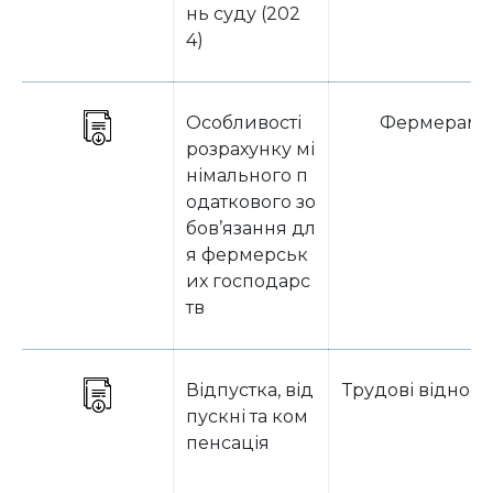
нь суду (202
4)
Особливості
Фермерам
розрахунку мі
німального п
одаткового зо
бов’язання дл
я фермерськ
их господарс
тв
Відпустка, від
Трудові віднос
пускні та ком
пенсація