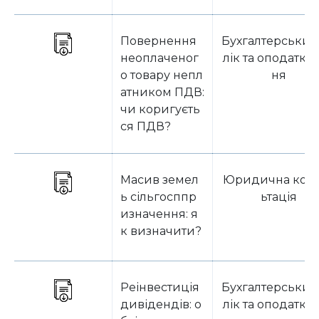
Повернення
Бухгалтерський
неоплаченог
лік та оподатку
о товару непл
ня
атником ПДВ:
чи коригуєть
ся ПДВ?
Масив земел
Юридична кон
ь сільгосппр
ьтація
изначення: я
к визначити?
Реінвестиція
Бухгалтерський
дивідендів: о
лік та оподатку