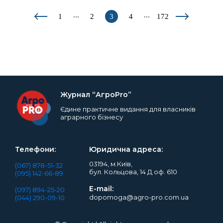
...
...
1
2
3
4
172
Журнал “АгроPro”
Єдине практичне видання для власників
аграрного бізнесу
Телефони:
Юридична адреса:
03194, м.Київ,
(067) 878-51-32
бул. Кольцова, 14 Д оф. 610
(095) 142-66-89
E-mail:
(097) 894-25-20
dopomoga@agro-pro.com.ua
(044) 290-09-10