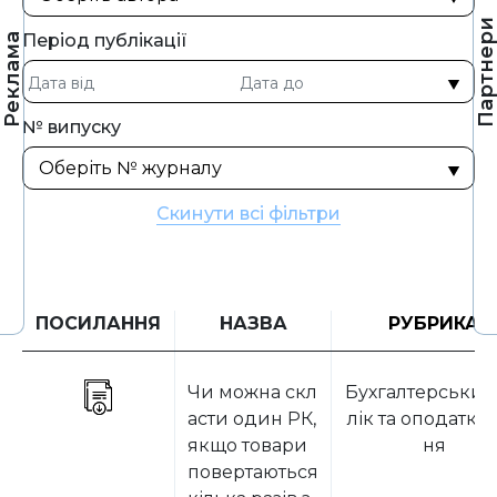
Партнер
Період публікації
Реклама
№ випуску
Скинути всі фільтри
ПОСИЛАННЯ
НАЗВА
РУБРИКА
Чи можна скл
Бухгалтерський
асти один РК,
лік та оподатку
якщо товари
ня
повертаються