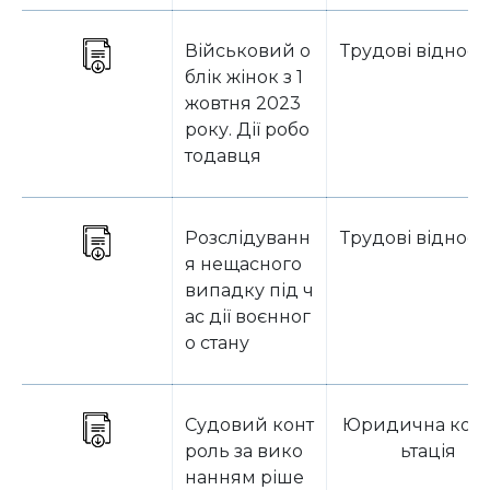
Військовий о
Трудові віднос
блік жінок з 1
жовтня 2023
року. Дії робо
тодавця
Розслідуванн
Трудові віднос
я нещасного
випадку під ч
ас дії воєнног
о стану
Судовий конт
Юридична кон
роль за вико
ьтація
нанням ріше