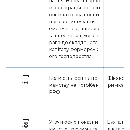
вання. Наступні крок
и: реєстрація на засн
овника права постій
ного користування з
емельною ділянкою
та внесення цього п
рава до складеного
капіталу фермерськ
ого господарства
Коли сільгосппідпр
Фінанси,
иємству не потрібен
римка, с
РРО
Уточнюємо показни
Бухгалте
ки «спецрежимних»
лік та о