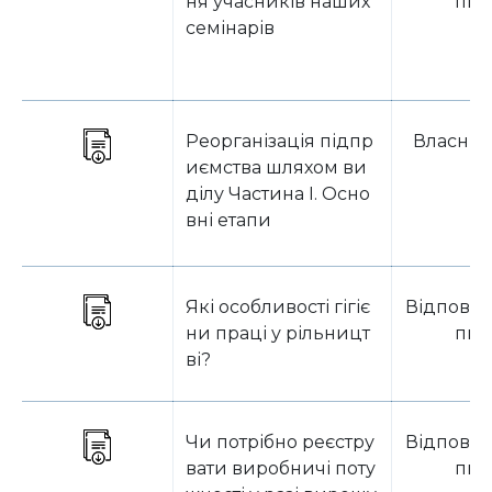
ня учасників наших
пит
семінарів
Реорганізація підпр
Власник
иємства шляхом ви
ділу Частина I. Осно
вні етапи
Які особливості гігіє
Відповід
ни праці у рільницт
пит
ві?
Чи потрібно реєстру
Відповід
вати виробничі поту
пит