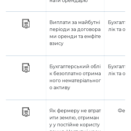
нати орендарю
Виплати за майбутні
Бухгалте
періоди за договора
лік та о
ми оренди та емфіте
взису
Бухгалтерський облі
Бухгалте
к безоплатно отрима
лік та о
ного нематеріальног
о активу
Як фермеру не втрат
Фер
ити землю, отриман
у у постійне користу