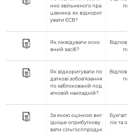
нно звільненого пра
пит
цівника: як відкориг
увати ЄСВ?
Як ліквідувати осно
Відповід
вний засіб?
пит
Як відкоригувати по
Відповід
даткові зобов'язання
пит
по заблокованій под
атковій накладній?
За якою оцінкою виг
Бухгалте
ідніше оприбуткову
лік та о
вати сільгосппродук