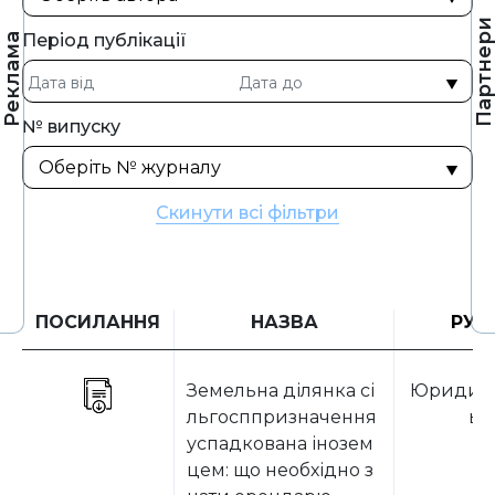
Партнер
Період публікації
Реклама
№ випуску
Скинути всі фільтри
ПОСИЛАННЯ
НАЗВА
РУБ
Земельна ділянка сі
Юридичн
льгосппризначення
ьт
успадкована інозем
цем: що необхідно з