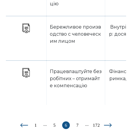
цію
Бережливое произв
Внутріш
одство с человеческ
р: досяг
им лицом
Працевлаштуйте без
Фінанси,
робітних – отримайт
римка, с
е компенсацію
...
...
1
5
6
7
172