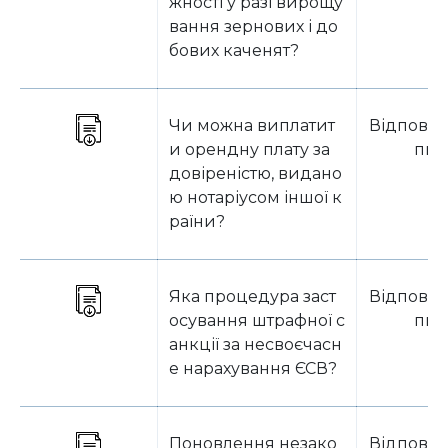
жності у разі вирощу
вання зернових і до
бових каченят?
Чи можна виплатит
Відповід
и орендну плату за
пит
довіреністю, видано
ю нотаріусом іншої к
раїни?
Яка процедура заст
Відповід
осування штрафної с
пит
анкції за несвоєчасн
е нарахування ЄСВ?
Поновлення незако
Відповід