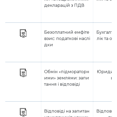
декларацій з ПДВ
Безоплатний емфіте
Бухгалте
взис: податкові наслі
лік та о
дки
Обмін «підмораторн
Юридичн
ими» землями: запи
ьт
тання і відповіді
Відповіді на запитан
Відповід