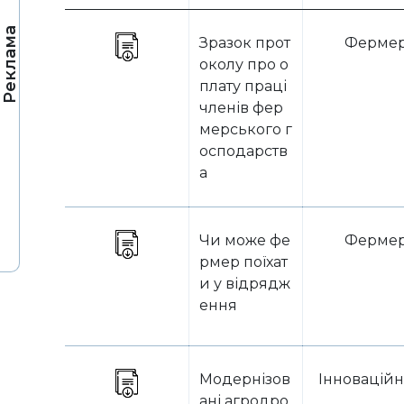
Реклама
Зразок прот
Ферме
околу про о
плату праці
членів фер
мерського г
осподарств
а
Чи може фе
Ферме
рмер поїхат
и у відрядж
ення
Модернізов
Інноваційн
ані агродро