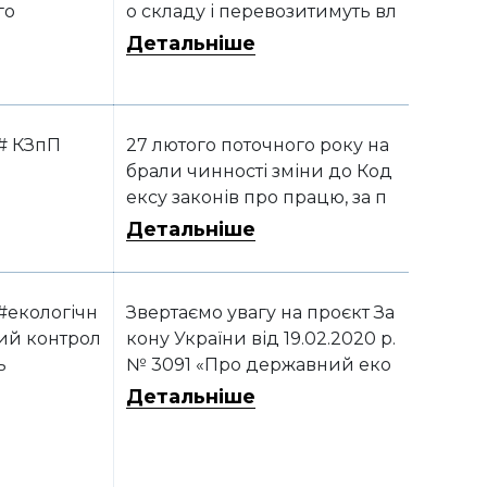
го
о складу і перевозитимуть вл
асним (орендованим) транс
Детальніше
портом пальне для власного
споживання, мають подават
и Заявки на переміщення па
льного
# КЗпП
27 лютого поточного року на
брали чинності зміни до Код
ексу законів про працю, за п
роваджені Законом України
Детальніше
від 04.02.2021 р. № 1213-IX
#екологічн
Звертаємо увагу на проєкт За
ий контрол
кону України від 19.02.2020 р.
ь
№ 3091 «Про державний еко
логічний контроль»
Детальніше