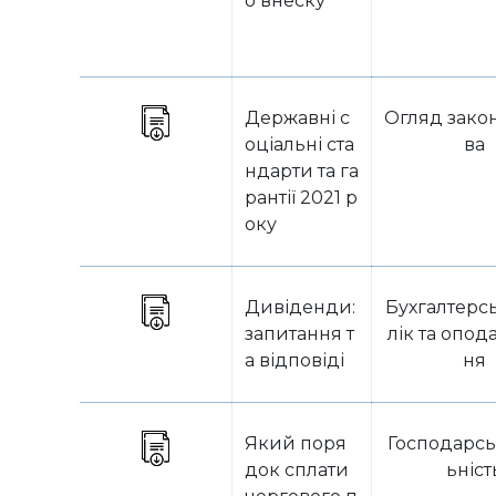
о внеску
Державні с
Огляд зако
оціальні ста
ва
ндарти та га
рантії 2021 р
оку
Дивіденди:
Бухгалтерс
запитання т
лік та опод
а відповіді
ня
Який поря
Господарсь
док сплати
ьніст