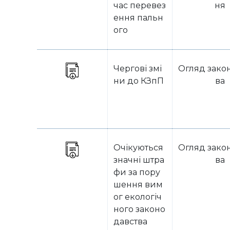
час перевез
ня
ення пальн
ого
Чергові змі
Огляд зако
ни до КЗпП
ва
Очікуються
Огляд зако
значні штра
ва
фи за пору
шення вим
ог екологіч
ного законо
давства