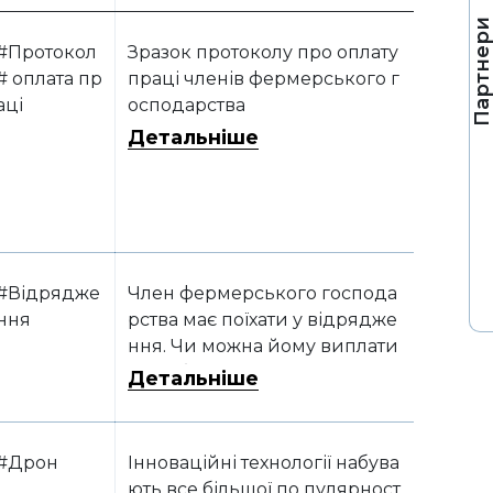
Партнер
#Протокол
Зразок протоколу про оплату
# оплата пр
праці членів фермерського г
аці
осподарства
Детальніше
#Відрядже
Член фермерського господа
ння
рства має поїхати у відрядже
ння. Чи можна йому виплати
ти добові та відшкодувати по
Детальніше
несені під час відрядження
витрати?
#Дрон
Інноваційні технології набува
ють все більшої по пулярност