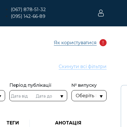
(067) 878-51-32
(095) 142-66-89
Як користуватися
Скинути всі фільтри
Період публікації
№ випуску
ТЕГИ
АНОТАЦІЯ