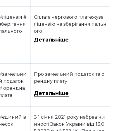
#ліцензія #
Сплата чергового платежуза
зберігання
ліцензію на зберігання пальн
пального
ого
Детальніше
#земельни
Про земельний податок та о
й податок
рендну плату
# орендна
Детальніше
плата
#єдиний в
З 1 січня 2021 року набрав чи
несок
нності Закон України від 13.0