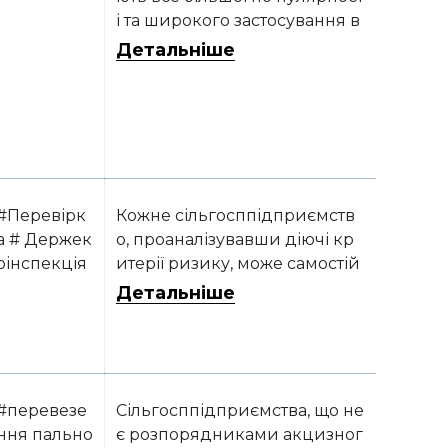
і та широкого застосування в
аграрному секторі
Детальніше
#Перевірк
Кожне сільгосппідприємств
а # Держек
о, проаналізувавши діючі кр
оінспекція
итерії ризику, може самостій
но визначити, як часто його
Детальніше
перевірятимуть органи Дер
жекоінспекції
#перевезе
Сільгосппідприємства, що не
ння пально
є розпорядниками акцизног