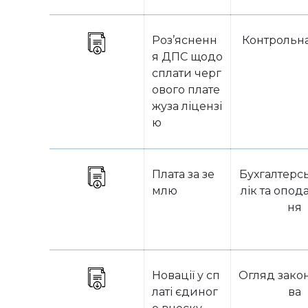
Роз’ясненн
Контрольна
я ДПС щодо
сплати черг
ового плате
жуза ліцензі
ю
Плата за зе
Бухгалтерс
млю
лік та опод
ня
Новації у сп
Огляд зако
латі єдиног
ва