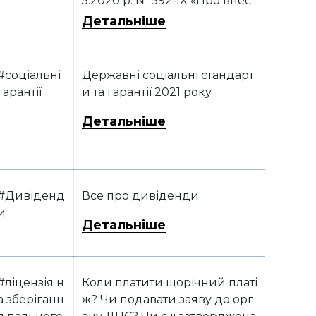
5.2020 р. № 592-IX «Про внес
ення змін до Закону України
Детальніше
«Про збір та облік єдиного вн
еску на загальнообов’язкове
державне соціальне стра хув
#соціальні
Державні соціальні стандарт
ання» щодо усунення дискр
гарантії
и та гарантії 2021 року
имінації за колом платників»
Детальніше
#Дивіденд
Все про дивіденди
и
Детальніше
#ліцензія н
Коли платити щорічний платі
а зберіганн
ж? Чи подавати заяву до орг