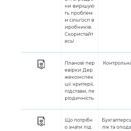
ни вирішую
ть проблем
и сільгосп в
иробників.
Скористайт
есь!
Планові пер
Контрольна
евірки Дер
жекоінспек
ції: критерії,
підстави, пе
ріодичність
Що потрібн
Бухгалтерс
о знати під
лік та опод