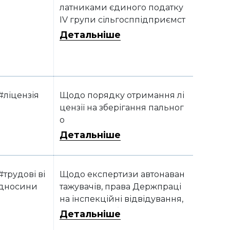
латниками єдиного податку
IV групи сільгосппідприємст
ва, діяльність яких згідно з К
Детальніше
ВЕД-2010 належить до класів
01.47, 01.49, 10.12
#ліцензія
Щодо порядку отримання лі
цензії на зберігання пальног
о
Детальніше
#трудові ві
Щодо експертизи автонаван
дносини
тажувачів, права Держпраці
на інспекційні відвідування,
відсутності обмежень стосов
Детальніше
но укладання цивільно-прав