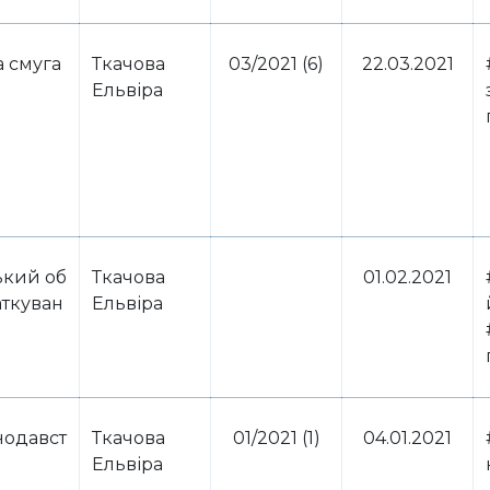
 смуга
Ткачова
03/2021 (6)
22.03.2021
Ельвіра
ький об
Ткачова
01.02.2021
аткуван
Ельвіра
нодавст
Ткачова
01/2021 (1)
04.01.2021
Ельвіра