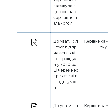
чергового п
латежу за лі
цензію на з
берігання п
ального?
До уваги сіл
Керівникам
ьгосппідпр
ітку
иємств, які
постраждал
и у 2020 ро
ці через нес
приятливі п
огодні умов
и
До уваги сіл
Керівникам