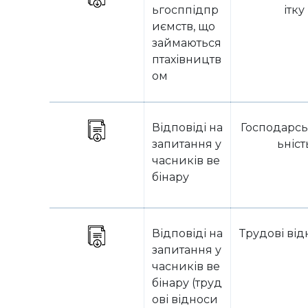
ьгосппідпр
ітку
иємств, що
займаються
птахівництв
ом
Відповіді на
Господарсь
запитання у
ьніст
часників ве
бінару
Відповіді на
Трудові ві
запитання у
часників ве
бінару (труд
ові відноси